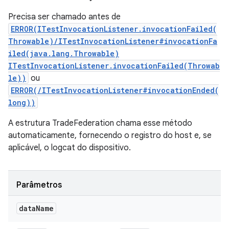
Precisa ser chamado antes de
ERROR(ITestInvocationListener.invocationFailed(
Throwable)/ITestInvocationListener#invocationFa
iled(java.lang.Throwable)
ITestInvocationListener.invocationFailed(Throwab
le))
ou
ERROR(/ITestInvocationListener#invocationEnded(
long))
A estrutura TradeFederation chama esse método
automaticamente, fornecendo o registro do host e, se
aplicável, o logcat do dispositivo.
Parâmetros
data
Name