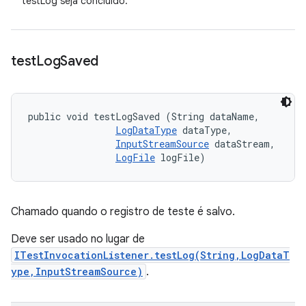
testLog seja concluído.
test
Log
Saved
public void testLogSaved (String dataName, 

LogDataType
 dataType, 

InputStreamSource
 dataStream, 

LogFile
 logFile)
Chamado quando o registro de teste é salvo.
Deve ser usado no lugar de
ITestInvocationListener.testLog(String,LogDataT
ype,InputStreamSource)
.