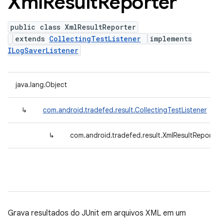
Xml
Result
Reporter
public class XmlResultReporter
extends
CollectingTestListener
implements
ILogSaverListener
java.lang.Object
↳
com.android.tradefed.result.CollectingTestListener
↳
com.android.tradefed.result.XmlResultReporte
Grava resultados do JUnit em arquivos XML em um