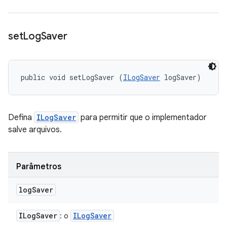
set
Log
Saver
public void setLogSaver (
ILogSaver
 logSaver)
Defina
ILogSaver
para permitir que o implementador
salve arquivos.
Parâmetros
log
Saver
ILog
Saver
ILog
Saver
: o