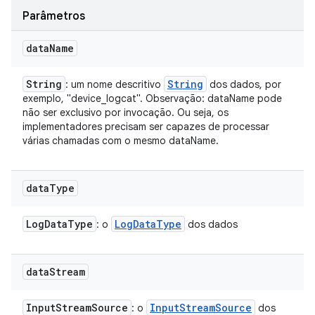
Parâmetros
data
Name
String
String
: um nome descritivo
dos dados, por
exemplo, "device_logcat". Observação: dataName pode
não ser exclusivo por invocação. Ou seja, os
implementadores precisam ser capazes de processar
várias chamadas com o mesmo dataName.
data
Type
Log
Data
Type
Log
Data
Type
: o
dos dados
data
Stream
Input
Stream
Source
Input
Stream
Source
: o
dos