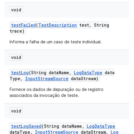
void
test
Failed
(
Test
Description
test
,
String
trace)
Informa a falha de um caso de teste individual.
void
test
Log
(String data
Name
,
Log
Data
Type
data
Type
,
Input
Stream
Source
data
Stream)
Fornece os dados de depuração ou de registro
associados da invocação de teste.
void
test
Log
Saved
(String data
Name
,
Log
Data
Type
data
Type
,
Input
Stream
Source
data
Stream
,
Log