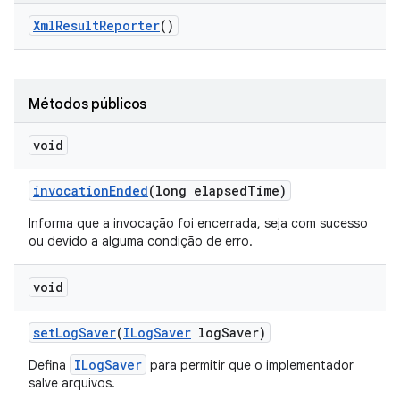
Xml
Result
Reporter
()
Métodos públicos
void
invocation
Ended
(long elapsed
Time)
Informa que a invocação foi encerrada, seja com sucesso
ou devido a alguma condição de erro.
void
set
Log
Saver
(
ILog
Saver
log
Saver)
ILogSaver
Defina
para permitir que o implementador
salve arquivos.