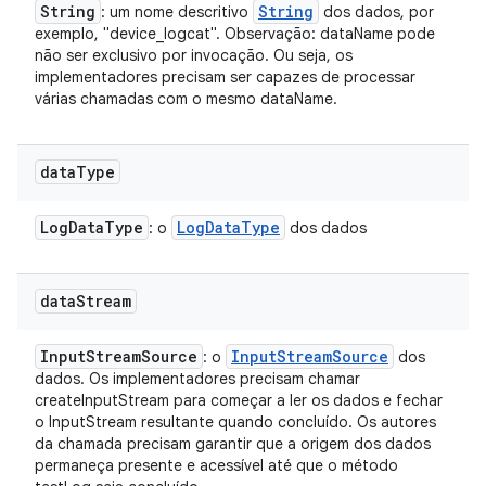
String
String
: um nome descritivo
dos dados, por
exemplo, "device_logcat". Observação: dataName pode
não ser exclusivo por invocação. Ou seja, os
implementadores precisam ser capazes de processar
várias chamadas com o mesmo dataName.
data
Type
Log
Data
Type
Log
Data
Type
: o
dos dados
data
Stream
Input
Stream
Source
Input
Stream
Source
: o
dos
dados. Os implementadores precisam chamar
createInputStream para começar a ler os dados e fechar
o InputStream resultante quando concluído. Os autores
da chamada precisam garantir que a origem dos dados
permaneça presente e acessível até que o método