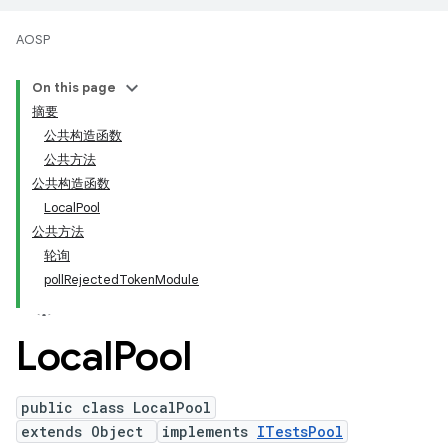
AOSP
On this page
摘要
公共构造函数
公共方法
公共构造函数
LocalPool
公共方法
轮询
pollRejectedTokenModule
Local
Pool
public class LocalPool
extends Object
implements
ITestsPool