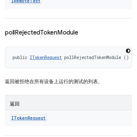
IRemote
Test
poll
Rejected
Token
Module
public 
ITokenRequest
 pollRejectedTokenModule ()
返回被拒绝在所有设备上运行的测试的列表。
返回
IToken
Request