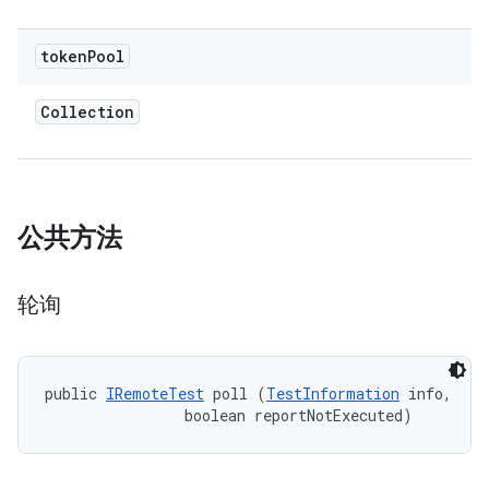
token
Pool
Collection
公共方法
轮询
public 
IRemoteTest
 poll (
TestInformation
 info, 

                boolean reportNotExecuted)