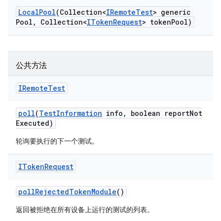
Local
Pool
(Collection<
IRemote
Test
> generic
Pool
,
Collection<
IToken
Request
> token
Pool)
公共方法
IRemote
Test
poll
(
Test
Information
info
,
boolean report
Not
Executed)
轮询要执行的下一个测试。
IToken
Request
poll
Rejected
Token
Module
()
返回被拒绝在所有设备上运行的测试的列表。