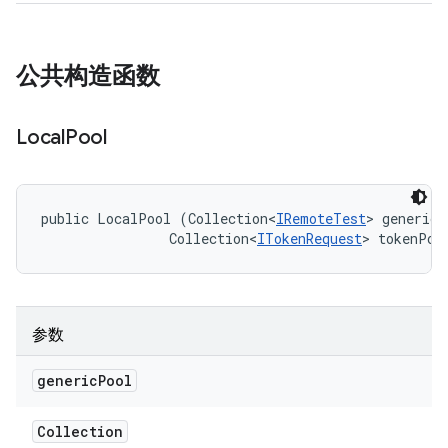
公共构造函数
Local
Pool
public LocalPool (Collection<
IRemoteTest
> genericP
                Collection<
ITokenRequest
> tokenPoo
参数
generic
Pool
Collection