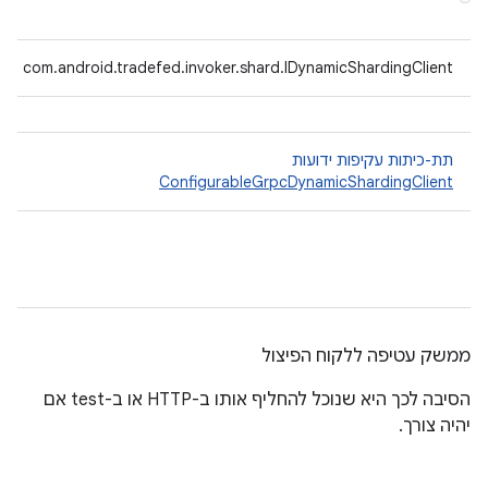
com.android.tradefed.invoker.shard.IDynamicShardingClient
תת-כיתות עקיפות ידועות
ConfigurableGrpcDynamicShardingClient
ממשק עטיפה ללקוח הפיצול
הסיבה לכך היא שנוכל להחליף אותו ב-HTTP או ב-test אם
יהיה צורך.