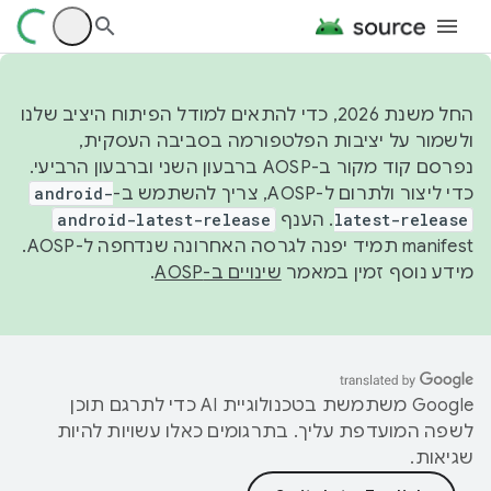
החל משנת 2026, כדי להתאים למודל הפיתוח היציב שלנו
ולשמור על יציבות הפלטפורמה בסביבה העסקית,
נפרסם קוד מקור ב-AOSP ברבעון השני וברבעון הרביעי.
כדי ליצור ולתרום ל-AOSP, צריך להשתמש ב-
android-
latest-release
. הענף
android-latest-release
manifest תמיד יפנה לגרסה האחרונה שנדחפה ל-AOSP.
מידע נוסף זמין במאמר
שינויים ב-AOSP
.
‫Google משתמשת בטכנולוגיית AI כדי לתרגם תוכן
לשפה המועדפת עליך. בתרגומים כאלו עשויות להיות
שגיאות.