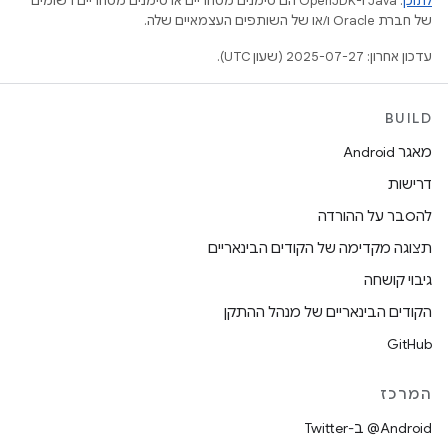
לתוכן
.‏ Java ו-OpenJDK הם סימנים מסחריים או סימנים מסחריים רשומים
של חברת Oracle ו/או של השותפים העצמאיים שלה.
עדכון אחרון: 2025-07-27 (שעון UTC).
BUILD
מאגר Android
דרישות
להסבר על ההורדה
תצוגה מקדימה של הקודים הבינאריים
גיבוי קושחה
הקודים הבינאריים של מנהל ההתקן
GitHub
המרכז
‎@Android ב-Twitter