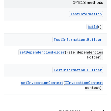
‫methods ציבוריים
Test
Information
build
()
Test
Information
.
Builder
set
Dependencies
Folder
(File dependencies
Folder)
Test
Information
.
Builder
set
Invocation
Context
(
IInvocation
Context
context)