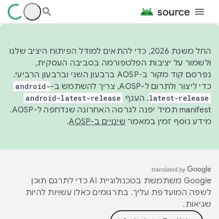
החל משנת 2026, כדי להתאים למודל הפיתוח היציב שלנו
ולשמור על יציבות הפלטפורמה בסביבה העסקית,
נפרסם קוד מקור ב-AOSP ברבעון השני וברבעון הרביעי.
כדי ליצור ולתרום ל-AOSP, צריך להשתמש ב-
android-
latest-release
. הענף
android-latest-release
manifest תמיד יפנה לגרסה האחרונה שנדחפה ל-AOSP.
מידע נוסף זמין במאמר
שינויים ב-AOSP
.
‫Google משתמשת בטכנולוגיית AI כדי לתרגם תוכן
לשפה המועדפת עליך. בתרגומים כאלו עשויות להיות
שגיאות.