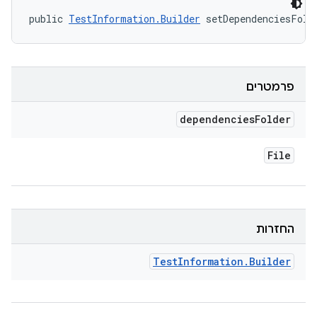
public 
TestInformation.Builder
 setDependenciesFold
פרמטרים
dependencies
Folder
File
החזרות
Test
Information
.
Builder