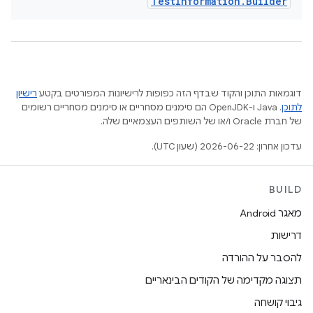
Test
Information
.
Builder
דוגמאות התוכן והקוד שבדף הזה כפופות לרישיונות המפורטים בקטע
רישיון
לתוכן
.‏ Java ו-OpenJDK הם סימנים מסחריים או סימנים מסחריים רשומים
של חברת Oracle ו/או של השותפים העצמאיים שלה.
עדכון אחרון: 2026-06-22 (שעון UTC).
BUILD
מאגר Android
דרישות
להסבר על ההורדה
תצוגה מקדימה של הקודים הבינאריים
גיבוי קושחה