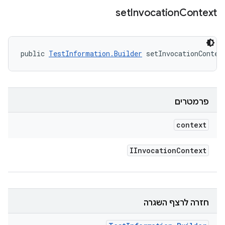
set
Invocation
Context
public 
TestInformation.Builder
 setInvocationContex
פרמטרים
context
IInvocation
Context
חזרה לרצף השגרה