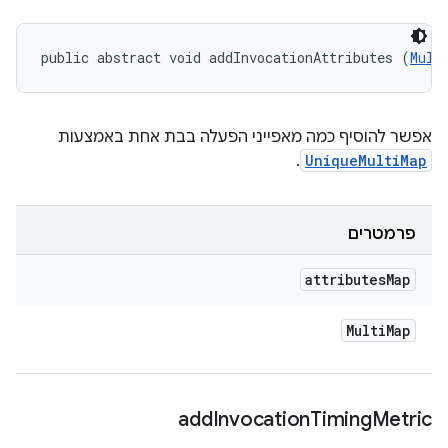
public abstract void addInvocationAttributes (
Mult
אפשר להוסיף כמה מאפייני הפעלה בבת אחת באמצעות
.
UniqueMultiMap
פרמטרים
attributes
Map
Multi
Map
add
Invocation
Timing
Metric