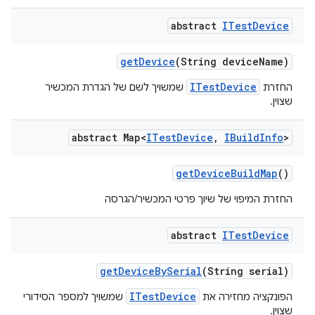
abstract
ITest
Device
get
Device
(String device
Name)
ITestDevice
החזרת
שמשויך לשם של הגדרת המכשיר
שצוין.
abstract Map<
ITest
Device
,
IBuild
Info
>
get
Device
Build
Map
()
החזרת המיפוי של שיוך פרטי המכשיר/הגרסה
abstract
ITest
Device
get
Device
By
Serial
(String serial)
ITestDevice
הפונקציה מחזירה את
שמשויך למספר הסידורי
שצוין.