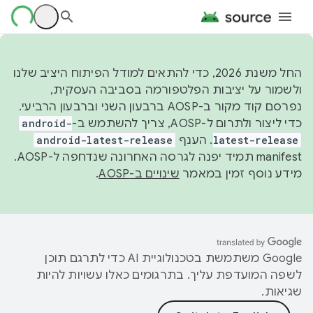
החל משנת 2026, כדי להתאים למודל הפיתוח היציב שלנו
ולשמור על יציבות הפלטפורמה בסביבה העסקית,
נפרסם קוד מקור ב-AOSP ברבעון השני וברבעון הרביעי.
כדי ליצור ולתרום ל-AOSP, צריך להשתמש ב-
android-
latest-release
. הענף
android-latest-release
manifest תמיד יפנה לגרסה האחרונה שנדחפה ל-AOSP.
מידע נוסף זמין במאמר
שינויים ב-AOSP
.
‫Google משתמשת בטכנולוגיית AI כדי לתרגם תוכן
לשפה המועדפת עליך. בתרגומים כאלו עשויות להיות
שגיאות.