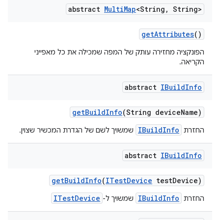
abstract
Multi
Map
<String
,
String>
get
Attributes
()
הפונקציה מחזירה עותק של המפה שמכילה את כל מאפייני
הקריאה.
abstract
IBuild
Info
get
Build
Info
(String device
Name)
IBuildInfo
החזרת
שמשויך לשם של הגדרת המכשיר שצוין.
abstract
IBuild
Info
get
Build
Info
(
ITest
Device
test
Device)
ITestDevice
IBuildInfo
החזרת
שמשויך ל-