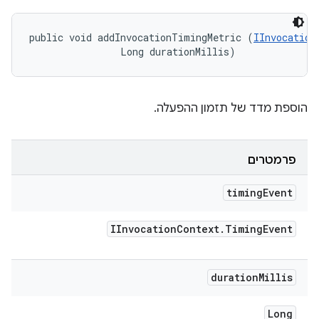
public void addInvocationTimingMetric (
IInvocation
                Long durationMillis)
הוספת מדד של תזמון ההפעלה.
פרמטרים
timing
Event
IInvocation
Context
.
Timing
Event
duration
Millis
Long