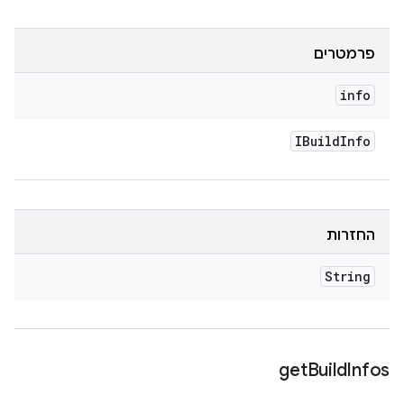
פרמטרים
info
IBuild
Info
החזרות
String
get
Build
Infos