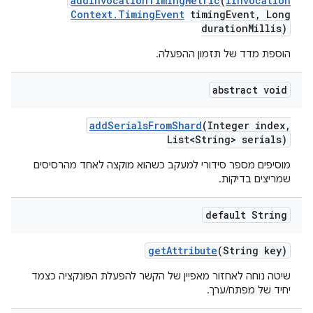
add
Invocation
Timing
Metric
(
IInvocation
Context
.
Timing
Event
timing
Event
,
Long
duration
Millis)
הוספת מדד של תזמון ההפעלה.
abstract void
add
Serials
From
Shard
(Integer index
,
List<String> serials)
מוסיפים מספר סידורי למעקב כשהוא מוקצה לאחד מהרסיסים
שמריצים בדיקות.
default String
get
Attribute
(String key)
שיטה נוחה לאחזור מאפיין של הקשר להפעלת הפונקציה כצמד
יחיד של מפתח/ערך.