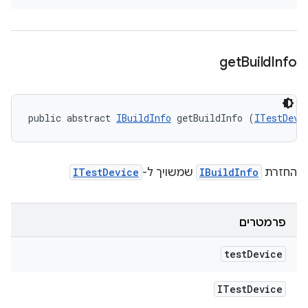
get
Build
Info
public abstract 
IBuildInfo
 getBuildInfo (
ITestDevi
החזרת
IBuildInfo
שמשויך ל-
ITestDevice
פרמטרים
test
Device
ITest
Device