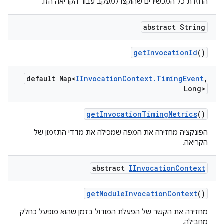
החזרת כל המכשירים שהוקצו למעקב עבור הקריאה הזו.
abstract String
get
Invocation
Id
()
default Map<
IInvocation
Context
.
Timing
Event
,
Long>
get
Invocation
Timing
Metrics
()
הפונקציה מחזירה את המפה שמכילה את מדדי התזמון של
הקריאה.
abstract
IInvocation
Context
get
Module
Invocation
Context
()
מחזירה את הקשר של הפעלת המודול בזמן שהוא מופעל כחלק
מחבילה.