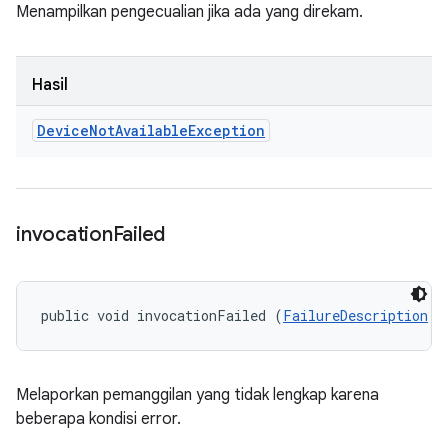
Menampilkan pengecualian jika ada yang direkam.
Hasil
Device
Not
Available
Exception
invocation
Failed
public void invocationFailed (
FailureDescription
 f
Melaporkan pemanggilan yang tidak lengkap karena
beberapa kondisi error.