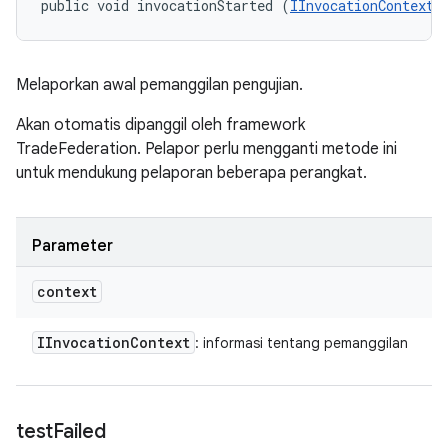
public void invocationStarted (
IInvocationContext
 
Melaporkan awal pemanggilan pengujian.
Akan otomatis dipanggil oleh framework
TradeFederation. Pelapor perlu mengganti metode ini
untuk mendukung pelaporan beberapa perangkat.
Parameter
context
IInvocation
Context
: informasi tentang pemanggilan
test
Failed