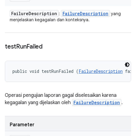
Failure
Description
Failure
Description
:
yang
menjelaskan kegagalan dan konteksnya.
test
Run
Failed
public void testRunFailed (
FailureDescription
 fail
Operasi pengujian laporan gagal diselesaikan karena
kegagalan yang dijelaskan oleh
FailureDescription
.
Parameter