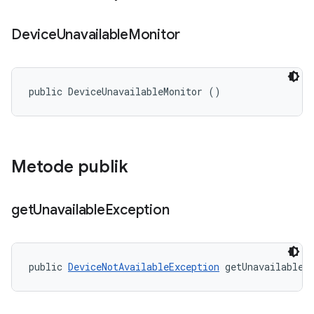
Device
Unavailable
Monitor
public DeviceUnavailableMonitor ()
Metode publik
get
Unavailable
Exception
public 
DeviceNotAvailableException
 getUnavailableE