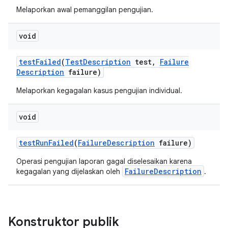
Melaporkan awal pemanggilan pengujian.
void
test
Failed
(
Test
Description
test
,
Failure
Description
failure)
Melaporkan kegagalan kasus pengujian individual.
void
test
Run
Failed
(
Failure
Description
failure)
Operasi pengujian laporan gagal diselesaikan karena
FailureDescription
kegagalan yang dijelaskan oleh
.
Konstruktor publik