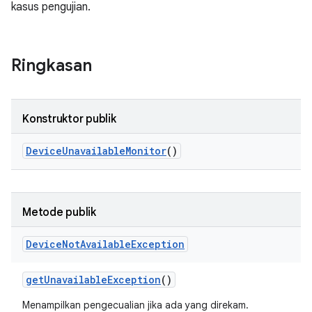
kasus pengujian.
Ringkasan
Konstruktor publik
Device
Unavailable
Monitor
()
Metode publik
Device
Not
Available
Exception
get
Unavailable
Exception
()
Menampilkan pengecualian jika ada yang direkam.