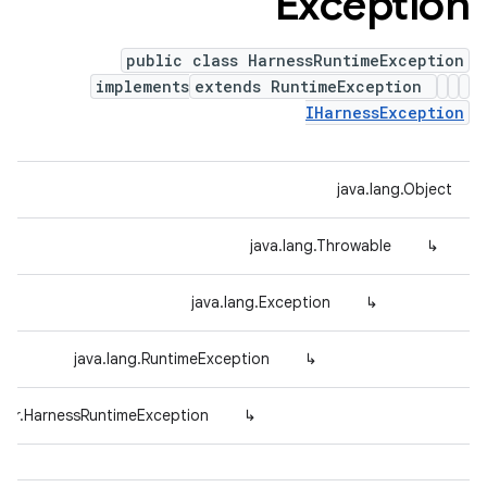
Exception
public class HarnessRuntimeException
implements
extends RuntimeException
IHarnessException
java.lang.Object
java.lang.Throwable
↳
java.lang.Exception
↳
java.lang.RuntimeException
↳
rror.HarnessRuntimeException
↳