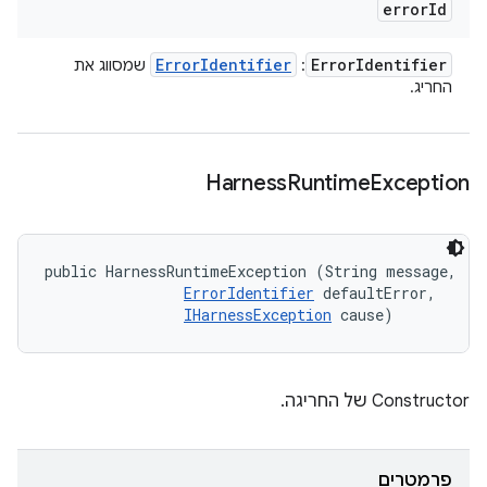
error
Id
Error
Identifier
Error
Identifier
:
שמסווג את
החריג.
Harness
Runtime
Exception
public HarnessRuntimeException (String message, 

ErrorIdentifier
 defaultError, 

IHarnessException
 cause)
Constructor של החריגה.
פרמטרים