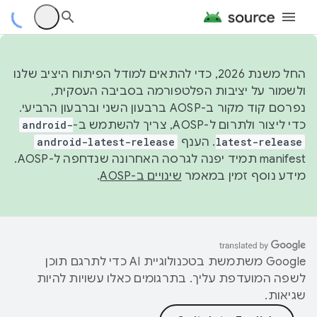
החל משנת 2026, כדי להתאים למודל הפיתוח היציב שלנו
ולשמור על יציבות הפלטפורמה בסביבה העסקית,
נפרסם קוד מקור ב-AOSP ברבעון השני וברבעון הרביעי.
כדי ליצור ולתרום ל-AOSP, צריך להשתמש ב-
android-
latest-release
. הענף
android-latest-release
manifest תמיד יפנה לגרסה האחרונה שנדחפה ל-AOSP.
מידע נוסף זמין במאמר
שינויים ב-AOSP
.
‫Google משתמשת בטכנולוגיית AI כדי לתרגם תוכן
לשפה המועדפת עליך. בתרגומים כאלו עשויות להיות
שגיאות.