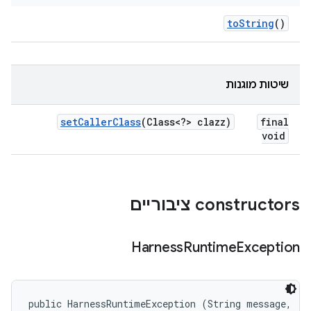
to
String
()
שיטות מוגנות
set
Caller
Class
(Class<?> clazz)
final
void
‫constructors ציבוריים
Harness
Runtime
Exception
public HarnessRuntimeException (String message, 
