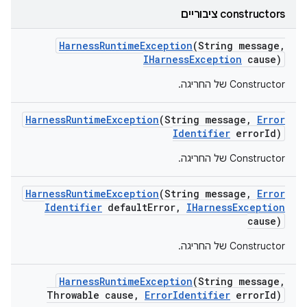
‫constructors ציבוריים
Harness
Runtime
Exception
(String message
,
IHarness
Exception
cause)
Constructor של החריגה.
Harness
Runtime
Exception
(String message
,
Error
Identifier
error
Id)
Constructor של החריגה.
Harness
Runtime
Exception
(String message
,
Error
Identifier
default
Error
,
IHarness
Exception
cause)
Constructor של החריגה.
Harness
Runtime
Exception
(String message
,
Throwable cause
,
Error
Identifier
error
Id)