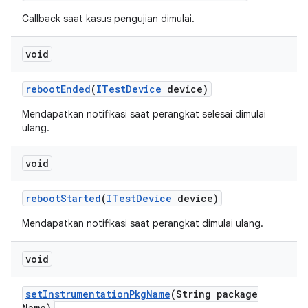
Callback saat kasus pengujian dimulai.
void
reboot
Ended
(
ITest
Device
device)
Mendapatkan notifikasi saat perangkat selesai dimulai
ulang.
void
reboot
Started
(
ITest
Device
device)
Mendapatkan notifikasi saat perangkat dimulai ulang.
void
set
Instrumentation
Pkg
Name
(String package
Name)