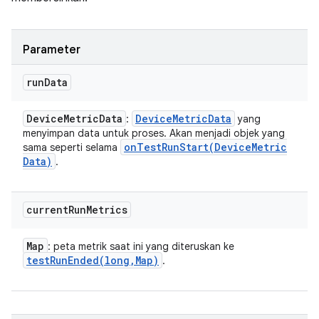
Parameter
run
Data
Device
Metric
Data
Device
Metric
Data
:
yang
menyimpan data untuk proses. Akan menjadi objek yang
onTestRunStart(
Device
Metric
sama seperti selama
Data)
.
current
Run
Metrics
Map
: peta metrik saat ini yang diteruskan ke
testRunEnded(
long
,
Map)
.