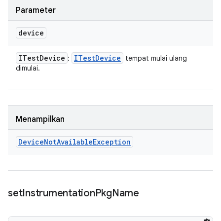
Parameter
device
ITest
Device
ITest
Device
:
tempat mulai ulang
dimulai.
Menampilkan
Device
Not
Available
Exception
set
Instrumentation
Pkg
Name