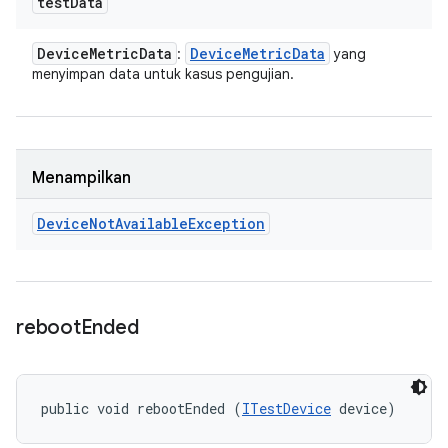
test
Data
Device
Metric
Data
Device
Metric
Data
:
yang
menyimpan data untuk kasus pengujian.
Menampilkan
Device
Not
Available
Exception
reboot
Ended
public void rebootEnded (
ITestDevice
 device)