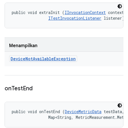
public void extraInit (
IInvocationContext
 context, 
ITestInvocationListener
 listener)
Menampilkan
Device
Not
Available
Exception
on
Test
End
public void onTestEnd (
DeviceMetricData
 testData, 

                Map<String, MetricMeasurement.Metr