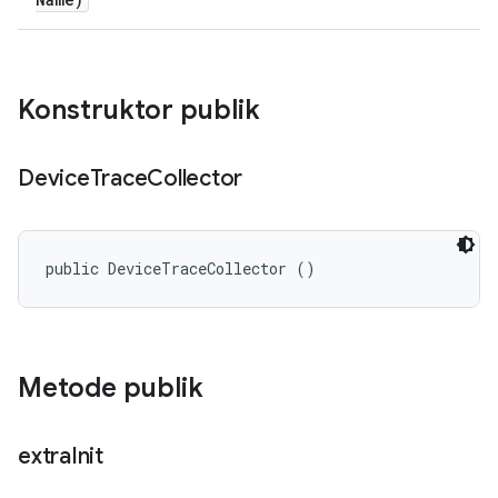
Konstruktor publik
Device
Trace
Collector
public DeviceTraceCollector ()
Metode publik
extra
Init