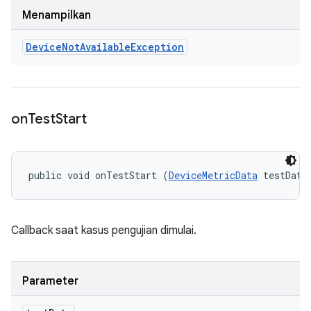
Menampilkan
Device
Not
Available
Exception
on
Test
Start
public void onTestStart (
DeviceMetricData
 testData
Callback saat kasus pengujian dimulai.
Parameter