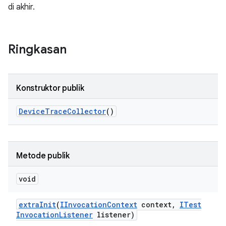
di akhir.
Ringkasan
Konstruktor publik
Device
Trace
Collector
()
Metode publik
void
extra
Init
(
IInvocation
Context
context
,
ITest
Invocation
Listener
listener)