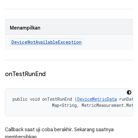
Menampilkan
Device
Not
Available
Exception
on
Test
Run
End
public void onTestRunEnd (
DeviceMetricData
 runData,
                Map<String, MetricMeasurement.Metr
Callback saat uji coba berakhir. Sekarang saatnya
membersihkan.