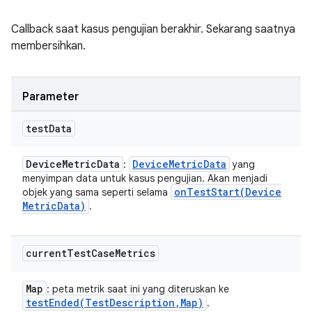
Callback saat kasus pengujian berakhir. Sekarang saatnya
membersihkan.
Parameter
test
Data
Device
Metric
Data
Device
Metric
Data
:
yang
menyimpan data untuk kasus pengujian. Akan menjadi
onTestStart(
Device
objek yang sama seperti selama
Metric
Data)
.
current
Test
Case
Metrics
Map
: peta metrik saat ini yang diteruskan ke
testEnded(
Test
Description
,
Map)
.