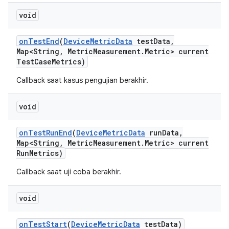
void
on
Test
End
(
Device
Metric
Data
test
Data
,
Map<String
,
Metric
Measurement
.
Metric> current
Test
Case
Metrics)
Callback saat kasus pengujian berakhir.
void
on
Test
Run
End
(
Device
Metric
Data
run
Data
,
Map<String
,
Metric
Measurement
.
Metric> current
Run
Metrics)
Callback saat uji coba berakhir.
void
on
Test
Start
(
Device
Metric
Data
test
Data)