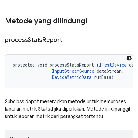
Metode yang dilindungi
process
Stats
Report
protected void processStatsReport (
ITestDevice
 devi
InputStreamSource
 dataStream, 

DeviceMetricData
 runData)
Subclass dapat menerapkan metode untuk memproses
laporan metrik Statsd jika diperlukan. Metode ini dipanggil
untuk laporan metrik dari perangkat tertentu