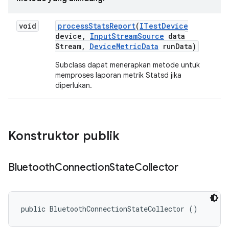
void
process
Stats
Report
(
ITest
Device
device
,
Input
Stream
Source
data
Stream
,
Device
Metric
Data
run
Data)
Subclass dapat menerapkan metode untuk
memproses laporan metrik Statsd jika
diperlukan.
Konstruktor publik
Bluetooth
Connection
State
Collector
public BluetoothConnectionStateCollector ()