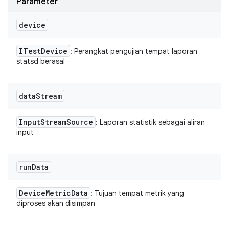
Parameter
device
ITest
Device
: Perangkat pengujian tempat laporan
statsd berasal
data
Stream
Input
Stream
Source
: Laporan statistik sebagai aliran
input
run
Data
Device
Metric
Data
: Tujuan tempat metrik yang
diproses akan disimpan