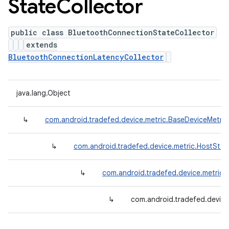
State
Collector
public class BluetoothConnectionStateCollector
extends
BluetoothConnectionLatencyCollector
java.lang.Object
↳
com.android.tradefed.device.metric.BaseDeviceMetric
↳
com.android.tradefed.device.metric.HostStat
↳
com.android.tradefed.device.metric
↳
com.android.tradefed.device