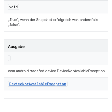
void
„True“, wenn der Snapshot erfolgreich war, andernfalls
„false“.
Ausgabe
com.android.tradefed.device.DeviceNotAvailableException
Device
Not
Available
Exception