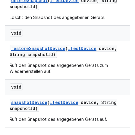
delete
Snapshot
(
ITest
Device
device
,
String
snapshot
Id)
Löscht den Snapshot des angegebenen Geräts.
void
restore
Snapshot
Device
(
ITest
Device
device
,
String snapshot
Id)
Ruft den Snapshot des angegebenen Geräts zum
Wiederherstellen auf.
void
snapshot
Device
(
ITest
Device
device
,
String
snapshot
Id)
Ruft den Snapshot des angegebenen Geräts auf.