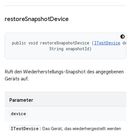
restore
Snapshot
Device
public void restoreSnapshotDevice (
ITestDevice
 devi
                String snapshotId)
Ruft den Wiederherstellungs-Snapshot des angegebenen
Geräts auf.
Parameter
device
ITest
Device
: Das Gerät, das wiederhergestellt werden