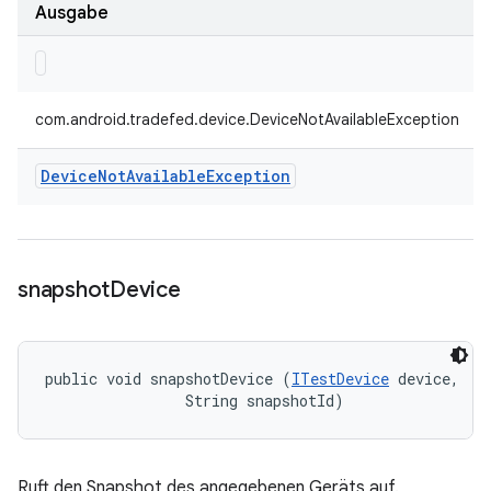
Ausgabe
com.android.tradefed.device.DeviceNotAvailableException
Device
Not
Available
Exception
snapshot
Device
public void snapshotDevice (
ITestDevice
 device, 

                String snapshotId)
Ruft den Snapshot des angegebenen Geräts auf.