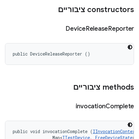
‫constructors ציבוריים
Device
Release
Reporter
public DeviceReleaseReporter ()
‫methods ציבוריים
invocation
Complete
public void invocationComplete (
IInvocationContext
                Map<
ITestDevice
, 
FreeDeviceState
> 