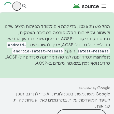
החל משנת 2026, כדי להתאים למודל הפיתוח היציב שלנו
ולשמור על יציבות הפלטפורמה בסביבה העסקית,
נפרסם קוד מקור ב-AOSP ברבעון השני וברבעון הרביעי.
כדי ליצור ולתרום ל-AOSP, צריך להשתמש ב-
android-
latest-release
. הענף
android-latest-release
manifest תמיד יפנה לגרסה האחרונה שנדחפה ל-AOSP.
מידע נוסף זמין במאמר
שינויים ב-AOSP
.
‫Google משתמשת בטכנולוגיית AI כדי לתרגם תוכן
לשפה המועדפת עליך. בתרגומים כאלו עשויות להיות
שגיאות.