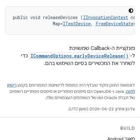
public void releaseDevices (
IInvocationContext
 cont
                Map<
ITestDevice
, 
FreeDeviceState
> 
פונקציית ה-Callback שמשויכת
ל-
ICommandOptions.earlyDeviceRelease()
כדי
לשחרר את המכשירים בסיום השימוש בהם.
דוגמאות התוכן והקוד שבדף הזה כפופות לרישיונות המפורטים בקטע
רישיון
לתוכן
.‏ Java ו-OpenJDK הם סימנים מסחריים או סימנים מסחריים רשומים
של חברת Oracle ו/או של השותפים העצמאיים שלה.
עדכון אחרון: 2026-06-22 (שעון UTC).
BUILD
מאגר Android