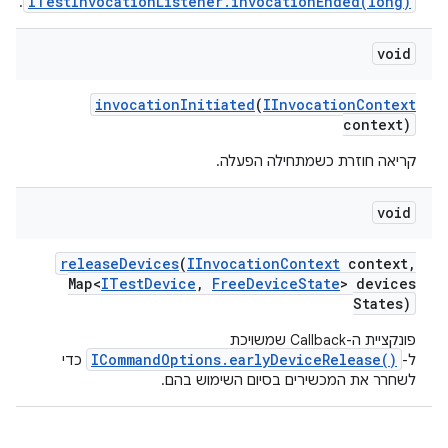
ITestInvocationListener.invocationEnded(long)
.
void
invocation
Initiated
(
IInvocation
Context
context)
קריאה חוזרת כשמתחילה הפעלה.
void
release
Devices
(
IInvocation
Context
context
,
Map<
ITest
Device
,
Free
Device
State
> devices
States)
פונקציית ה-Callback שמשויכת
ICommandOptions.earlyDeviceRelease()
ל-
כדי
לשחרר את המכשירים בסיום השימוש בהם.