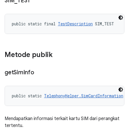
SIM
_
TEST
public static final 
TestDescription
 SIM_TEST
Metode publik
get
Sim
Info
public static 
TelephonyHelper.SimCardInformation
 g
Mendapatkan informasi terkait kartu SIM dari perangkat
tertentu.