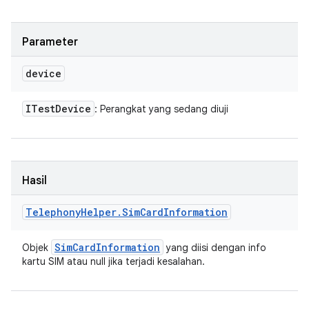
Parameter
device
ITest
Device
: Perangkat yang sedang diuji
Hasil
Telephony
Helper
.
Sim
Card
Information
Sim
Card
Information
Objek
yang diisi dengan info
kartu SIM atau null jika terjadi kesalahan.