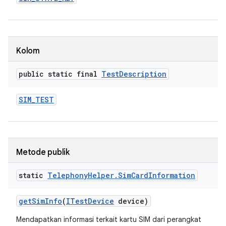
Kolom
public static final
Test
Description
SIM
_
TEST
Metode publik
static
Telephony
Helper
.
Sim
Card
Information
get
Sim
Info
(
ITest
Device
device)
Mendapatkan informasi terkait kartu SIM dari perangkat