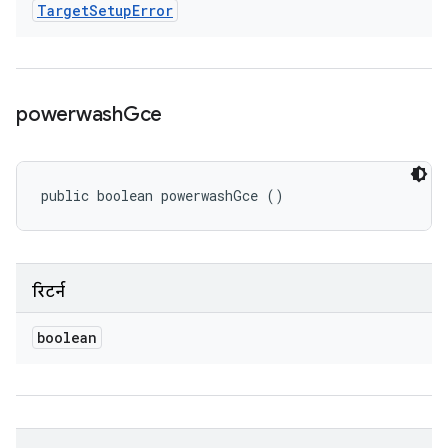
Target
Setup
Error
powerwash
Gce
public boolean powerwashGce ()
रिटर्न
boolean