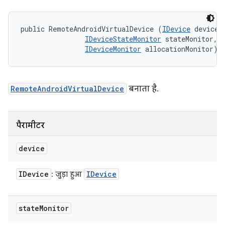
public RemoteAndroidVirtualDevice (
IDevice
 device, 
IDeviceStateMonitor
 stateMonitor, 

IDeviceMonitor
 allocationMonitor)
RemoteAndroidVirtualDevice
बनाता है.
पैरामीटर
device
IDevice
IDevice
: जुड़ा हुआ
state
Monitor