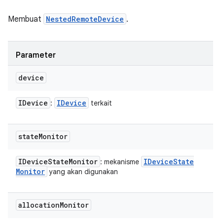
Membuat
NestedRemoteDevice
.
Parameter
device
IDevice
IDevice
:
terkait
state
Monitor
IDevice
State
Monitor
IDevice
State
: mekanisme
Monitor
yang akan digunakan
allocation
Monitor