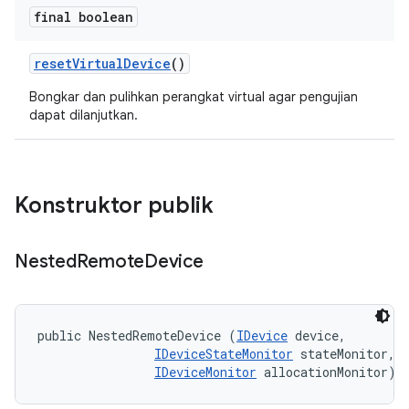
final boolean
reset
Virtual
Device
()
Bongkar dan pulihkan perangkat virtual agar pengujian
dapat dilanjutkan.
Konstruktor publik
Nested
Remote
Device
public NestedRemoteDevice (
IDevice
 device, 

IDeviceStateMonitor
 stateMonitor, 

IDeviceMonitor
 allocationMonitor)