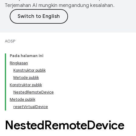
Terjemahan AI mungkin mengandung kesalahan.
AOSP
Pada halaman ini
Ringkasan
Konstruktor publik
Metode publik
Konstruktor publik
NestedRemoteDevice
Metode publik
resetVirtualDevice
Nested
Remote
Device