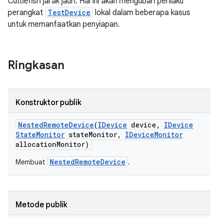
Cuttlefish jarak jauh. Hal ini akan mengubah perilaku
perangkat
TestDevice
lokal dalam beberapa kasus
untuk memanfaatkan penyiapan.
Ringkasan
Konstruktor publik
Nested
Remote
Device
(
IDevice
device
,
IDevice
State
Monitor
state
Monitor
,
IDevice
Monitor
allocation
Monitor)
NestedRemoteDevice
Membuat
.
Metode publik