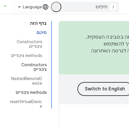
/
בדף הזה
סיכום
פורמה בסביבה העסקית,
Constructors
ברבעון השני וברבעון הרביעי. כדי ליצור ולתרום ל-AOSP, צריך להשתמש
ציבוריים
ד יפנה לגרסה האחרונה
‫methods ציבוריים
Constructors
ציבוריים
NestedRemoteD
evice
‫methods ציבוריים
resetVirtualDevic
e