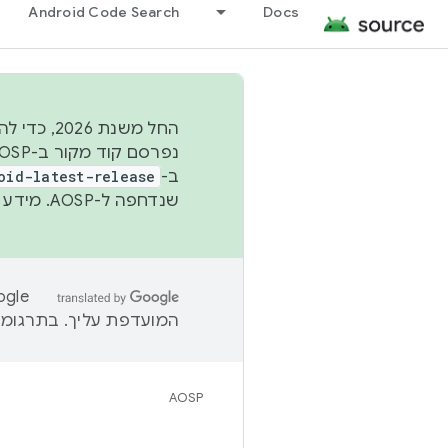
Android Code Search
Docs
החל משנת
ב-
oid-latest-release
שנדחפה ל-AOSP. מידע נוסף זמין במאמר
המועדפת עליך. בתרגומים
AOSP