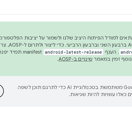
 2026, כדי להתאים למודל הפיתוח היציב שלנו ולשמור על יציבות הפלט
נפרסם קוד מקור ב-AOSP 
andr
. הענף
android-latest-release
manifest תמי
שינויים ב-AOSP
.
‫Google משתמשת בטכנולוגיית AI כדי לתרגם תוכן לשפה
 כאלו עשויות להיות שגיאות.