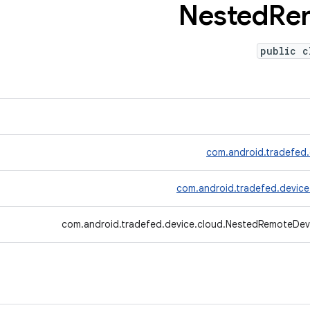
Nested
Re
public c
com.android.tradefed.
com.android.tradefed.device
com.android.tradefed.device.cloud.NestedRemoteDev