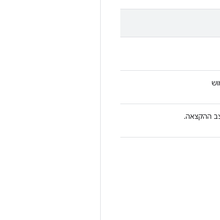
וש
צב ההקצאה.