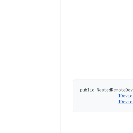
public NestedRemoteDev
IDevic
IDevic