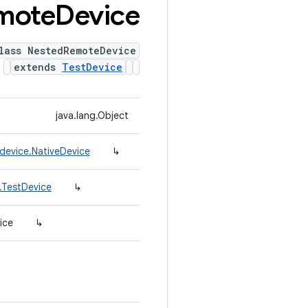
mote
Device
lass NestedRemoteDevice
extends
TestDevice
java.lang.Object
device.NativeDevice
↳
.TestDevice
↳
ice
↳