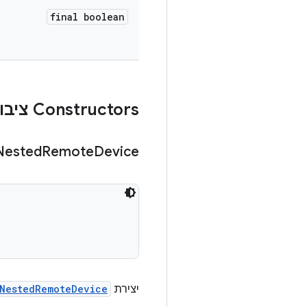
final boolean
Constructors ציבוריים
Nested
Remote
Device
יצירת
NestedRemoteDevice