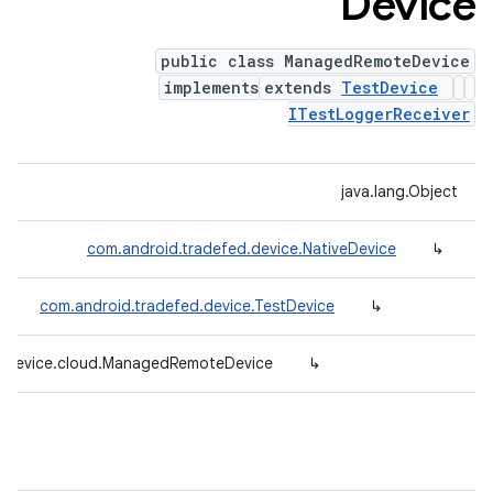
Device
public class ManagedRemoteDevice
implements
extends
TestDevice
ITestLoggerReceiver
java.lang.Object
com.android.tradefed.device.NativeDevice
↳
com.android.tradefed.device.TestDevice
↳
d.device.cloud.ManagedRemoteDevice
↳