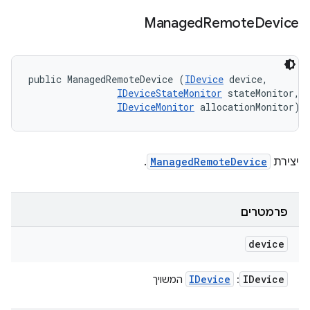
Managed
Remote
Device
public ManagedRemoteDevice (
IDevice
 device, 

IDeviceStateMonitor
 stateMonitor, 

IDeviceMonitor
 allocationMonitor)
יצירת
ManagedRemoteDevice
.
פרמטרים
device
IDevice
IDevice
:
המשויך