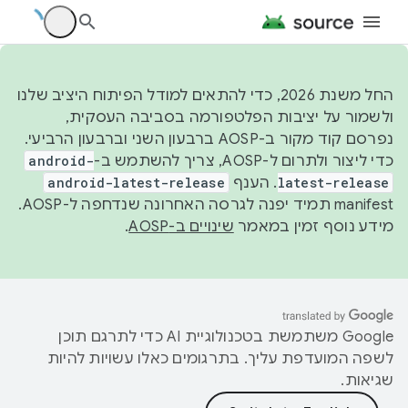
החל משנת 2026, כדי להתאים למודל הפיתוח היציב שלנו
ולשמור על יציבות הפלטפורמה בסביבה העסקית,
נפרסם קוד מקור ב-AOSP ברבעון השני וברבעון הרביעי.
כדי ליצור ולתרום ל-AOSP, צריך להשתמש ב-
android-
latest-release
. הענף
android-latest-release
manifest תמיד יפנה לגרסה האחרונה שנדחפה ל-AOSP.
מידע נוסף זמין במאמר
שינויים ב-AOSP
.
‫Google משתמשת בטכנולוגיית AI כדי לתרגם תוכן
לשפה המועדפת עליך. בתרגומים כאלו עשויות להיות
שגיאות.