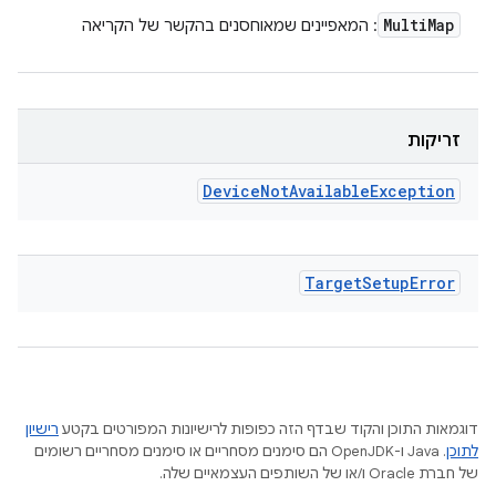
Multi
Map
: המאפיינים שמאוחסנים בהקשר של הקריאה
זריקות
Device
Not
Available
Exception
Target
Setup
Error
דוגמאות התוכן והקוד שבדף הזה כפופות לרישיונות המפורטים בקטע
רישיון
לתוכן
.‏ Java ו-OpenJDK הם סימנים מסחריים או סימנים מסחריים רשומים
של חברת Oracle ו/או של השותפים העצמאיים שלה.