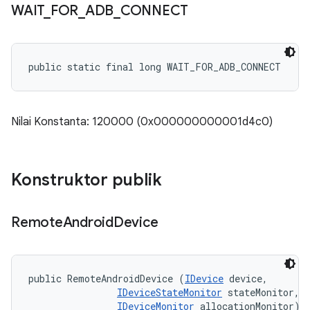
WAIT
_
FOR
_
ADB
_
CONNECT
public static final long WAIT_FOR_ADB_CONNECT
Nilai Konstanta: 120000 (0x000000000001d4c0)
Konstruktor publik
Remote
Android
Device
public RemoteAndroidDevice (
IDevice
 device, 

IDeviceStateMonitor
 stateMonitor, 

IDeviceMonitor
 allocationMonitor)