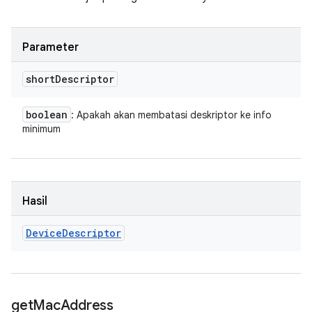
Parameter
short
Descriptor
boolean
: Apakah akan membatasi deskriptor ke info
minimum
Hasil
Device
Descriptor
get
Mac
Address