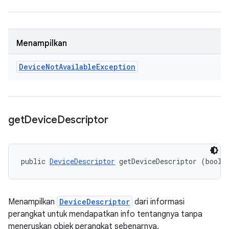
Menampilkan
Device
Not
Available
Exception
get
Device
Descriptor
public 
DeviceDescriptor
 getDeviceDescriptor (boole
Menampilkan
DeviceDescriptor
dari informasi
perangkat untuk mendapatkan info tentangnya tanpa
meneruskan objek perangkat sebenarnya.