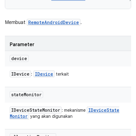
Membuat
RemoteAndroidDevice
.
Parameter
device
IDevice
IDevice
:
terkait
state
Monitor
IDevice
State
Monitor
IDevice
State
: mekanisme
Monitor
yang akan digunakan