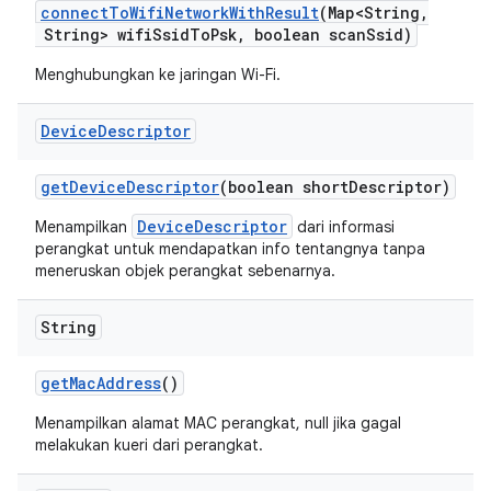
connect
To
Wifi
Network
With
Result
(Map<String
,
String> wifi
Ssid
To
Psk
,
boolean scan
Ssid)
Menghubungkan ke jaringan Wi-Fi.
Device
Descriptor
get
Device
Descriptor
(boolean short
Descriptor)
DeviceDescriptor
Menampilkan
dari informasi
perangkat untuk mendapatkan info tentangnya tanpa
meneruskan objek perangkat sebenarnya.
String
get
Mac
Address
()
Menampilkan alamat MAC perangkat, null jika gagal
melakukan kueri dari perangkat.