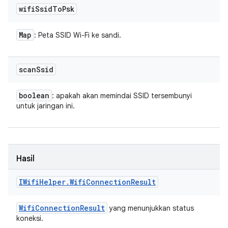
wifi
Ssid
To
Psk
Map
: Peta SSID Wi-Fi ke sandi.
scan
Ssid
boolean
: apakah akan memindai SSID tersembunyi
untuk jaringan ini.
Hasil
IWifi
Helper
.
Wifi
Connection
Result
Wifi
Connection
Result
yang menunjukkan status
koneksi.