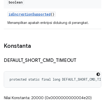
boolean
is
Encryption
Supported
()
Menampilkan apakah enkripsi didukung di perangkat.
Konstanta
DEFAULT
_
SHORT
_
CMD
_
TIMEOUT
protected static final long DEFAULT_SHORT_CMD_TIM
Nilai Konstanta: 20000 (0x0000000000004e20)