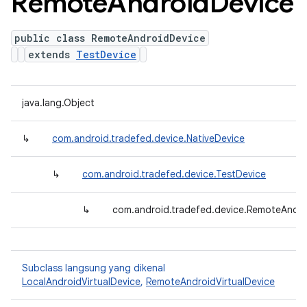
Remote
Android
Device
public class RemoteAndroidDevice
extends
TestDevice
java.lang.Object
↳
com.android.tradefed.device.NativeDevice
↳
com.android.tradefed.device.TestDevice
↳
com.android.tradefed.device.RemoteAndro
Subclass langsung yang dikenal
LocalAndroidVirtualDevice
,
RemoteAndroidVirtualDevice