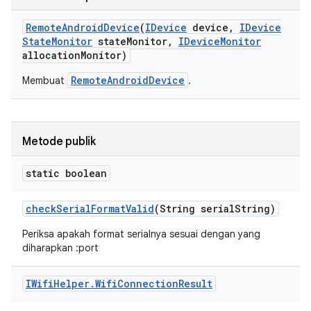
Remote
Android
Device
(
IDevice
device
,
IDevice
State
Monitor
state
Monitor
,
IDevice
Monitor
allocation
Monitor)
RemoteAndroidDevice
Membuat
.
Metode publik
static boolean
check
Serial
Format
Valid
(String serial
String)
Periksa apakah format serialnya sesuai dengan yang
diharapkan
:port
IWifi
Helper
.
Wifi
Connection
Result