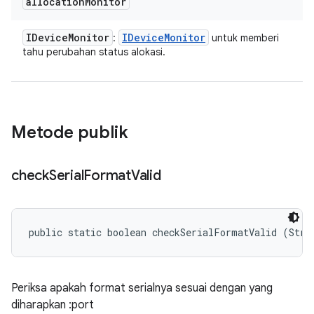
allocation
Monitor
IDevice
Monitor
IDevice
Monitor
:
untuk memberi
tahu perubahan status alokasi.
Metode publik
check
Serial
Format
Valid
public static boolean checkSerialFormatValid (Stri
Periksa apakah format serialnya sesuai dengan yang
diharapkan
:port