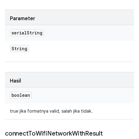
Parameter
serial
String
String
Hasil
boolean
true jika formatnya valid, salah jika tidak.
connect
To
Wifi
Network
With
Result