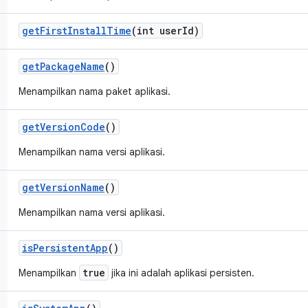
get
First
Install
Time
(int user
Id)
get
Package
Name
()
Menampilkan nama paket aplikasi.
get
Version
Code
()
Menampilkan nama versi aplikasi.
get
Version
Name
()
Menampilkan nama versi aplikasi.
is
Persistent
App
()
true
Menampilkan
jika ini adalah aplikasi persisten.