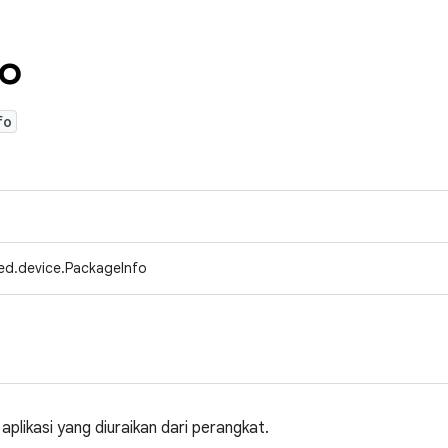
fo
fo
ed.device.PackageInfo
plikasi yang diuraikan dari perangkat.