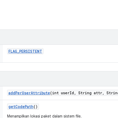
FLAG
_
PERSISTENT
add
Per
User
Attribute
(int user
Id
,
String attr
,
Strin
get
Code
Path
()
Menampilkan lokasi paket dalam sistem file.