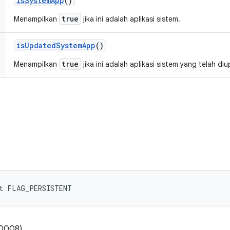
is
System
App
()
true
Menampilkan
jika ini adalah aplikasi sistem.
is
Updated
System
App
()
true
Menampilkan
jika ini adalah aplikasi sistem yang telah di
nt FLAG_PERSISTENT
00008)