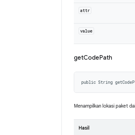
attr
value
get
Code
Path
public String getCode
Menampilkan lokasi paket dal
Hasil