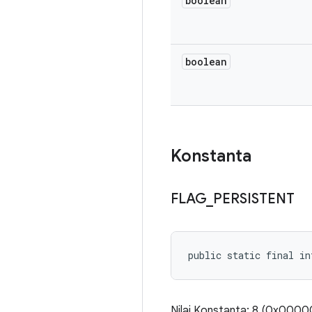
boolean
boolean
Konstanta
FLAG
_
PERSISTENT
public static final i
Nilai Konstanta: 8 (0x000