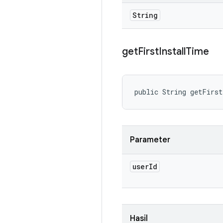
String
get
First
Install
Time
public String getFirs
Parameter
user
Id
Hasil