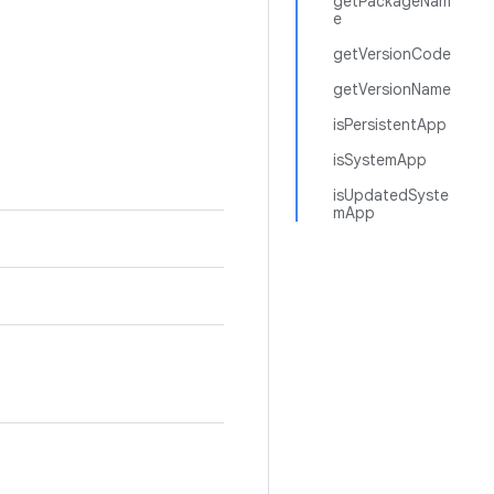
getPackageNam
e
getVersionCode
getVersionName
isPersistentApp
isSystemApp
isUpdatedSyste
mApp