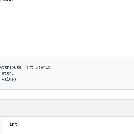
Attribute (int userId, 

attr, 

 value)
int