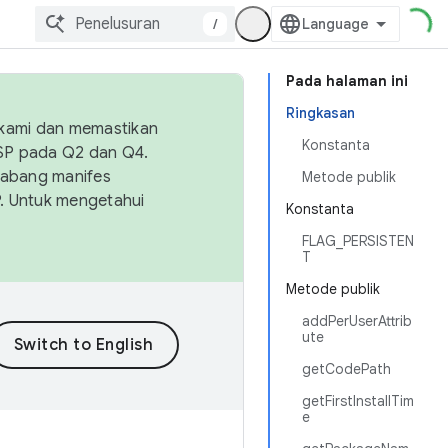
/
Pada halaman ini
Ringkasan
 kami dan memastikan
Konstanta
OSP pada Q2 dan Q4.
Cabang manifes
Metode publik
SP. Untuk mengetahui
Konstanta
FLAG_PERSISTEN
T
Metode publik
addPerUserAttrib
ute
getCodePath
getFirstInstallTim
e