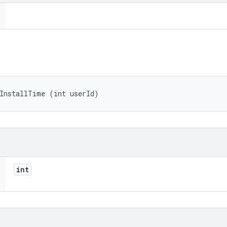
tInstallTime (int userId)
int