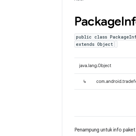
Package
In
public class PackageIn
extends Object
java.lang.Object
↳
com.android.tradef
Penampung untuk info paket a