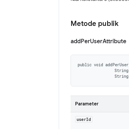
Metode publik
add
Per
User
Attribute
public void addPerUser
                String 
                String
Parameter
user
Id