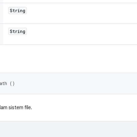
String
String
Path ()
am sistem file.