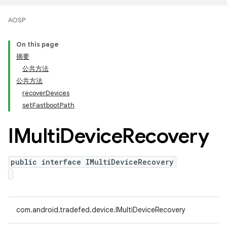
AOSP
On this page
摘要
公共方法
公共方法
recoverDevices
setFastbootPath
IMulti
Device
Recovery
public interface IMultiDeviceRecovery
com.android.tradefed.device.IMultiDeviceRecovery