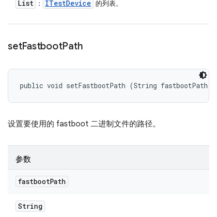
List
ITest
Device
：
的列表。
set
Fastboot
Path
public void setFastbootPath (String fastbootPath)
设置要使用的 fastboot 二进制文件的路径。
参数
fastboot
Path
String