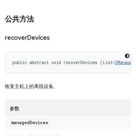
公共方法
recover
Devices
public abstract void recoverDevices (List<
IManaged
恢复主机上的离线设备。
参数
managed
Devices