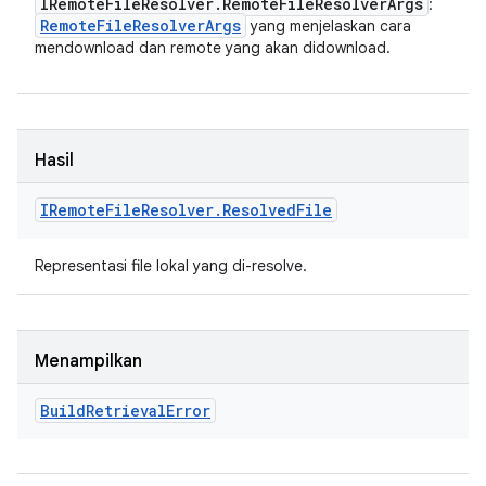
IRemote
File
Resolver
.
Remote
File
Resolver
Args
:
Remote
File
Resolver
Args
yang menjelaskan cara
mendownload dan remote yang akan didownload.
Hasil
IRemote
File
Resolver
.
Resolved
File
Representasi file lokal yang di-resolve.
Menampilkan
Build
Retrieval
Error