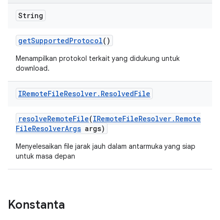
String
get
Supported
Protocol
()
Menampilkan protokol terkait yang didukung untuk
download.
IRemote
File
Resolver
.
Resolved
File
resolve
Remote
File
(
IRemote
File
Resolver
.
Remote
File
Resolver
Args
args)
Menyelesaikan file jarak jauh dalam antarmuka yang siap
untuk masa depan
Konstanta