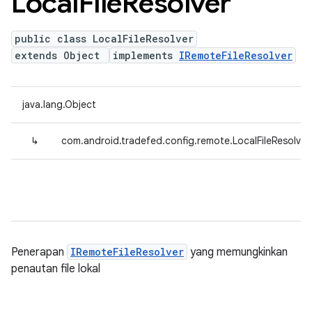
Local
File
Resolver
public class LocalFileResolver
extends Object
implements
IRemoteFileResolver
java.lang.Object
↳
com.android.tradefed.config.remote.LocalFileResolver
Penerapan
IRemoteFileResolver
yang memungkinkan
penautan file lokal