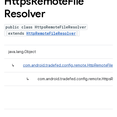
Https
Remote
File
Resolver
public class HttpsRemoteFileResolver
extends
HttpRemoteFileResolver
java.lang.Object
↳
com.android.tradefed.config.remote.HttpRemoteFileRe
↳
com.android.tradefed.config.remote.HttpsRem