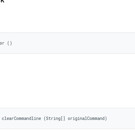
ik
tor ()
 clearCommandline (String[] originalCommand)