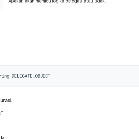
Apakah akan memicu logika delegasi atau tidak.
tring DELEGATE_OBJECT
urasi.
E"