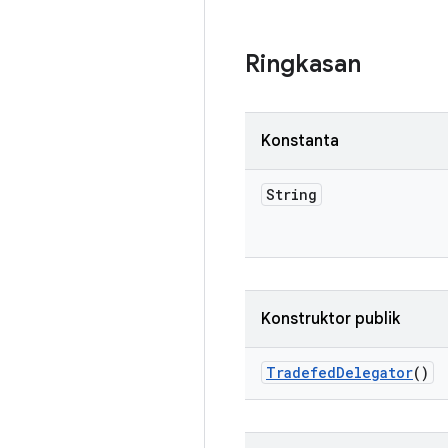
Ringkasan
Konstanta
String
Konstruktor publik
Tradefed
Delegator
()