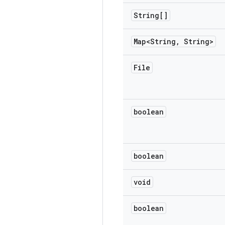
String[]
Map<String
,
String>
File
boolean
boolean
void
boolean