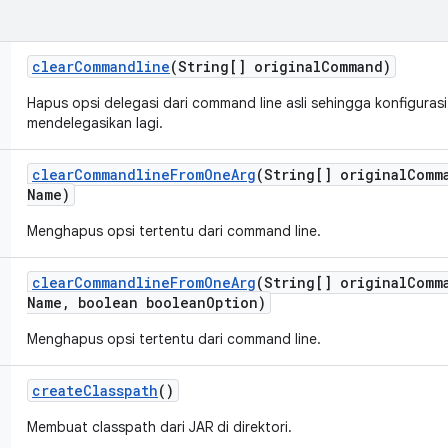
clear
Commandline
(String[] original
Command)
Hapus opsi delegasi dari command line asli sehingga konfiguras
mendelegasikan lagi.
clear
Commandline
From
One
Arg
(String[] original
Comm
Name)
Menghapus opsi tertentu dari command line.
clear
Commandline
From
One
Arg
(String[] original
Comm
Name
,
boolean boolean
Option)
Menghapus opsi tertentu dari command line.
create
Classpath
()
Membuat classpath dari JAR di direktori.