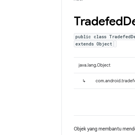
Tradefed
De
public class TradefedD
extends Object
java.lang.Object
↳
com.android.tradef
Objek yang membantu mendel