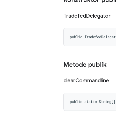
Konstruktor publ
Tradefed
Delegator
public TradefedDelega
Metode publik
clear
Commandline
public static String[]