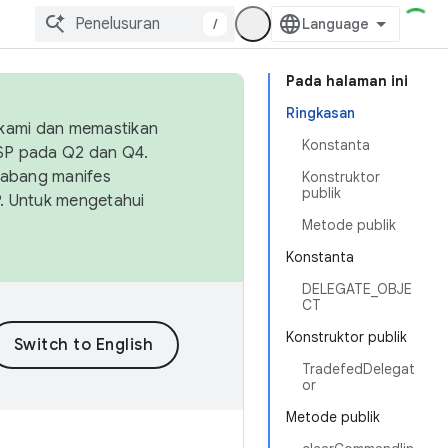
/
Pada halaman ini
Ringkasan
 kami dan memastikan
Konstanta
OSP pada Q2 dan Q4.
Cabang manifes
Konstruktor
publik
SP. Untuk mengetahui
Metode publik
Konstanta
DELEGATE_OBJE
CT
Konstruktor publik
TradefedDelegat
or
Metode publik