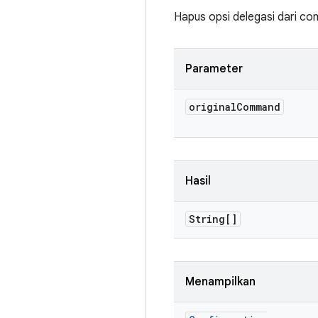
Hapus opsi delegasi dari com
Parameter
original
Command
Hasil
String[]
Menampilkan