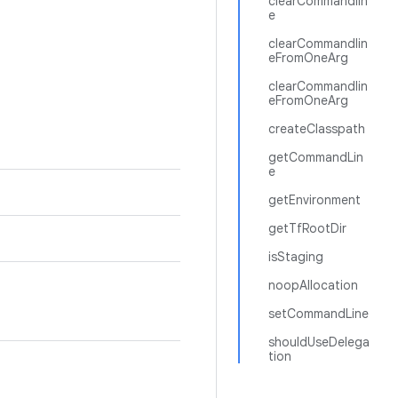
clearCommandlin
e
clearCommandlin
eFromOneArg
clearCommandlin
eFromOneArg
createClasspath
getCommandLin
e
getEnvironment
getTfRootDir
isStaging
noopAllocation
setCommandLine
shouldUseDelega
tion