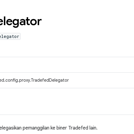
legator
elegator
ed.config.proxy.TradefedDelegator
egasikan pemanggilan ke biner Tradefed lain.