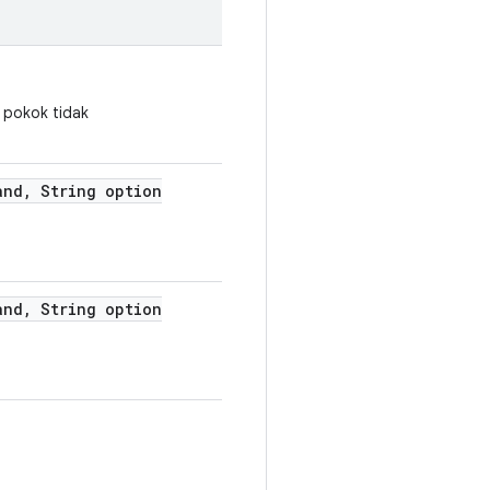
i pokok tidak
and
,
String option
and
,
String option