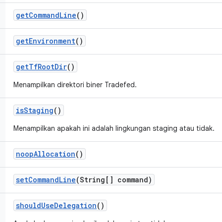
get
Command
Line
()
get
Environment
()
get
Tf
Root
Dir
()
Menampilkan direktori biner Tradefed.
is
Staging
()
Menampilkan apakah ini adalah lingkungan staging atau tidak.
noop
Allocation
()
set
Command
Line
(String[] command)
should
Use
Delegation
()