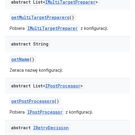
abstract List<
IMulti
Target
Preparer
>
get
Multi
Target
Preparers
()
IMultiTargetPreparer
Pobiera
z konfiguracji.
abstract String
get
Name
()
Zwraca nazwę konfiguracji.
abstract List<
IPost
Processor
>
get
Post
Processors
()
IPostProcessor
Pobiera
z konfiguracji.
abstract
IRetry
Decision