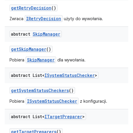
get
Retry
Decision
()
IRetryDecision
Zwraca
użyty do wywołania.
abstract
Skip
Manager
get
Skip
Manager
()
SkipManager
Pobiera
dla wywołania.
abstract List<
ISystem
Status
Checker
>
get
System
Status
Checkers
()
ISystemStatusChecker
Pobiera
z konfiguracji.
abstract List<
ITarget
Preparer
>
get
Target
Preparers
()