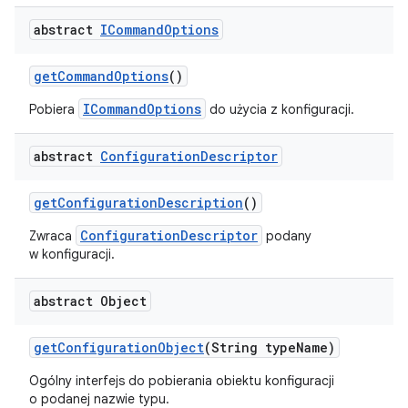
abstract
ICommand
Options
get
Command
Options
()
ICommandOptions
Pobiera
do użycia z konfiguracji.
abstract
Configuration
Descriptor
get
Configuration
Description
()
ConfigurationDescriptor
Zwraca
podany
w konfiguracji.
abstract Object
get
Configuration
Object
(String type
Name)
Ogólny interfejs do pobierania obiektu konfiguracji
o podanej nazwie typu.