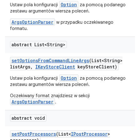
Option
Ustaw pola konfiguracji
za pomocą podanego
zestawu argumentów wiersza poleceń.
ArgsOptionParser
w przypadku oczekiwanego
formatu.
abstract List<String>
set
Options
From
Command
Line
Args
(List<String>
list
Args
,
IKey
Store
Client
key
Store
Client)
Option
Ustaw pola konfiguracji
za pomocą podanego
zestawu argumentów wiersza poleceń.
Oczekiwany format znajdziesz w sekcji
ArgsOptionParser
.
abstract void
set
Post
Processors
(List<
IPost
Processor
>