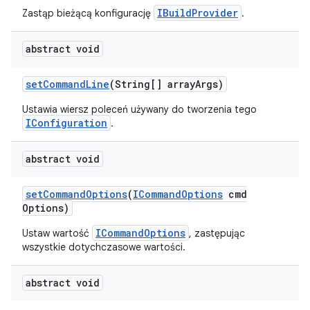
IBuildProvider
Zastąp bieżącą konfigurację
.
abstract void
set
Command
Line
(String[] array
Args)
Ustawia wiersz poleceń używany do tworzenia tego
IConfiguration
.
abstract void
set
Command
Options
(
ICommand
Options
cmd
Options)
ICommandOptions
Ustaw wartość
, zastępując
wszystkie dotychczasowe wartości.
abstract void