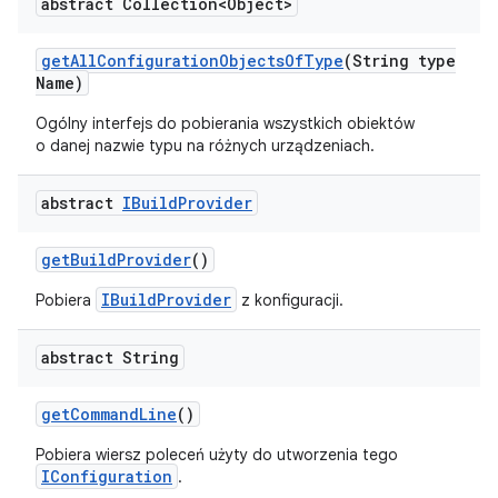
abstract Collection<Object>
get
All
Configuration
Objects
Of
Type
(String type
Name)
Ogólny interfejs do pobierania wszystkich obiektów
o danej nazwie typu na różnych urządzeniach.
abstract
IBuild
Provider
get
Build
Provider
()
IBuildProvider
Pobiera
z konfiguracji.
abstract String
get
Command
Line
()
Pobiera wiersz poleceń użyty do utworzenia tego
IConfiguration
.