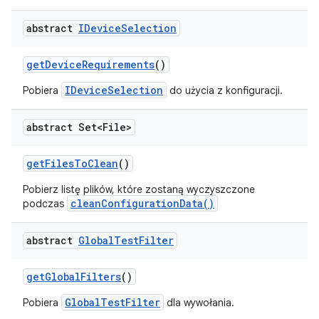
abstract
IDevice
Selection
get
Device
Requirements
()
IDeviceSelection
Pobiera
do użycia z konfiguracji.
abstract Set<File>
get
Files
To
Clean
()
Pobierz listę plików, które zostaną wyczyszczone
cleanConfigurationData()
podczas
abstract
Global
Test
Filter
get
Global
Filters
()
GlobalTestFilter
Pobiera
dla wywołania.