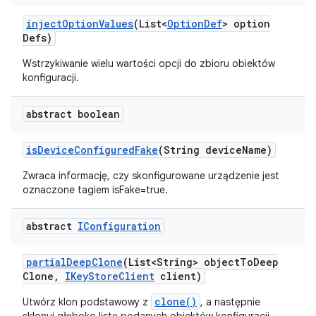
inject
Option
Values
(List<
Option
Def
> option
Defs)
Wstrzykiwanie wielu wartości opcji do zbioru obiektów
konfiguracji.
abstract boolean
is
Device
Configured
Fake
(String device
Name)
Zwraca informację, czy skonfigurowane urządzenie jest
oznaczone tagiem isFake=true.
abstract
IConfiguration
partial
Deep
Clone
(List<String> object
To
Deep
Clone
,
IKey
Store
Client
client)
clone()
Utwórz klon podstawowy z
, a następnie