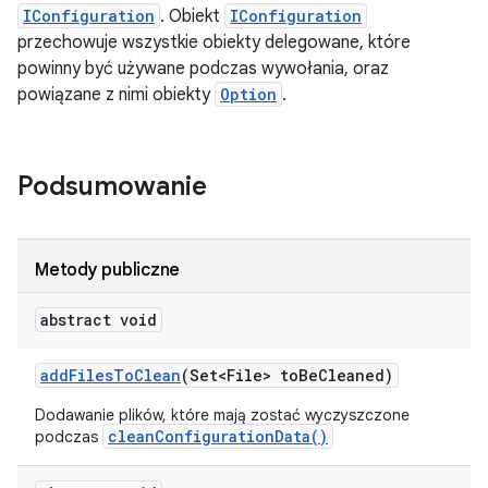
IConfiguration
. Obiekt
IConfiguration
przechowuje wszystkie obiekty delegowane, które
powinny być używane podczas wywołania, oraz
powiązane z nimi obiekty
Option
.
Podsumowanie
Metody publiczne
abstract void
add
Files
To
Clean
(Set<File> to
Be
Cleaned)
Dodawanie plików, które mają zostać wyczyszczone
cleanConfigurationData()
podczas