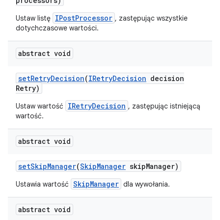
processors)
IPostProcessor
Ustaw listę
, zastępując wszystkie
dotychczasowe wartości.
abstract void
set
Retry
Decision
(
IRetry
Decision
decision
Retry)
IRetryDecision
Ustaw wartość
, zastępując istniejącą
wartość.
abstract void
set
Skip
Manager
(
Skip
Manager
skip
Manager)
SkipManager
Ustawia wartość
dla wywołania.
abstract void