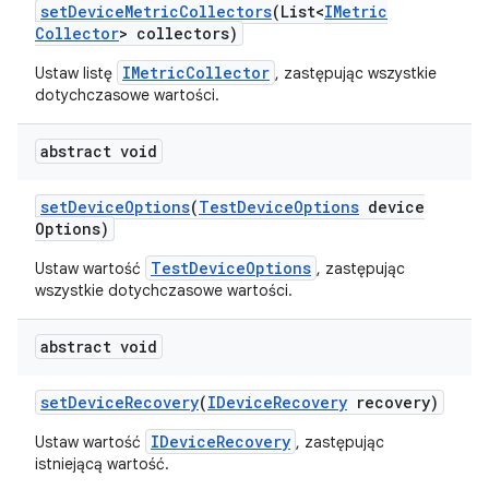
set
Device
Metric
Collectors
(List<
IMetric
Collector
> collectors)
IMetricCollector
Ustaw listę
, zastępując wszystkie
dotychczasowe wartości.
abstract void
set
Device
Options
(
Test
Device
Options
device
Options)
TestDeviceOptions
Ustaw wartość
, zastępując
wszystkie dotychczasowe wartości.
abstract void
set
Device
Recovery
(
IDevice
Recovery
recovery)
IDeviceRecovery
Ustaw wartość
, zastępując
istniejącą wartość.