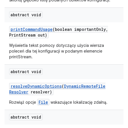
sklonuj głęboko listę podanych obiektów konfiguracji.
abstract void
print
Command
Usage
(boolean important
Only
,
Print
Stream out)
Wyświetla tekst pomocy dotyczący użycia wiersza
poleceń dla tej konfiguracji w podanym elemencie
printStream.
abstract void
resolve
Dynamic
Options
(
Dynamic
Remote
File
Resolver
resolver)
File
Rozwiąż opcje
wskazujące lokalizację zdalną.
abstract void