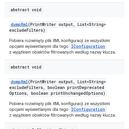
abstract void
dump
Xml
(Print
Writer output
,
List<String>
exclude
Filters)
Pobiera rozwinięty plik XML konfiguracji ze wszystkimi
IConfiguration
opcjami wyświetlanymi dla tego
z wyjątkiem obiektów filtrowanych według nazwy klucza.
abstract void
dump
Xml
(Print
Writer output
,
List<String>
exclude
Filters
,
boolean print
Deprecated
Options
,
boolean print
Unchanged
Options)
Pobiera rozwinięty plik XML konfiguracji ze wszystkimi
IConfiguration
opcjami wyświetlanymi dla tego
z wyjątkiem obiektów filtrowanych według nazwy klucza.