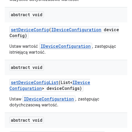
abstract void
set
Device
Config
(
IDevice
Configuration
device
Config)
IDeviceConfiguration
Ustaw wartość
, zastępując
istniejącą wartość.
abstract void
set
Device
Config
List
(List<
IDevice
Configuration
> device
Configs)
IDeviceConfiguration
Ustaw
, zastępując
dotychczasową wartość.
abstract void