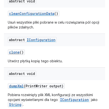
abstract void
clean
Configuration
Data
()
Usuń wszystkie pliki pobrane w celu rozwiązania pól opcji
plików zdalnych.
abstract
IConfiguration
clone
()
Utwórz płytką kopię tego obiektu.
abstract void
dump
Xml
(Print
Writer output)
Pobiera rozwinięty plik XML konfiguracji ze wszystkimi
IConfiguration
opcjami wyświetlanymi dla tego
jako
String
.