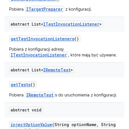
ITargetPreparer
Pobiera
z konfiguracji.
abstract List<
ITest
Invocation
Listener
>
get
Test
Invocation
Listeners
()
Pobiera z konfiguracji adresy
ITestInvocationListener
, które mają być używane.
abstract List<
IRemote
Test
>
get
Tests
()
IRemoteTest
Pobiera
s do uruchomienia z konfiguracji.
abstract void
inject
Option
Value
(String option
Name
,
String