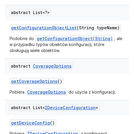
abstract List<?>
get
Configuration
Object
List
(String type
Name)
getConfigurationObject(String)
Podobne do
, ale
w przypadku typów obiektów konfiguracji, które
obsługują wiele obiektów.
abstract
Coverage
Options
get
Coverage
Options
()
CoverageOptions
Pobiera
do użycia z konfiguracji.
abstract List<
IDevice
Configuration
>
get
Device
Config
()
IDeviceConfiguration
Pobiera
z konfiguracji.