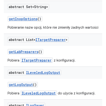
abstract Set<String>
get
Inop
Options
()
Pobieranie nazw opcji, które nie zmieniły żadnych wartości
abstract List<
ITarget
Preparer
>
get
Lab
Preparers
()
ITargetPreparer
Pobiera
z konfiguracji.
abstract
ILeveled
Log
Output
get
Log
Output
()
ILeveledLogOutput
Pobiera
do użycia z konfiguracji.
abstract
ILog
Saver