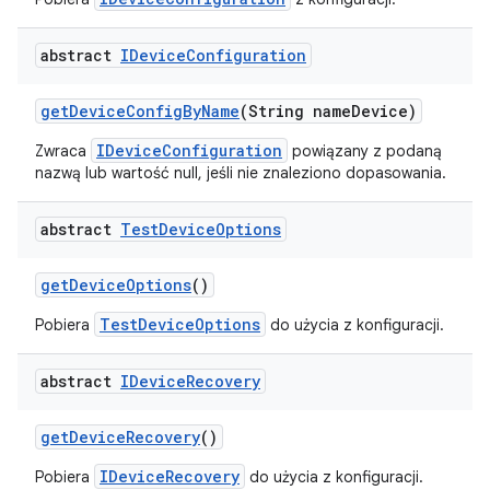
abstract
IDevice
Configuration
get
Device
Config
By
Name
(String name
Device)
IDeviceConfiguration
Zwraca
powiązany z podaną
nazwą lub wartość null, jeśli nie znaleziono dopasowania.
abstract
Test
Device
Options
get
Device
Options
()
TestDeviceOptions
Pobiera
do użycia z konfiguracji.
abstract
IDevice
Recovery
get
Device
Recovery
()
IDeviceRecovery
Pobiera
do użycia z konfiguracji.