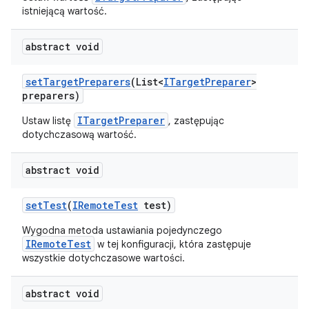
istniejącą wartość.
abstract void
set
Target
Preparers
(List<
ITarget
Preparer
>
preparers)
ITargetPreparer
Ustaw listę
, zastępując
dotychczasową wartość.
abstract void
set
Test
(
IRemote
Test
test)
Wygodna metoda ustawiania pojedynczego
IRemoteTest
w tej konfiguracji, która zastępuje
wszystkie dotychczasowe wartości.
abstract void