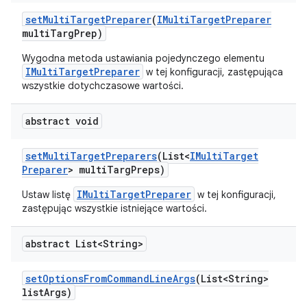
set
Multi
Target
Preparer
(
IMulti
Target
Preparer
multi
Targ
Prep)
Wygodna metoda ustawiania pojedynczego elementu
IMultiTargetPreparer
w tej konfiguracji, zastępująca
wszystkie dotychczasowe wartości.
abstract void
set
Multi
Target
Preparers
(List<
IMulti
Target
Preparer
> multi
Targ
Preps)
IMultiTargetPreparer
Ustaw listę
w tej konfiguracji,
zastępując wszystkie istniejące wartości.
abstract List<String>
set
Options
From
Command
Line
Args
(List<String>
list
Args)