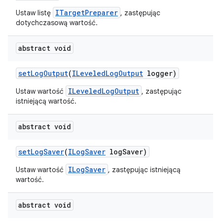
ITargetPreparer
Ustaw listę
, zastępując
dotychczasową wartość.
abstract void
set
Log
Output
(
ILeveled
Log
Output
logger)
ILeveledLogOutput
Ustaw wartość
, zastępując
istniejącą wartość.
abstract void
set
Log
Saver
(
ILog
Saver
log
Saver)
ILogSaver
Ustaw wartość
, zastępując istniejącą
wartość.
abstract void