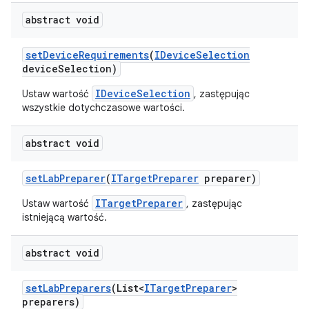
abstract void
set
Device
Requirements
(
IDevice
Selection
device
Selection)
IDeviceSelection
Ustaw wartość
, zastępując
wszystkie dotychczasowe wartości.
abstract void
set
Lab
Preparer
(
ITarget
Preparer
preparer)
ITargetPreparer
Ustaw wartość
, zastępując
istniejącą wartość.
abstract void
set
Lab
Preparers
(List<
ITarget
Preparer
>
preparers)