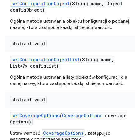
set
Configuration
Object
(String name
,
Object
config
Object)
Ogólna metoda ustawiania obiektu konfiguracji o podanej
nazwie, która zastępuje każdą istniejącą wartość.
abstract void
set
Configuration
Object
List
(String name
,
List<?> config
List)
Ogólna metoda ustawiania listy obiektów konfiguracji dla
danej nazwy, która zastępuje każdą istniejącą wartość.
abstract void
set
Coverage
Options
(
Coverage
Options
coverage
Options)
CoverageOptions
Ustaw wartość
, zastępując
wszystkie dotychczasowe wartości.