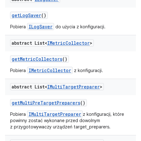
get
Log
Saver
()
ILogSaver
Pobiera
do użycia z konfiguracji.
abstract List<
IMetric
Collector
>
get
Metric
Collectors
()
IMetricCollector
Pobiera
z konfiguracji.
abstract List<
IMulti
Target
Preparer
>
get
Multi
Pre
Target
Preparers
()
IMultiTargetPreparer
Pobiera
z konfiguracji, które
powinny zostać wykonane przed dowolnym
z przygotowywaczy urządzeń target_preparers.