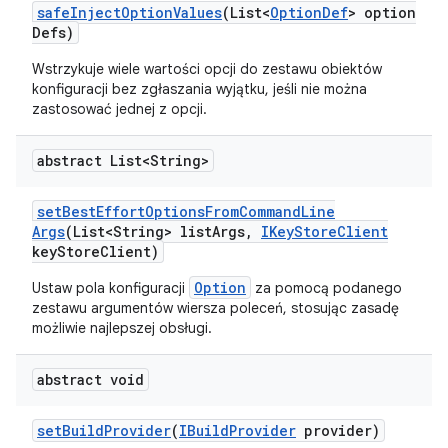
safe
Inject
Option
Values
(List<
Option
Def
> option
Defs)
Wstrzykuje wiele wartości opcji do zestawu obiektów
konfiguracji bez zgłaszania wyjątku, jeśli nie można
zastosować jednej z opcji.
abstract List<String>
set
Best
Effort
Options
From
Command
Line
Args
(List<String> list
Args
,
IKey
Store
Client
key
Store
Client)
Option
Ustaw pola konfiguracji
za pomocą podanego
zestawu argumentów wiersza poleceń, stosując zasadę
możliwie najlepszej obsługi.
abstract void
set
Build
Provider
(
IBuild
Provider
provider)