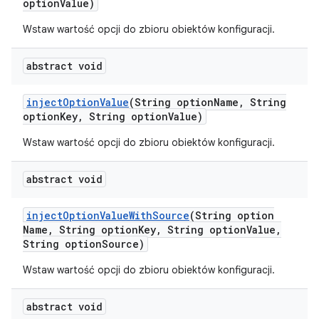
option
Value)
Wstaw wartość opcji do zbioru obiektów konfiguracji.
abstract void
inject
Option
Value
(String option
Name
,
String
option
Key
,
String option
Value)
Wstaw wartość opcji do zbioru obiektów konfiguracji.
abstract void
inject
Option
Value
With
Source
(String option
Name
,
String option
Key
,
String option
Value
,
String option
Source)
Wstaw wartość opcji do zbioru obiektów konfiguracji.
abstract void