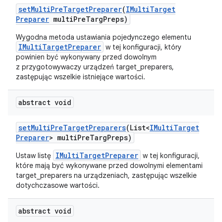
set
Multi
Pre
Target
Preparer
(
IMulti
Target
Preparer
multi
Pre
Targ
Preps)
Wygodna metoda ustawiania pojedynczego elementu
IMultiTargetPreparer
w tej konfiguracji, który
powinien być wykonywany przed dowolnym
z przygotowywaczy urządzeń target_preparers,
zastępując wszelkie istniejące wartości.
abstract void
set
Multi
Pre
Target
Preparers
(List<
IMulti
Target
Preparer
> multi
Pre
Targ
Preps)
IMultiTargetPreparer
Ustaw listę
w tej konfiguracji,
które mają być wykonywane przed dowolnymi elementami
target_preparers na urządzeniach, zastępując wszelkie
dotychczasowe wartości.
abstract void