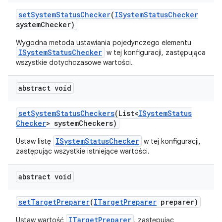
set
System
Status
Checker
(
ISystem
Status
Checker
system
Checker)
Wygodna metoda ustawiania pojedynczego elementu
ISystemStatusChecker
w tej konfiguracji, zastępująca
wszystkie dotychczasowe wartości.
abstract void
set
System
Status
Checkers
(List<
ISystem
Status
Checker
> system
Checkers)
ISystemStatusChecker
Ustaw listę
w tej konfiguracji,
zastępując wszystkie istniejące wartości.
abstract void
set
Target
Preparer
(
ITarget
Preparer
preparer)
ITargetPreparer
Ustaw wartość
, zastępując