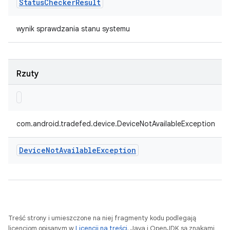
Status
Checker
Result
wynik sprawdzania stanu systemu
Rzuty
com.android.tradefed.device.DeviceNotAvailableException
Device
Not
Available
Exception
Treść strony i umieszczone na niej fragmenty kodu podlegają
licencjom opisanym w
Licencji na treści
. Java i OpenJDK są znakami