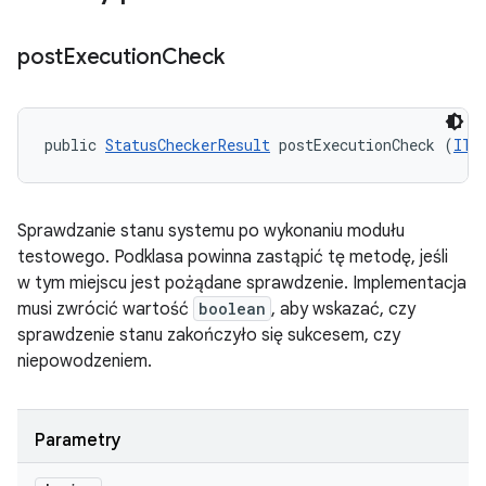
post
Execution
Check
public 
StatusCheckerResult
 postExecutionCheck (
ITe
Sprawdzanie stanu systemu po wykonaniu modułu
testowego. Podklasa powinna zastąpić tę metodę, jeśli
w tym miejscu jest pożądane sprawdzenie. Implementacja
musi zwrócić wartość
boolean
, aby wskazać, czy
sprawdzenie stanu zakończyło się sukcesem, czy
niepowodzeniem.
Parametry