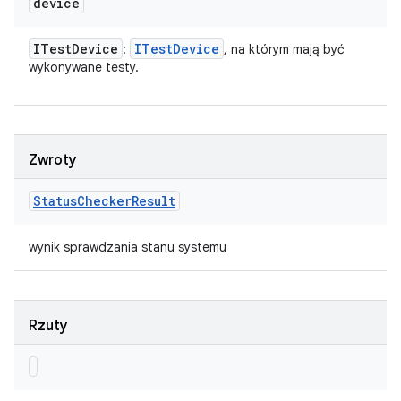
device
ITest
Device
ITest
Device
:
, na którym mają być
wykonywane testy.
Zwroty
Status
Checker
Result
wynik sprawdzania stanu systemu
Rzuty