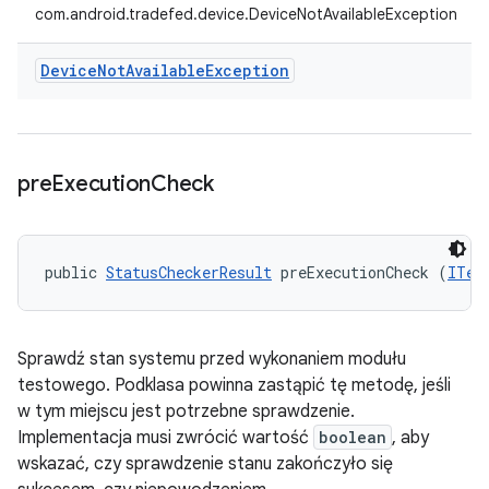
com.android.tradefed.device.DeviceNotAvailableException
Device
Not
Available
Exception
pre
Execution
Check
public 
StatusCheckerResult
 preExecutionCheck (
ITes
Sprawdź stan systemu przed wykonaniem modułu
testowego. Podklasa powinna zastąpić tę metodę, jeśli
w tym miejscu jest potrzebne sprawdzenie.
Implementacja musi zwrócić wartość
boolean
, aby
wskazać, czy sprawdzenie stanu zakończyło się