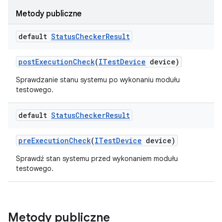
Metody publiczne
default
Status
Checker
Result
post
Execution
Check
(
ITest
Device
device)
Sprawdzanie stanu systemu po wykonaniu modułu
testowego.
default
Status
Checker
Result
pre
Execution
Check
(
ITest
Device
device)
Sprawdź stan systemu przed wykonaniem modułu
testowego.
Metody publiczne