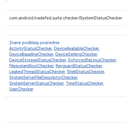
com.android.tradefed.suite.checker.ISystemStatusChecker
Znane podklasy pośrednie
ActivityStatusChecker
,
DeviceAvailableChecker
,
DeviceBaselineChecker
,
DeviceSettingChecker
,
DeviceStorageStatusChecker
,
EnforcedSeLinuxChecker
,
FilesystemRootChecker
,
KeyguardStatusChecker
,
LeakedThreadStatusChecker
,
ShellStatusChecker
,
SystemServerFileDescriptorChecker
,
SystemServerStatusChecker
,
TimeStatusChecker
,
UserChecker