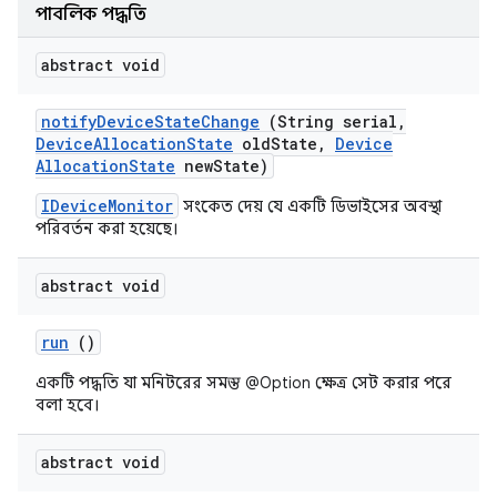
পাবলিক পদ্ধতি
abstract void
notify
Device
State
Change
(String serial
,
Device
Allocation
State
old
State
,
Device
Allocation
State
new
State)
IDeviceMonitor
সংকেত দেয় যে একটি ডিভাইসের অবস্থা
পরিবর্তন করা হয়েছে।
abstract void
run
()
একটি পদ্ধতি যা মনিটরের সমস্ত @Option ক্ষেত্র সেট করার পরে
বলা হবে।
abstract void