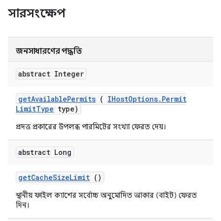
সারসংক্ষেপ
জনসাধারণের পদ্ধতি
abstract Integer
get
Available
Permits
(
IHost
Options
.
Permit
Limit
Type
type)
প্রদত্ত প্রকারের উপলব্ধ পারমিটের সংখ্যা ফেরত দেয়।
abstract Long
get
Cache
Size
Limit
()
স্থানীয় ফাইল ক্যাশের সর্বোচ্চ অনুমোদিত আকার (বাইট) ফেরত
দিন।