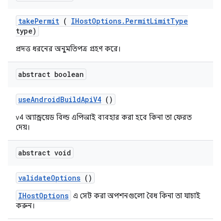
take
Permit
(
IHost
Options
.
Permit
Limit
Type
type)
প্রদত্ত ধরনের অনুমতিপত্র গ্রহণ করে।
abstract boolean
use
Android
Build
Api
V4
()
v4 অ্যান্ড্রয়েড বিল্ড এপিআই ব্যবহার করা হবে কিনা তা ফেরত
দেয়।
abstract void
validate
Options
()
IHostOptions
এ সেট করা অপশনগুলো বৈধ কিনা তা যাচাই
করুন।