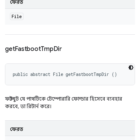
ফেরত
File
get
Fastboot
Tmp
Dir
public abstract File getFastbootTmpDir ()
ফাস্টবুট যে পাথটিকে টেম্পোরারি ফোল্ডার হিসেবে ব্যবহার
করবে, তা রিটার্ন করে।
ফেরত