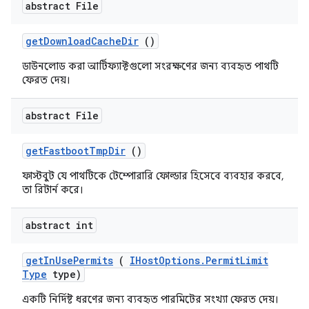
abstract File
get
Download
Cache
Dir
()
ডাউনলোড করা আর্টিফ্যাক্টগুলো সংরক্ষণের জন্য ব্যবহৃত পাথটি
ফেরত দেয়।
abstract File
get
Fastboot
Tmp
Dir
()
ফাস্টবুট যে পাথটিকে টেম্পোরারি ফোল্ডার হিসেবে ব্যবহার করবে,
তা রিটার্ন করে।
abstract int
get
In
Use
Permits
(
IHost
Options
.
Permit
Limit
Type
type)
একটি নির্দিষ্ট ধরণের জন্য ব্যবহৃত পারমিটের সংখ্যা ফেরত দেয়।