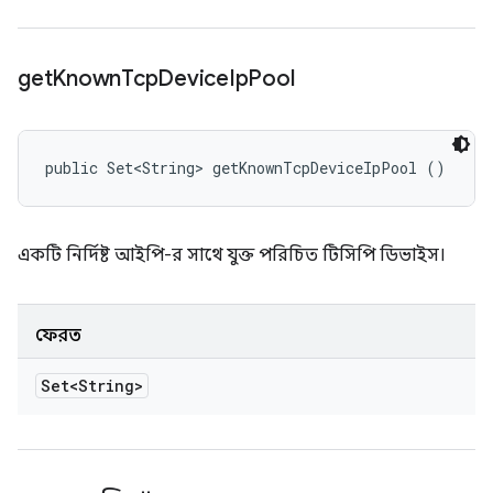
get
Known
Tcp
Device
Ip
Pool
public Set<String> getKnownTcpDeviceIpPool ()
একটি নির্দিষ্ট আইপি-র সাথে যুক্ত পরিচিত টিসিপি ডিভাইস।
ফেরত
Set<String>