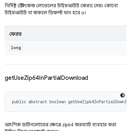
নির্দিষ্ট টেস্ট ফেজ লেভেলের টাইমআউট ফেরত দেয়। কোনো
টাইমআউট না থাকলে ডিফল্ট মান হবে ০।
ফেরত
long
get
Use
Zip64In
Partial
Download
public abstract boolean getUseZip64InPartialDownlo
আংশিক ডাউনলোডের ক্ষেত্রে zip64 ফরম্যাট ব্যবহার করা