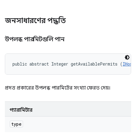
জনসাধারণের পদ্ধতি
উপলব্ধ পারমিটগুলি পান
public abstract Integer getAvailablePermits (
IHost
প্রদত্ত প্রকারের উপলব্ধ পারমিটের সংখ্যা ফেরত দেয়।
প্যারামিটার
type