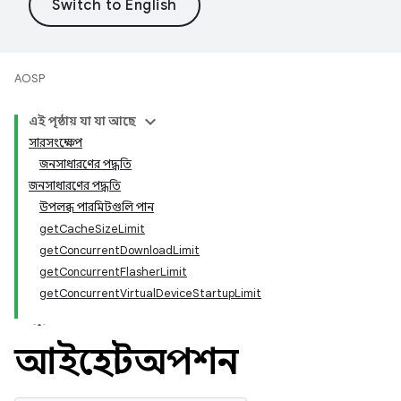
AOSP
এই পৃষ্ঠায় যা যা আছে
সারসংক্ষেপ
জনসাধারণের পদ্ধতি
জনসাধারণের পদ্ধতি
উপলব্ধ পারমিটগুলি পান
getCacheSizeLimit
getConcurrentDownloadLimit
getConcurrentFlasherLimit
getConcurrentVirtualDeviceStartupLimit
আইহোস্টঅপশন