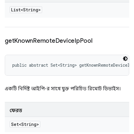
List<String>
get
Known
Remote
Device
Ip
Pool
public abstract Set<String> getKnownRemoteDeviceIp
একটি নির্দিষ্ট আইপি-র সাথে যুক্ত পরিচিত রিমোট ডিভাইস।
ফেরত
Set<String>