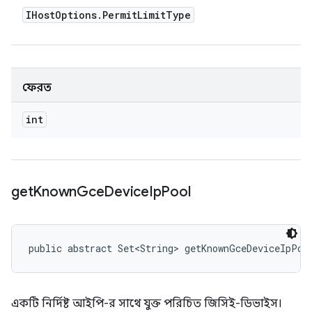
IHost
Options
.
Permit
Limit
Type
ফেরত
int
get
Known
Gce
Device
Ip
Pool
public abstract Set<String> getKnownGceDeviceIpPoo
একটি নির্দিষ্ট আইপি-র সাথে যুক্ত পরিচিত জিসিই-ডিভাইস।