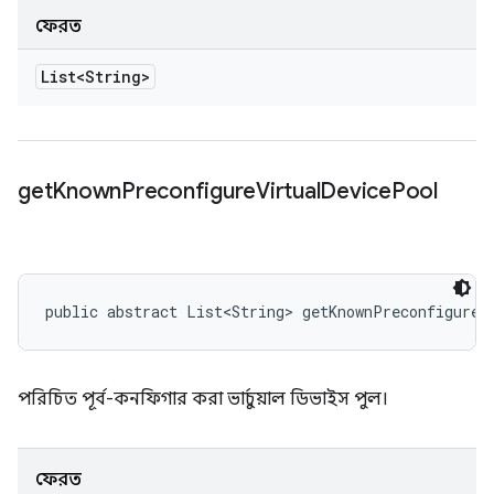
ফেরত
List<String>
get
Known
Preconfigure
Virtual
Device
Pool
public abstract List<String> getKnownPreconfigureV
পরিচিত পূর্ব-কনফিগার করা ভার্চুয়াল ডিভাইস পুল।
ফেরত