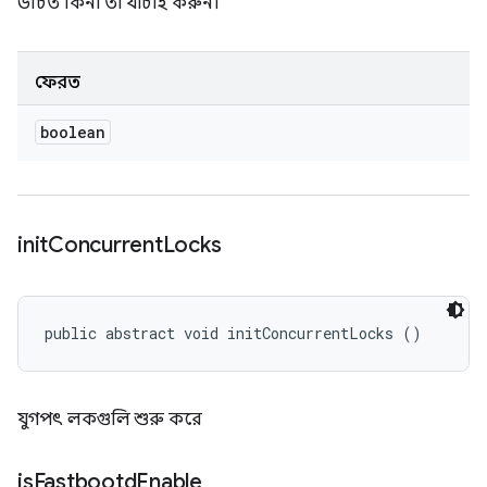
উচিত কিনা তা যাচাই করুন।
ফেরত
boolean
init
Concurrent
Locks
public abstract void initConcurrentLocks ()
যুগপৎ লকগুলি শুরু করে
is
Fastbootd
Enable