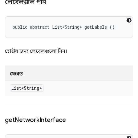
লেবেলগুলি পান
public abstract List<String> getLabels ()
হোস্টের জন্য লেবেলগুলো নিন।
ফেরত
List<String>
get
Network
Interface