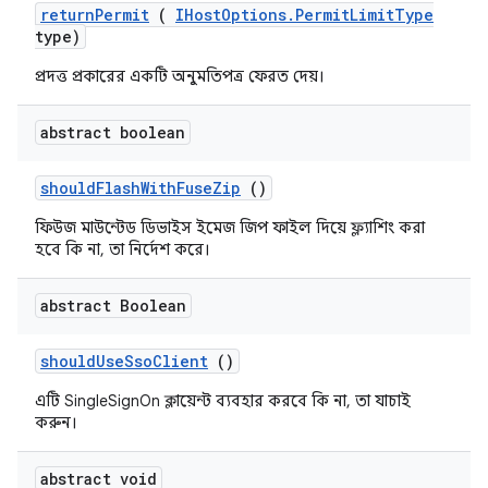
return
Permit
(
IHost
Options
.
Permit
Limit
Type
type)
প্রদত্ত প্রকারের একটি অনুমতিপত্র ফেরত দেয়।
abstract boolean
should
Flash
With
Fuse
Zip
()
ফিউজ মাউন্টেড ডিভাইস ইমেজ জিপ ফাইল দিয়ে ফ্ল্যাশিং করা
হবে কি না, তা নির্দেশ করে।
abstract Boolean
should
Use
Sso
Client
()
এটি SingleSignOn ক্লায়েন্ট ব্যবহার করবে কি না, তা যাচাই
করুন।
abstract void