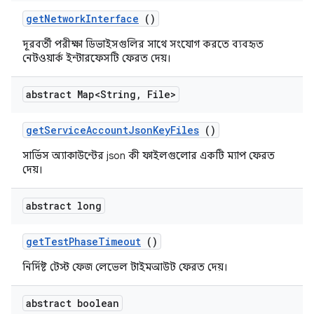
get
Network
Interface
()
দূরবর্তী পরীক্ষা ডিভাইসগুলির সাথে সংযোগ করতে ব্যবহৃত
নেটওয়ার্ক ইন্টারফেসটি ফেরত দেয়।
abstract Map<String
,
File>
get
Service
Account
Json
Key
Files
()
সার্ভিস অ্যাকাউন্টের json কী ফাইলগুলোর একটি ম্যাপ ফেরত
দেয়।
abstract long
get
Test
Phase
Timeout
()
নির্দিষ্ট টেস্ট ফেজ লেভেল টাইমআউট ফেরত দেয়।
abstract boolean