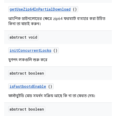
get
Use
Zip64In
Partial
Download
()
আংশিক ডাউনলোডের ক্ষেত্রে zip64 ফরম্যাট ব্যবহার করা উচিত
কিনা তা যাচাই করুন।
abstract void
init
Concurrent
Locks
()
যুগপৎ লকগুলি শুরু করে
abstract boolean
is
Fastbootd
Enable
()
ফাস্টবুটডি মোড সমর্থন সক্রিয় আছে কি না তা ফেরত দেয়।
abstract boolean