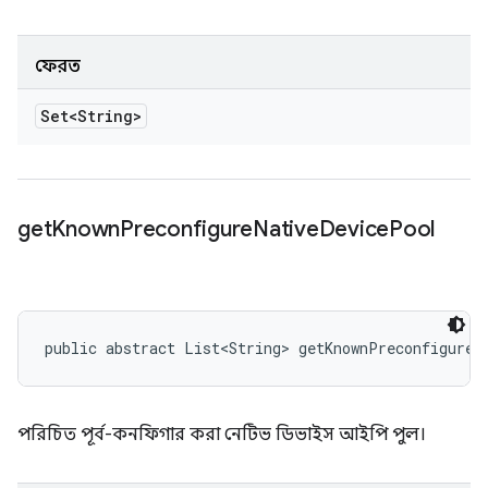
ফেরত
Set<String>
get
Known
Preconfigure
Native
Device
Pool
public abstract List<String> getKnownPreconfigureN
পরিচিত পূর্ব-কনফিগার করা নেটিভ ডিভাইস আইপি পুল।