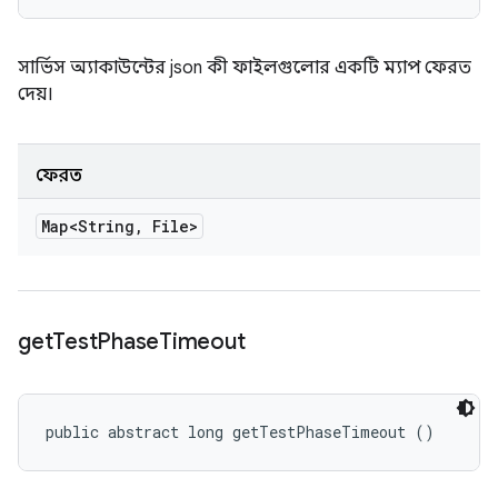
সার্ভিস অ্যাকাউন্টের json কী ফাইলগুলোর একটি ম্যাপ ফেরত
দেয়।
ফেরত
Map<String
,
File>
get
Test
Phase
Timeout
public abstract long getTestPhaseTimeout ()