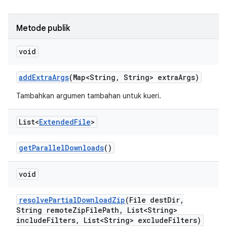
Metode publik
void
add
Extra
Args
(Map<String
,
String> extra
Args)
Tambahkan argumen tambahan untuk kueri.
List<
Extended
File
>
get
Parallel
Downloads
()
void
resolve
Partial
Download
Zip
(File dest
Dir
,
String remote
Zip
File
Path
,
List<String>
include
Filters
,
List<String> exclude
Filters)