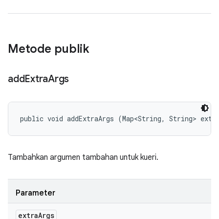
Metode publik
add
Extra
Args
public void addExtraArgs (Map<String, String> extr
Tambahkan argumen tambahan untuk kueri.
Parameter
extra
Args