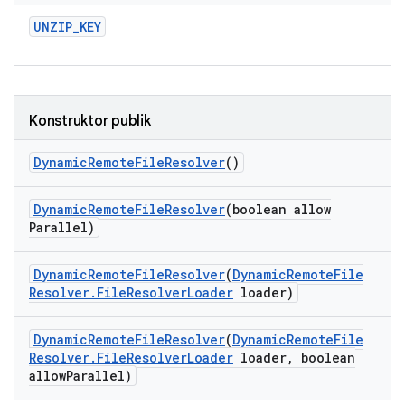
UNZIP
_
KEY
Konstruktor publik
Dynamic
Remote
File
Resolver
()
Dynamic
Remote
File
Resolver
(boolean allow
Parallel)
Dynamic
Remote
File
Resolver
(
Dynamic
Remote
File
Resolver
.
File
Resolver
Loader
loader)
Dynamic
Remote
File
Resolver
(
Dynamic
Remote
File
Resolver
.
File
Resolver
Loader
loader
,
boolean
allow
Parallel)