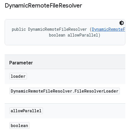
Dynamic
Remote
File
Resolver
public DynamicRemoteFileResolver (
DynamicRemoteFil
                boolean allowParallel)
Parameter
loader
Dynamic
Remote
File
Resolver
.
File
Resolver
Loader
allow
Parallel
boolean