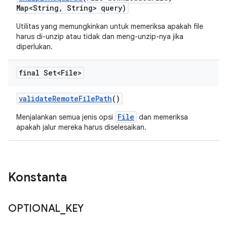
Map<String
,
String> query)
Utilitas yang memungkinkan untuk memeriksa apakah file
harus di-unzip atau tidak dan meng-unzip-nya jika
diperlukan.
final Set<File>
validate
Remote
File
Path
()
File
Menjalankan semua jenis opsi
dan memeriksa
apakah jalur mereka harus diselesaikan.
Konstanta
OPTIONAL
_
KEY