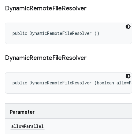
Dynamic
Remote
File
Resolver
public DynamicRemoteFileResolver ()
Dynamic
Remote
File
Resolver
public DynamicRemoteFileResolver (boolean allowPar
Parameter
allow
Parallel