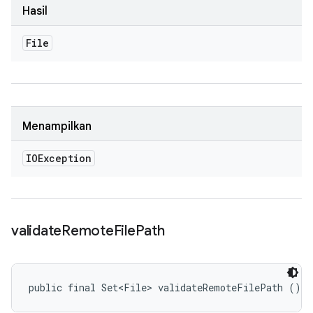
Hasil
File
Menampilkan
IOException
validate
Remote
File
Path
public final Set<File> validateRemoteFilePath ()