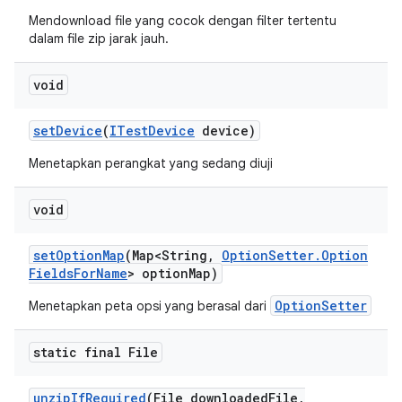
Mendownload file yang cocok dengan filter tertentu
dalam file zip jarak jauh.
void
set
Device
(
ITest
Device
device)
Menetapkan perangkat yang sedang diuji
void
set
Option
Map
(Map<String
,
Option
Setter
.
Option
Fields
For
Name
> option
Map)
OptionSetter
Menetapkan peta opsi yang berasal dari
static final File
unzip
If
Required
(File downloaded
File
,