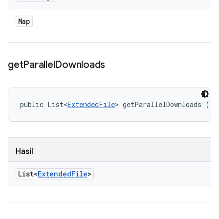
Map
get
Parallel
Downloads
public List<
ExtendedFile
> getParallelDownloads ()
Hasil
List<
Extended
File
>