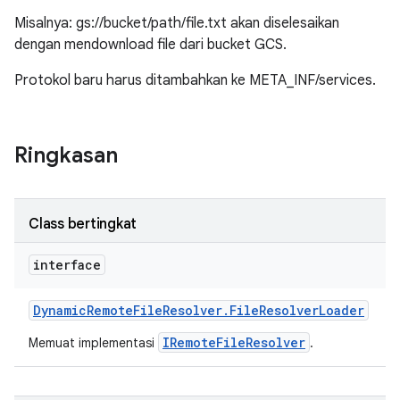
Misalnya: gs://bucket/path/file.txt akan diselesaikan
dengan mendownload file dari bucket GCS.
Protokol baru harus ditambahkan ke META_INF/services.
Ringkasan
Class bertingkat
interface
Dynamic
Remote
File
Resolver
.
File
Resolver
Loader
IRemoteFileResolver
Memuat implementasi
.