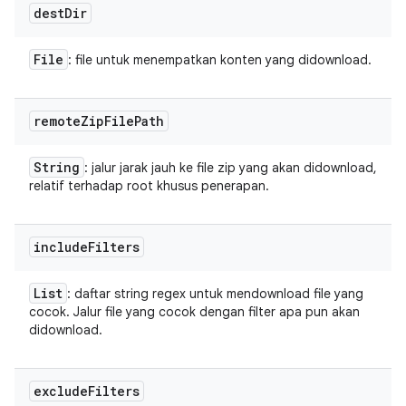
dest
Dir
File
: file untuk menempatkan konten yang didownload.
remote
Zip
File
Path
String
: jalur jarak jauh ke file zip yang akan didownload,
relatif terhadap root khusus penerapan.
include
Filters
List
: daftar string regex untuk mendownload file yang
cocok. Jalur file yang cocok dengan filter apa pun akan
didownload.
exclude
Filters