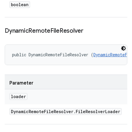
boolean
Dynamic
Remote
File
Resolver
public DynamicRemoteFileResolver (
DynamicRemoteFil
Parameter
loader
Dynamic
Remote
File
Resolver
.
File
Resolver
Loader