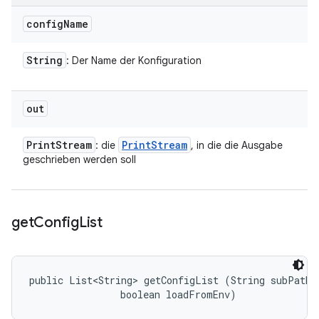
config
Name
String
: Der Name der Konfiguration
out
Print
Stream
Print
Stream
: die
, in die die Ausgabe
geschrieben werden soll
get
Config
List
public List<String> getConfigList (String subPath, 
                boolean loadFromEnv)