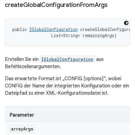
create
Global
Configuration
From
Args
public 
IGlobalConfiguration
 createGlobalConfigurat
                List<String> remainingArgs)
Erstellen Sie ein
IGlobalConfiguration
aus
Befehlszeilenargumenten.
Das erwartete Format ist „CONFIG [options]“, wobei
CONFIG der Name der integrierten Konfiguration oder ein
Dateipfad zu einer XML-Konfigurationsdatei ist.
Parameter
array
Args