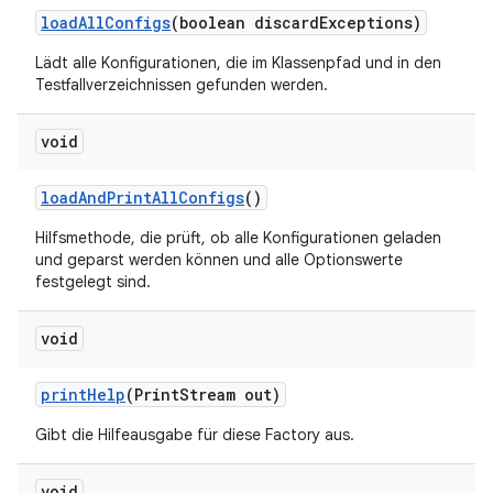
load
All
Configs
(boolean discard
Exceptions)
Lädt alle Konfigurationen, die im Klassenpfad und in den
Testfallverzeichnissen gefunden werden.
void
load
And
Print
All
Configs
()
Hilfsmethode, die prüft, ob alle Konfigurationen geladen
und geparst werden können und alle Optionswerte
festgelegt sind.
void
print
Help
(Print
Stream out)
Gibt die Hilfeausgabe für diese Factory aus.
void