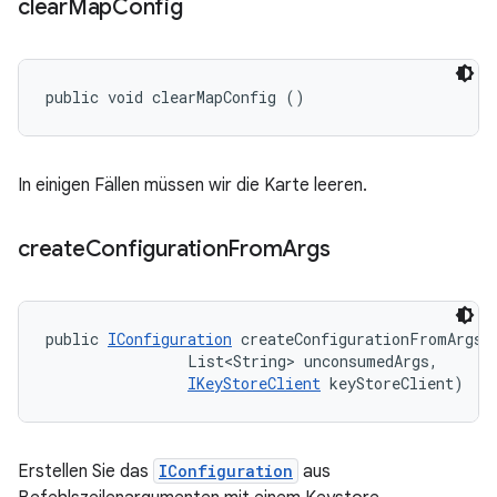
clear
Map
Config
public void clearMapConfig ()
In einigen Fällen müssen wir die Karte leeren.
create
Configuration
From
Args
public 
IConfiguration
 createConfigurationFromArgs (
                List<String> unconsumedArgs, 

IKeyStoreClient
 keyStoreClient)
Erstellen Sie das
IConfiguration
aus