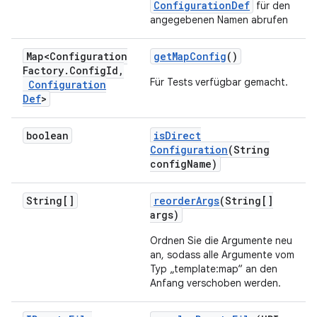
ConfigurationDef
für den
angegebenen Namen abrufen
Map<Configuration
get
Map
Config
()
Factory
.
Config
Id
,
Für Tests verfügbar gemacht.
Configuration
Def
>
boolean
is
Direct
Configuration
(String
config
Name)
String[]
reorder
Args
(String[]
args)
Ordnen Sie die Argumente neu
an, sodass alle Argumente vom
Typ „template:map“ an den
Anfang verschoben werden.