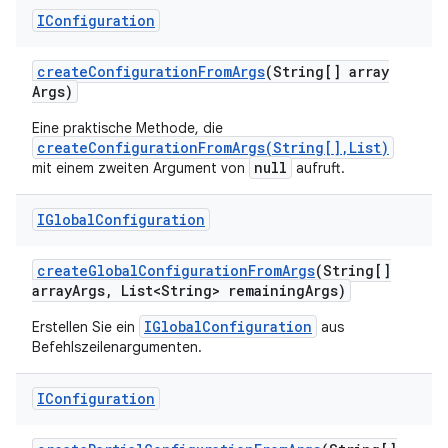
IConfiguration
create
Configuration
From
Args
(String[] array
Args)
Eine praktische Methode, die
createConfigurationFromArgs(String[],List)
null
mit einem zweiten Argument von
aufruft.
IGlobal
Configuration
create
Global
Configuration
From
Args
(String[]
array
Args
,
List<String> remaining
Args)
IGlobalConfiguration
Erstellen Sie ein
aus
Befehlszeilenargumenten.
IConfiguration