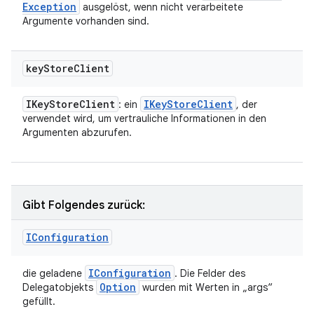
Exception
ausgelöst, wenn nicht verarbeitete
Argumente vorhanden sind.
key
Store
Client
IKey
Store
Client
IKey
Store
Client
: ein
, der
verwendet wird, um vertrauliche Informationen in den
Argumenten abzurufen.
Gibt Folgendes zurück:
IConfiguration
IConfiguration
die geladene
. Die Felder des
Option
Delegatobjekts
wurden mit Werten in „args“
gefüllt.