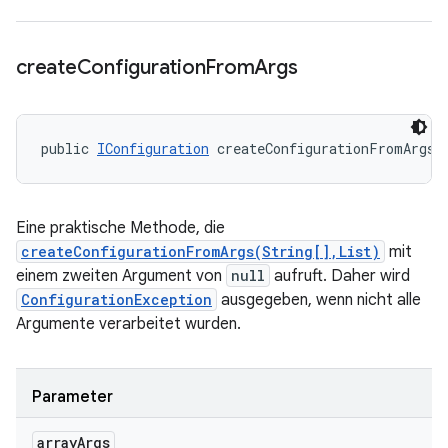
create
Configuration
From
Args
public 
IConfiguration
 createConfigurationFromArgs 
Eine praktische Methode, die
createConfigurationFromArgs(String[],List)
mit
einem zweiten Argument von
null
aufruft. Daher wird
ConfigurationException
ausgegeben, wenn nicht alle
Argumente verarbeitet wurden.
Parameter
array
Args