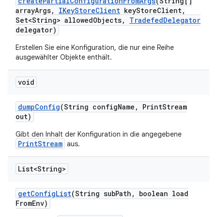
create
Partial
Configuration
From
Args
(String[]
array
Args
,
IKey
Store
Client
key
Store
Client
,
Set<String> allowed
Objects
,
Tradefed
Delegator
delegator)
Erstellen Sie eine Konfiguration, die nur eine Reihe
ausgewählter Objekte enthält.
void
dump
Config
(String config
Name
,
Print
Stream
out)
Gibt den Inhalt der Konfiguration in die angegebene
PrintStream
aus.
List<String>
get
Config
List
(String sub
Path
,
boolean load
From
Env)