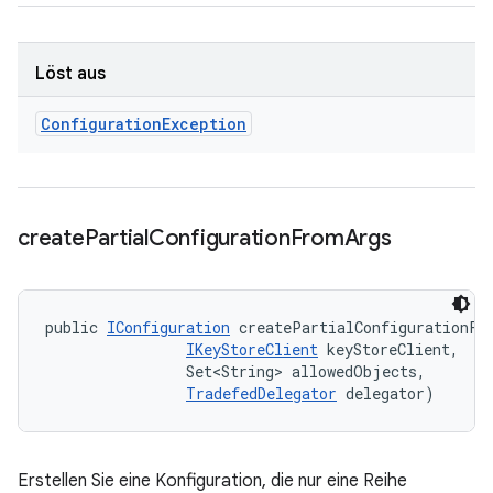
Löst aus
Configuration
Exception
create
Partial
Configuration
From
Args
public 
IConfiguration
 createPartialConfigurationFro
IKeyStoreClient
 keyStoreClient, 

                Set<String> allowedObjects, 

TradefedDelegator
 delegator)
Erstellen Sie eine Konfiguration, die nur eine Reihe