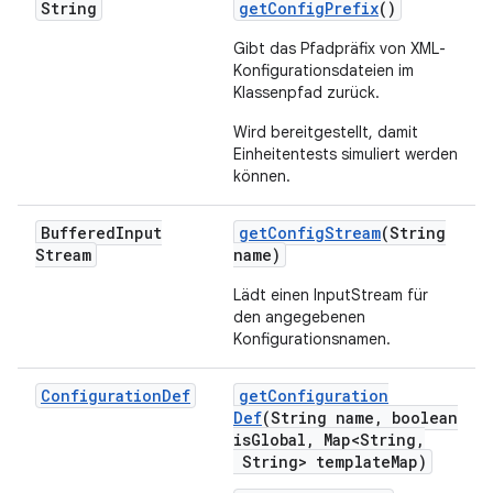
String
get
Config
Prefix
()
Gibt das Pfadpräfix von XML-
Konfigurationsdateien im
Klassenpfad zurück.
Wird bereitgestellt, damit
Einheitentests simuliert werden
können.
Buffered
Input
get
Config
Stream
(String
Stream
name)
Lädt einen InputStream für
den angegebenen
Konfigurationsnamen.
Configuration
Def
get
Configuration
Def
(String name
,
boolean
is
Global
,
Map<String
,
String> template
Map)