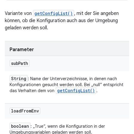
Variante von
getConfigList()
, mit der Sie angeben
können, ob die Konfiguration auch aus der Umgebung
geladen werden soll.
Parameter
sub
Path
String
: Name der Unterverzeichnisse, in denen nach
Konfigurationen gesucht werden soll. Bei „null“ entspricht
get
Config
List(
)
das Verhalten dem von
.
load
From
Env
boolean
: „True“, wenn die Konfiguration in der
Umgebungsvariablen geladen werden soll.