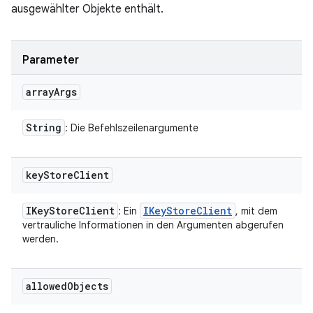
ausgewählter Objekte enthält.
Parameter
array
Args
String
: Die Befehlszeilenargumente
key
Store
Client
IKey
Store
Client
IKey
Store
Client
: Ein
, mit dem
vertrauliche Informationen in den Argumenten abgerufen
werden.
allowed
Objects