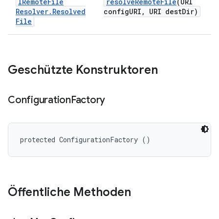
IRemote
File
resolve
Remote
File
(URI
Resolver
.
Resolved
config
URI
,
URI dest
Dir)
File
Geschützte Konstruktoren
Configuration
Factory
protected ConfigurationFactory ()
Öffentliche Methoden