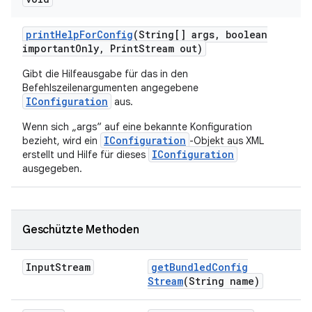
print
Help
For
Config
(String[] args
,
boolean
important
Only
,
Print
Stream out)
Gibt die Hilfeausgabe für das in den
Befehlszeilenargumenten angegebene
IConfiguration
aus.
Wenn sich „args“ auf eine bekannte Konfiguration
IConfiguration
bezieht, wird ein
-Objekt aus XML
IConfiguration
erstellt und Hilfe für dieses
ausgegeben.
Geschützte Methoden
Input
Stream
get
Bundled
Config
Stream
(String name)