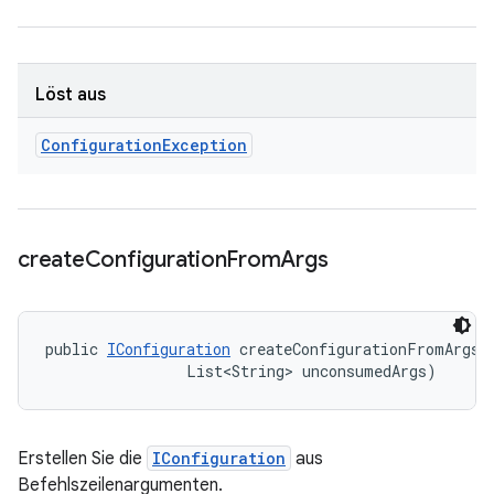
Löst aus
Configuration
Exception
create
Configuration
From
Args
public 
IConfiguration
 createConfigurationFromArgs (
                List<String> unconsumedArgs)
Erstellen Sie die
IConfiguration
aus
Befehlszeilenargumenten.