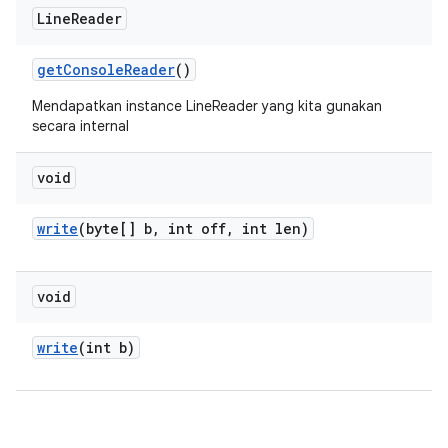
Line
Reader
get
Console
Reader
()
Mendapatkan instance LineReader yang kita gunakan
secara internal
void
write
(byte[] b
,
int off
,
int len)
void
write
(int b)