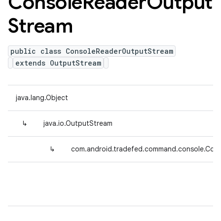
Console
Reader
Output
Stream
public class ConsoleReaderOutputStream
extends OutputStream
java.lang.Object
↳
java.io.OutputStream
↳
com.android.tradefed.command.console.Con