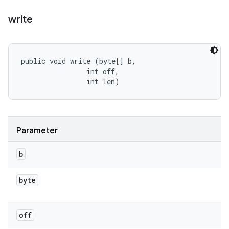
write
public void write (byte[] b, 

                int off, 

                int len)
Parameter
b
byte
off