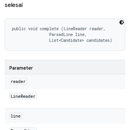
selesai
public void complete (LineReader reader, 

                ParsedLine line, 

                List<Candidate> candidates)
Parameter
reader
Line
Reader
line