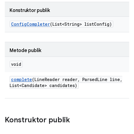
Konstruktor publik
Config
Completer
(List<String> list
Config)
Metode publik
void
complete
(Line
Reader reader
,
Parsed
Line line
,
List<Candidate> candidates)
Konstruktor publik