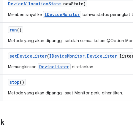
Device
Allocation
State
new
State)
IDeviceMonitor
Memberi sinyal ke
bahwa status perangkat t
run
()
Metode yang akan dipanggil setelah semua kolom @Option Moni
set
Device
Lister
(
IDevice
Monitor
.
Device
Lister
liste
DeviceLister
Memungkinkan
ditetapkan.
stop
()
Metode yang akan dipanggil saat Monitor perlu dihentikan.
ik