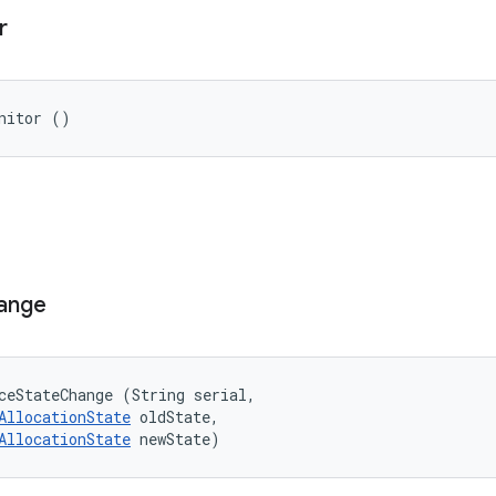
r
nitor ()
ange
ceStateChange (String serial, 

AllocationState
 oldState, 

AllocationState
 newState)