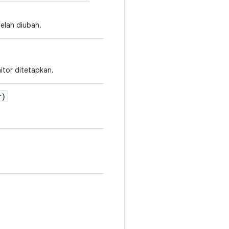
elah diubah.
tor ditetapkan.
r)