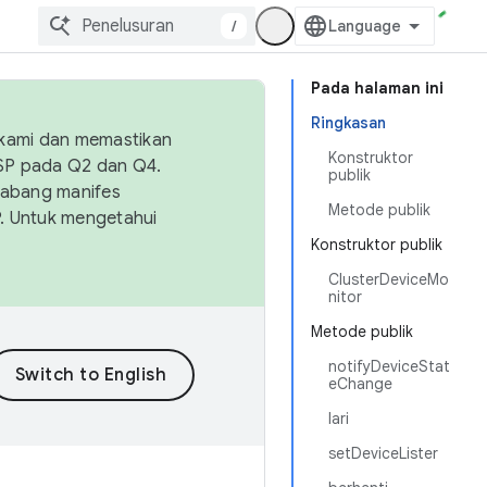
/
Pada halaman ini
Ringkasan
 kami dan memastikan
Konstruktor
OSP pada Q2 dan Q4.
publik
Cabang manifes
Metode publik
SP. Untuk mengetahui
Konstruktor publik
ClusterDeviceMo
nitor
Metode publik
notifyDeviceStat
eChange
lari
setDeviceLister