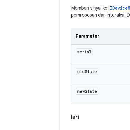
Memberi sinyal ke
IDevice
pemrosesan dan interaksi ID
Parameter
serial
old
State
new
State
lari