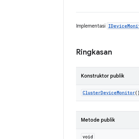
Implementasi
IDeviceMoni
Ringkasan
Konstruktor publik
Cluster
Device
Monitor
(
Metode publik
void