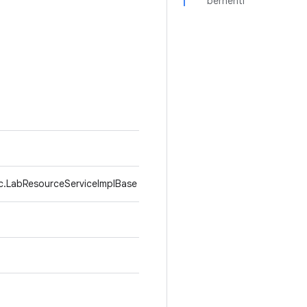
berhenti
c.LabResourceServiceImplBase