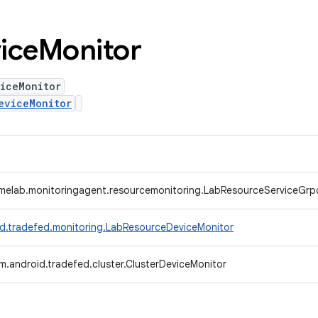
ice
Monitor
iceMonitor
eviceMonitor
melab.monitoringagent.resourcemonitoring.LabResourceServiceGrp
d.tradefed.monitoring.LabResourceDeviceMonitor
m.android.tradefed.cluster.ClusterDeviceMonitor