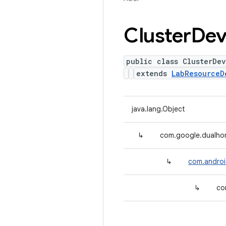
Cluster
Dev
public class ClusterDev
extends
LabResourceD
java.lang.Object
↳
com.google.dualho
↳
com.androi
↳
co