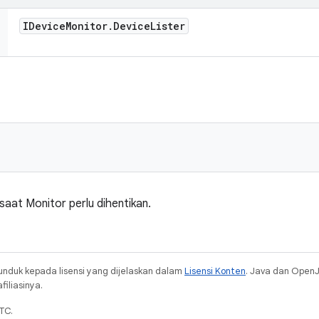
IDevice
Monitor
.
Device
Lister
saat Monitor perlu dihentikan.
unduk kepada lisensi yang dijelaskan dalam
Lisensi Konten
. Java dan Open
iliasinya.
TC.