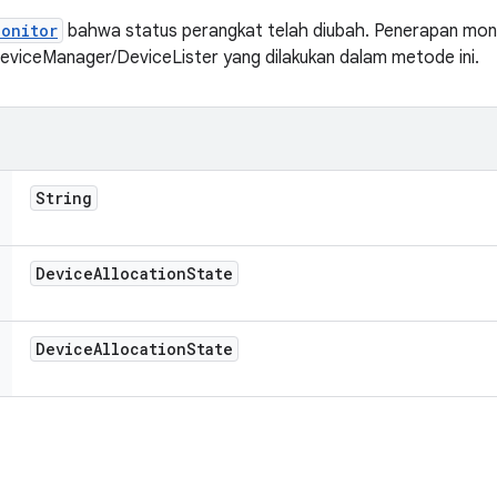
Monitor
bahwa status perangkat telah diubah. Penerapan mon
eviceManager/DeviceLister yang dilakukan dalam metode ini.
String
Device
Allocation
State
Device
Allocation
State