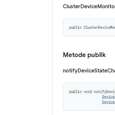
Cluster
Device
Monito
public ClusterDeviceMo
Metode publik
notify
Device
State
Ch
public void notifyDevi
Device
Device