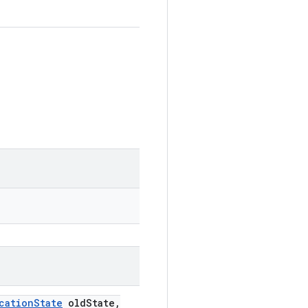
cation
State
old
State
,