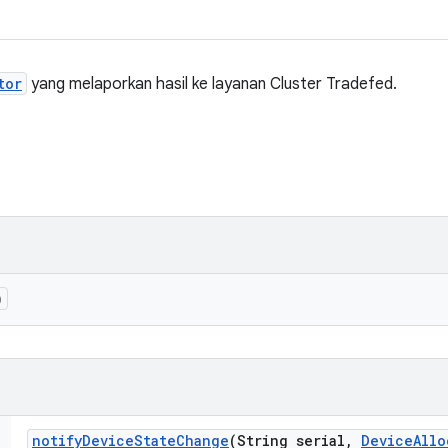
tor
yang melaporkan hasil ke layanan Cluster Tradefed.
)
notify
Device
State
Change
(String serial
,
Device
Allo