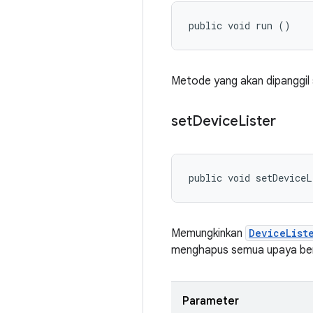
public void run ()
Metode yang akan dipanggil
set
Device
Lister
public void setDeviceL
Memungkinkan
DeviceList
menghapus semua upaya ber
Parameter