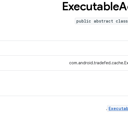
Executable
A
public abstract class
com.android.tradefed.cache.E
.
Executa