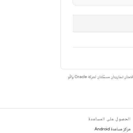
. إنّ Java وOpenJDK هما علامتان تجاريتان مسجَّلتان لشركة Oracle و/أو
الحصول على المساعدة
مركز مساعدة Android