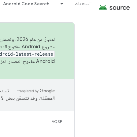
المستندات
Android Code Search
اعتبارًا من
مشروع Android مفتوح المصدر (AOSP) في الربعَين الثاني والرابع. لبناء مشروع Android مفتوح المصدر والمساهمة فيه، استخدِم
droid-latest-release
Android مفتوح المصدر. لمزيد من المعلومات، يُرجى الاطّلاع على
المفضّلة، وقد تتضمّن بعض الأ
AOSP