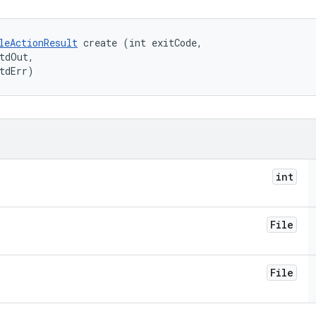
leActionResult
 create (int exitCode, 

tdOut, 

tdErr)
int
File
File