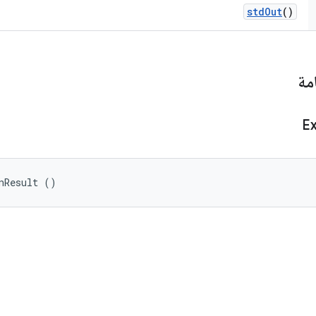
std
Out
()
مة
E
nResult ()