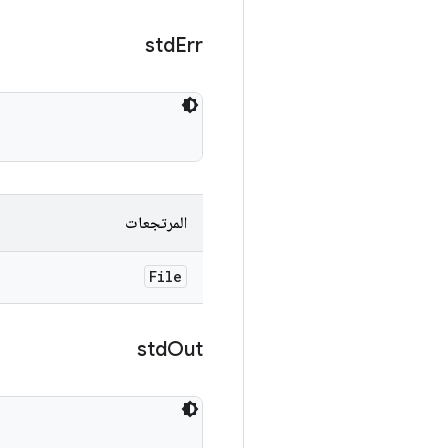
std
Err
المرتجعات
File
std
Out