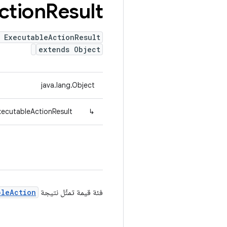
ction
Result
 ExecutableActionResult
extends Object
java.lang.Object
xecutableActionResult
↳
فئة قيمة تمثّل نتيجة
bleAction