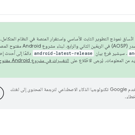
 عام 2026، ولضمان اتّساق نموذج التطوير الثابت الأساسي واستقرار المنصة في النظام المت
an
. سيشير فرع بيان
android-latest-release
دائمًا إلى أحدث إ
التغييرات في مشروع Android مفتوح المصدر
تستخدم Google تكنولوجيا الذكاء الاصطناعي لترجمة المحتوى إلى لغتك
خطاء.