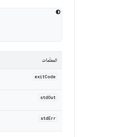
المعلَمات
exit
Code
std
Out
std
Err