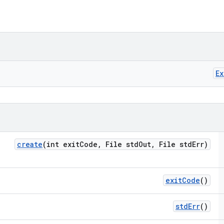
Ex
create
(int exit
Code
,
File std
Out
,
File std
Err)
exit
Code
()
std
Err
()