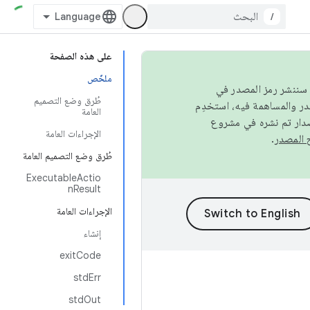
/
على هذه الصفحة
ملخّص
كامل، سننشر رمز المصدر في
طُرق وضع التصميم
العامة
صدار تم نشره في مشروع
الإجراءات العامة
.
طُرق وضع التصميم العامة
ExecutableActio
nResult
الإجراءات العامة
إنشاء
exitCode
stdErr
stdOut