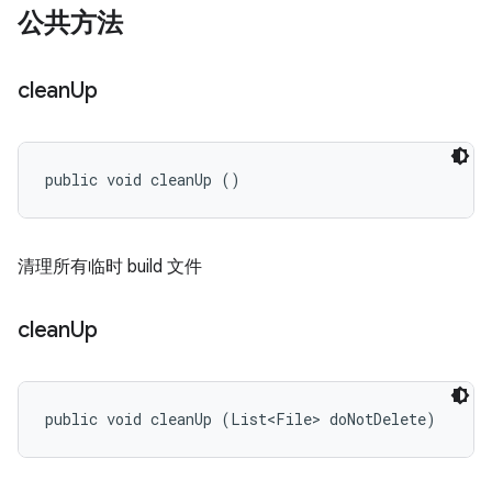
公共方法
clean
Up
public void cleanUp ()
清理所有临时 build 文件
clean
Up
public void cleanUp (List<File> doNotDelete)