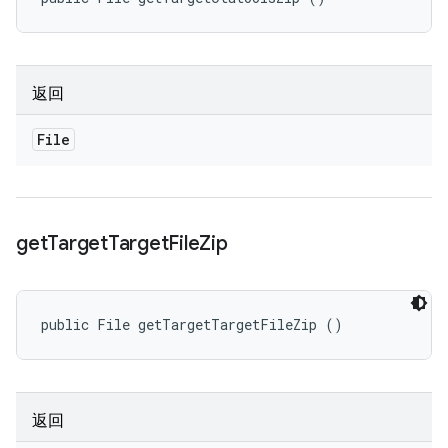
返回
File
get
Target
Target
File
Zip
public File getTargetTargetFileZip ()
返回