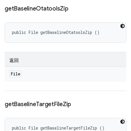
get
Baseline
Otatools
Zip
public File getBaselineOtatoolsZip ()
返回
File
get
Baseline
Target
File
Zip
public File getBaselineTargetFileZip ()