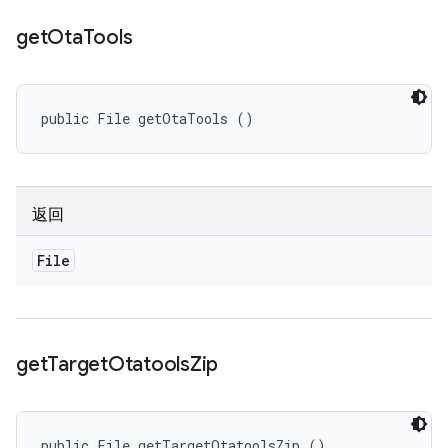
get
Ota
Tools
public File getOtaTools ()
返回
File
get
Target
Otatools
Zip
public File getTargetOtatoolsZip ()