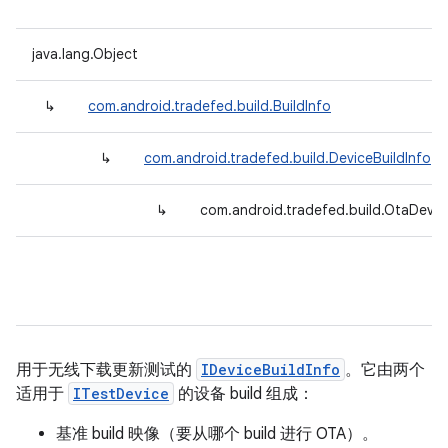
java.lang.Object
↳
com.android.tradefed.build.BuildInfo
↳
com.android.tradefed.build.DeviceBuildInfo
↳
com.android.tradefed.build.OtaDevic
用于无线下载更新测试的
IDeviceBuildInfo
。它由两个
适用于
ITestDevice
的设备 build 组成：
基准 build 映像（要从哪个 build 进行 OTA）。