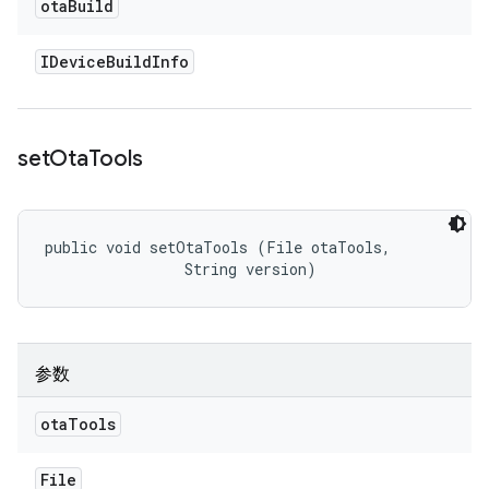
ota
Build
IDevice
Build
Info
set
Ota
Tools
public void setOtaTools (File otaTools, 

                String version)
参数
ota
Tools
File