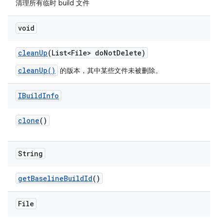
清理所有临时 build 文件
void
clean
Up
(List<File> do
Not
Delete)
cleanUp()
的版本，其中某些文件未被删除。
IBuild
Info
clone
()
String
get
Baseline
Build
Id
()
File