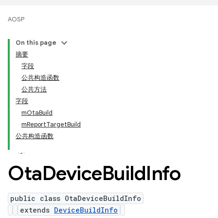
AOSP
On this page
摘要
字段
公共构造函数
公共方法
字段
mOtaBuild
mReportTargetBuild
公共构造函数
Ota
Device
Build
Info
public class OtaDeviceBuildInfo
extends
DeviceBuildInfo