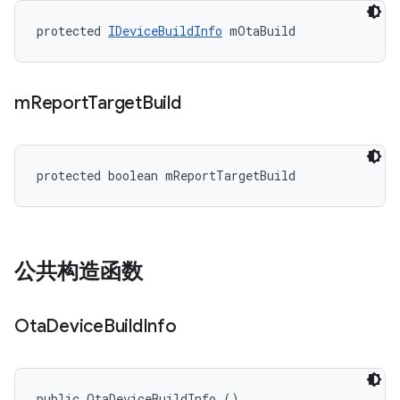
protected 
IDeviceBuildInfo
 mOtaBuild
m
Report
Target
Build
protected boolean mReportTargetBuild
公共构造函数
Ota
Device
Build
Info
public OtaDeviceBuildInfo ()