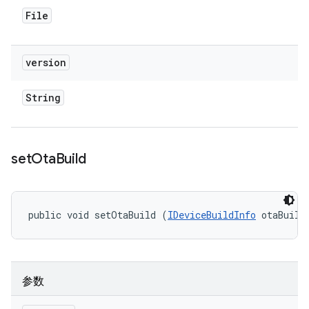
File
version
String
set
Ota
Build
public void setOtaBuild (
IDeviceBuildInfo
 otaBuild
参数