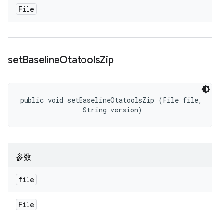
File
set
Baseline
Otatools
Zip
public void setBaselineOtatoolsZip (File file, 

                String version)
参数
file
File