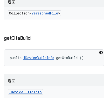
返回
Collection<
Versioned
File
>
get
Ota
Build
public 
IDeviceBuildInfo
 getOtaBuild ()
返回
IDevice
Build
Info