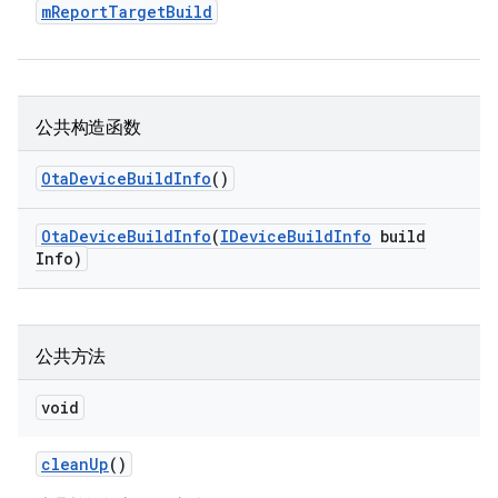
m
Report
Target
Build
公共构造函数
Ota
Device
Build
Info
()
Ota
Device
Build
Info
(
IDevice
Build
Info
build
Info)
公共方法
void
clean
Up
()