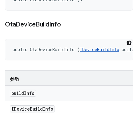
Ota
Device
Build
Info
public OtaDeviceBuildInfo (
IDeviceBuildInfo
 buildI
参数
build
Info
IDevice
Build
Info