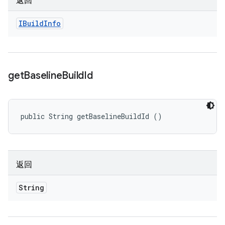
返回
IBuild
Info
get
Baseline
Build
Id
public String getBaselineBuildId ()
返回
String