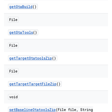
get
Ota
Build
()
File
get
Ota
Tools
()
File
get
Target
Otatools
Zip
()
File
get
Target
Target
File
Zip
()
void
set
Baseline
Otatools
Zip
(File file
,
String