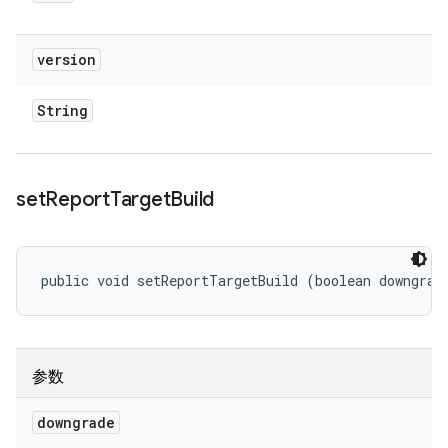
version
String
set
Report
Target
Build
public void setReportTargetBuild (boolean downgrad
参数
downgrade