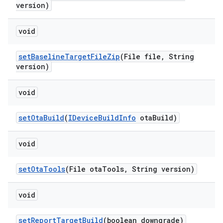
version)
void
set
Baseline
Target
File
Zip
(File file
,
String
version)
void
set
Ota
Build
(
IDevice
Build
Info
ota
Build)
void
set
Ota
Tools
(File ota
Tools
,
String version)
void
set
Report
Target
Build
(boolean downgrade)