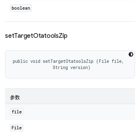
boolean
set
Target
Otatools
Zip
public void setTargetOtatoolsZip (File file, 

                String version)
参数
file
File