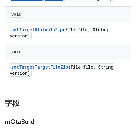
void
set
Target
Otatools
Zip
(File file
,
String
version)
void
set
Target
Target
File
Zip
(File file
,
String
version)
字段
m
Ota
Build