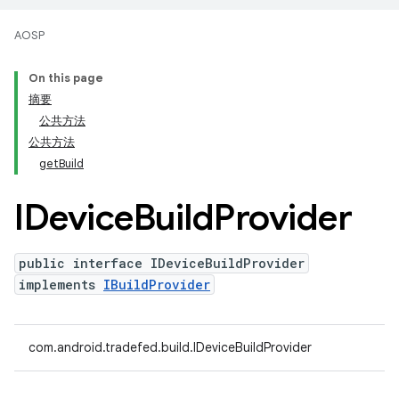
AOSP
On this page
摘要
公共方法
公共方法
getBuild
IDevice
Build
Provider
public interface IDeviceBuildProvider
implements
IBuildProvider
com.android.tradefed.build.IDeviceBuildProvider