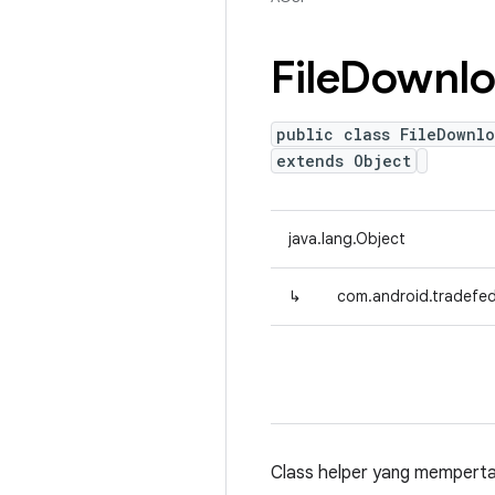
File
Downlo
public class FileDownl
extends Object
java.lang.Object
↳
com.android.tradefed
Class helper yang mempertah