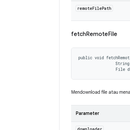
remote
File
Path
fetch
Remote
File
public void fetchRemo
                String
                File 
Mendownload file atau menau
Parameter
downloader