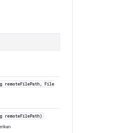
g remote
File
Path
,
File
g remote
File
Path)
erikan