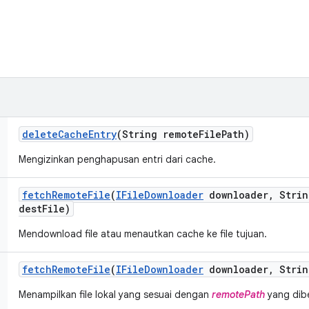
delete
Cache
Entry
(String remote
File
Path)
Mengizinkan penghapusan entri dari cache.
fetch
Remote
File
(
IFile
Downloader
downloader
,
Strin
dest
File)
Mendownload file atau menautkan cache ke file tujuan.
fetch
Remote
File
(
IFile
Downloader
downloader
,
Strin
Menampilkan file lokal yang sesuai dengan
remotePath
yang dib