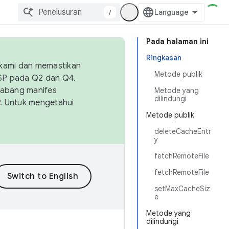
/
Pada halaman ini
Ringkasan
 kami dan memastikan
Metode publik
OSP pada Q2 dan Q4.
Cabang manifes
Metode yang
dilindungi
SP. Untuk mengetahui
Metode publik
deleteCacheEntr
y
fetchRemoteFile
fetchRemoteFile
setMaxCacheSiz
e
Metode yang
dilindungi