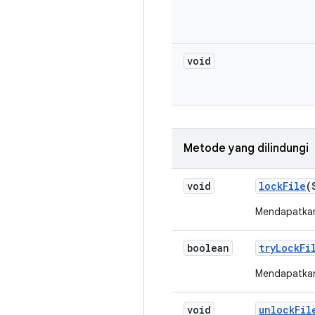
void
Metode yang dilindungi
void
lock
File
(
Mendapatkan 
boolean
try
Lock
Fi
Mendapatkan 
void
unlock
Fil