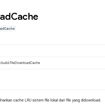
ad
Cache
oadCache
.build.FileDownloadCache
ankan cache LRU sistem file lokal dari file yang didownload.