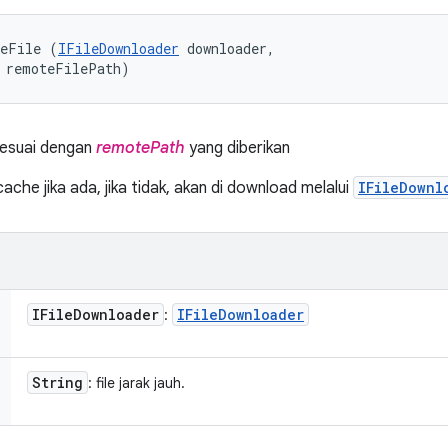
teFile (
IFileDownloader
 downloader, 

g remoteFilePath)
 sesuai dengan
remotePath
yang diberikan
 cache jika ada, jika tidak, akan di download melalui
IFileDownl
IFile
Downloader
IFile
Downloader
:
String
: file jarak jauh.