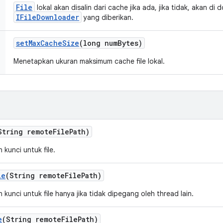
File
lokal akan disalin dari cache jika ada, jika tidak, akan di
IFileDownloader
yang diberikan.
set
Max
Cache
Size
(long num
Bytes)
Menetapkan ukuran maksimum cache file lokal.
String remote
File
Path)
kunci untuk file.
le
(String remote
File
Path)
kunci untuk file hanya jika tidak dipegang oleh thread lain.
e
(String remote
File
Path)