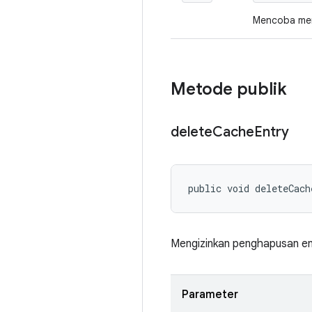
Mencoba meril
Metode publik
delete
Cache
Entry
public void deleteCac
Mengizinkan penghapusan entri
Parameter