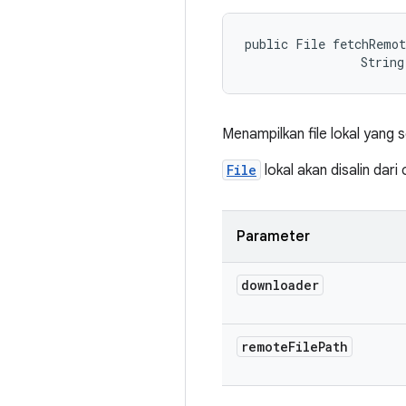
public File fetchRemo
                Strin
Menampilkan file lokal yang
File
lokal akan disalin dari
Parameter
downloader
remote
File
Path