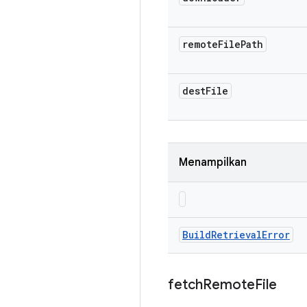
remote
File
Path
dest
File
Menampilkan
Build
Retrieval
Error
fetch
Remote
File