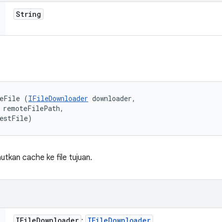
String
teFile (
IFileDownloader
 downloader, 

 remoteFilePath, 

destFile)
tkan cache ke file tujuan.
IFile
Downloader
IFile
Downloader
: