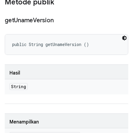
Metode publik
get
Uname
Version
public String getUnameVersion ()
Hasil
String
Menampilkan