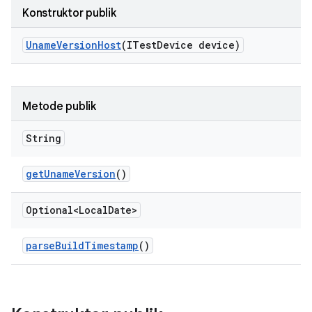
Konstruktor publik
Uname
Version
Host
(ITest
Device device)
Metode publik
String
get
Uname
Version
()
Optional<Local
Date>
parse
Build
Timestamp
()