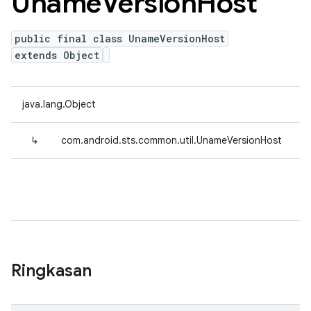
Uname
Version
Host
public final class UnameVersionHost
extends Object
java.lang.Object
↳
com.android.sts.common.util.UnameVersionHost
Ringkasan