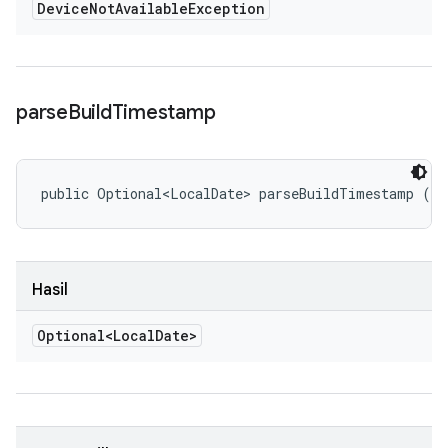
Device
Not
Available
Exception
parse
Build
Timestamp
public Optional<LocalDate> parseBuildTimestamp ()
Hasil
Optional<Local
Date>