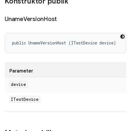
Konstruktor publik
Uname
Version
Host
public UnameVersionHost (ITestDevice device)
Parameter
device
ITest
Device