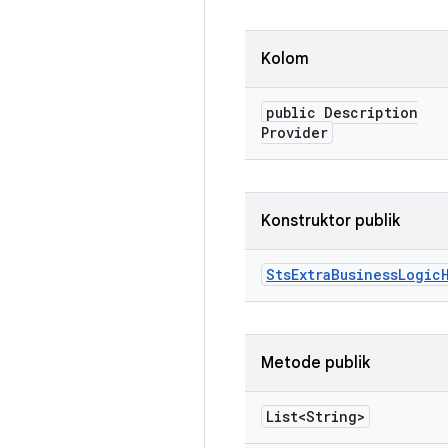
Kolom
public Description
Provider
Konstruktor publik
Sts
Extra
Business
Logic
Metode publik
List<String>