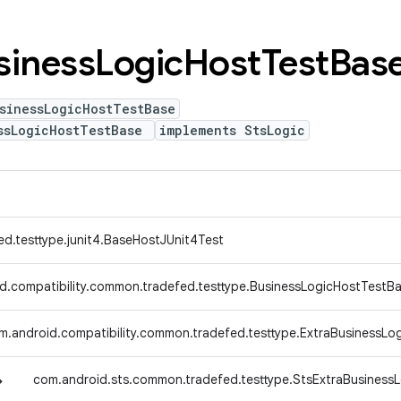
siness
Logic
Host
Test
Bas
sinessLogicHostTestBase
ssLogicHostTestBase
implements StsLogic
ed.testtype.junit4.BaseHostJUnit4Test
d.compatibility.common.tradefed.testtype.BusinessLogicHostTestB
m.android.compatibility.common.tradefed.testtype.ExtraBusinessLo
↳
com.android.sts.common.tradefed.testtype.StsExtraBusiness