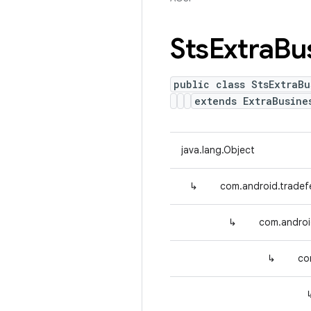
Sts
Extra
Bu
public class StsExtraBu
extends ExtraBusine
java.lang.Object
↳
com.android.tradef
↳
com.androi
↳
co