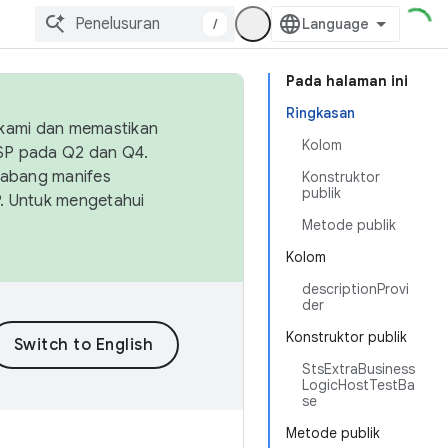
/
Pada halaman ini
Ringkasan
 kami dan memastikan
Kolom
OSP pada Q2 dan Q4.
Cabang manifes
Konstruktor
publik
SP. Untuk mengetahui
Metode publik
Kolom
descriptionProvi
der
Konstruktor publik
StsExtraBusiness
LogicHostTestBa
se
Metode publik