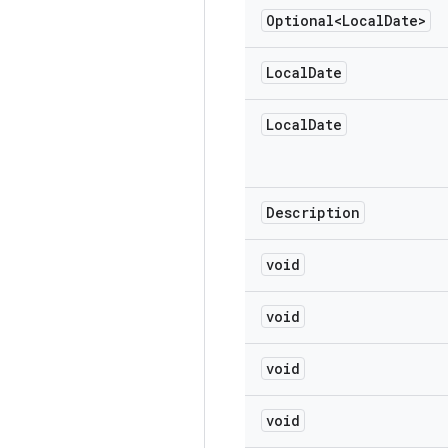
Optional<Local
Date>
Local
Date
Local
Date
Description
void
void
void
void