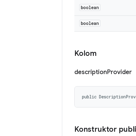
boolean
boolean
Kolom
description
Provider
public DescriptionProv
Konstruktor publ