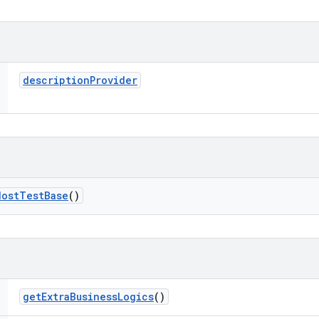
description
Provider
Host
Test
Base
()
get
Extra
Business
Logics
()