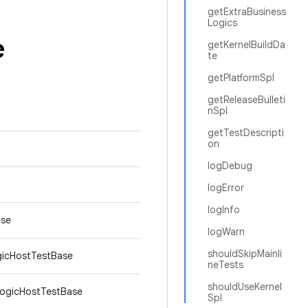
getExtraBusiness
Logics
e
getKernelBuildDa
te
getPlatformSpl
getReleaseBulleti
nSpl
getTestDescripti
on
logDebug
logError
logInfo
ase
logWarn
shouldSkipMainli
gicHostTestBase
neTests
shouldUseKernel
LogicHostTestBase
Spl