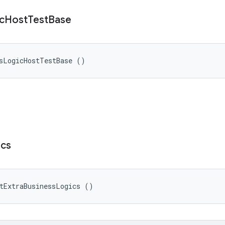
c
Host
Test
Base
ssLogicHostTestBase ()
ics
tExtraBusinessLogics ()