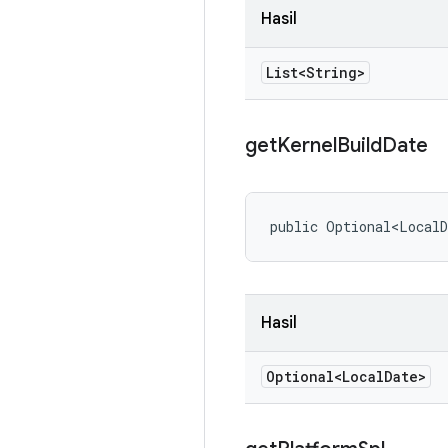
Hasil
List<String>
get
Kernel
Build
Date
public Optional<LocalD
Hasil
Optional<Local
Date>