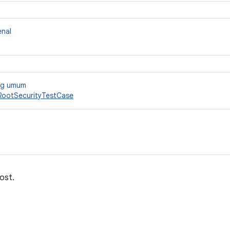
enal
ang umum
RootSecurityTestCase
ost.