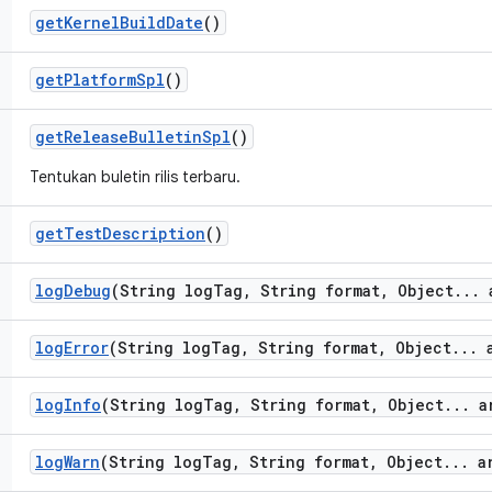
get
Kernel
Build
Date
()
get
Platform
Spl
()
get
Release
Bulletin
Spl
()
Tentukan buletin rilis terbaru.
get
Test
Description
()
log
Debug
(String log
Tag
,
String format
,
Object
.
.
.
a
log
Error
(String log
Tag
,
String format
,
Object
.
.
.
a
log
Info
(String log
Tag
,
String format
,
Object
.
.
.
ar
log
Warn
(String log
Tag
,
String format
,
Object
.
.
.
ar