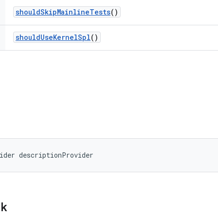
should
Skip
Mainline
Tests
()
should
Use
Kernel
Spl
()
ider descriptionProvider
ik