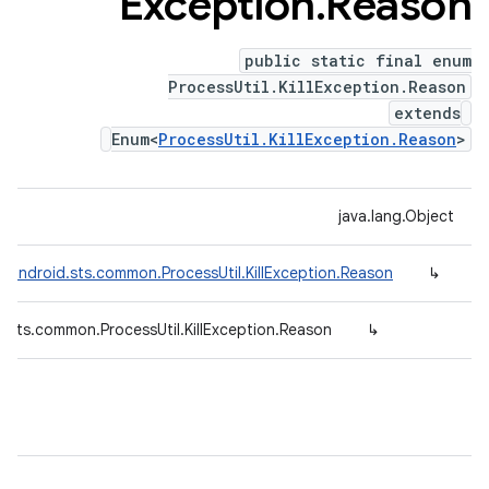
Exception
.
Reason
public static final enum
ProcessUtil.KillException.Reason
extends
Enum<
ProcessUtil.KillException.Reason
>
java.lang.Object
.android.sts.common.ProcessUtil.KillException.Reason
↳
.sts.common.ProcessUtil.KillException.Reason
↳