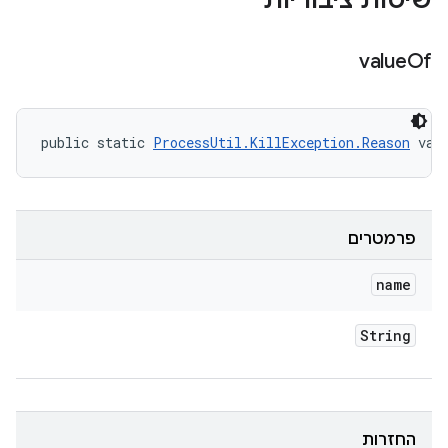
שיטות ציבוריות
value
Of
public static 
ProcessUtil.KillException.Reason
 val
פרמטרים
name
String
החזרות