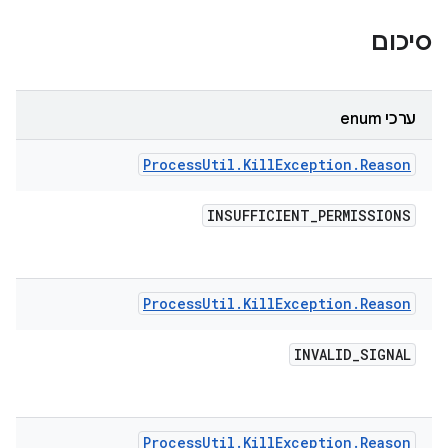
סיכום
ערכי enum
Process
Util
.
Kill
Exception
.
Reason
INSUFFICIENT
_
PERMISSIONS
Process
Util
.
Kill
Exception
.
Reason
INVALID
_
SIGNAL
Process
Util
.
Kill
Exception
.
Reason