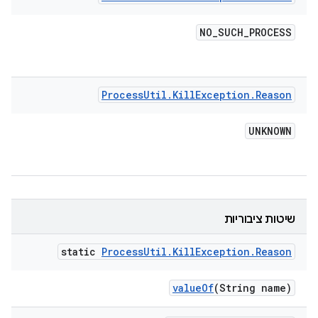
NO
_
SUCH
_
PROCESS
Process
Util
.
Kill
Exception
.
Reason
UNKNOWN
שיטות ציבוריות
static
Process
Util
.
Kill
Exception
.
Reason
value
Of
(String name)