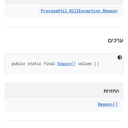
Process
Util
.
Kill
Exception
.
Reason
ערכים
public static final 
Reason[]
 values ()
החזרות
Reason[]