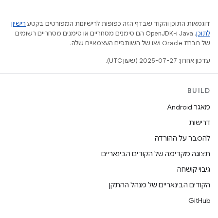
דוגמאות התוכן והקוד שבדף הזה כפופות לרישיונות המפורטים בקטע
רישיון
לתוכן
.‏ Java ו-OpenJDK הם סימנים מסחריים או סימנים מסחריים רשומים
של חברת Oracle ו/או של השותפים העצמאיים שלה.
עדכון אחרון: 2025-07-27 (שעון UTC).
BUILD
מאגר Android
דרישות
להסבר על ההורדה
תצוגה מקדימה של הקודים הבינאריים
גיבוי קושחה
הקודים הבינאריים של מנהל ההתקן
GitHub