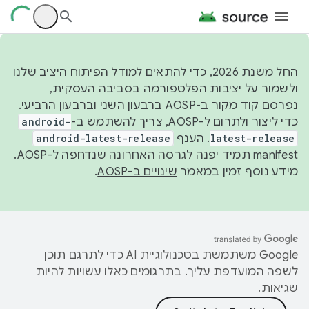
החל משנת 2026, כדי להתאים למודל הפיתוח היציב שלנו
ולשמור על יציבות הפלטפורמה בסביבה העסקית,
נפרסם קוד מקור ב-AOSP ברבעון השני וברבעון הרביעי.
כדי ליצור ולתרום ל-AOSP, צריך להשתמש ב-
android-
latest-release
. הענף
android-latest-release
manifest תמיד יפנה לגרסה האחרונה שנדחפה ל-AOSP.
מידע נוסף זמין במאמר
שינויים ב-AOSP
.
‫Google משתמשת בטכנולוגיית AI כדי לתרגם תוכן
לשפה המועדפת עליך. בתרגומים כאלו עשויות להיות
שגיאות.