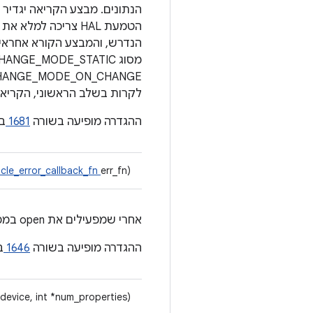
לקרות בשלב הראשוני, הקריאה הזו
ההגדרה מופיעה בשורה
1681
ב
icle_error_callback_fn
err_fn)
אחרי שמפעילים את open במכשיר, המשתמש צריך לרשום פונקציות קריאה חוזרת (callbacks) לפונקציות של אירועים ושגיאות.
ההגדרה מופיעה בשורה
1646
ב
device, int *num_properties)