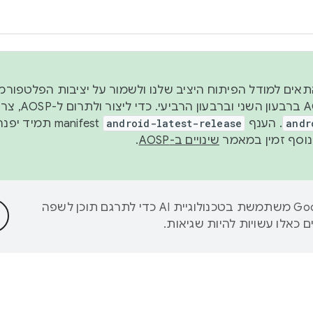
 2026, כדי להתאים למודל הפיתוח היציב שלנו ולשמור על יציבות הפלט
נפרסם קוד מקור ב-AOSP 
andr
. הענף
android-latest-release
manifest תמי
שינויים ב-AOSP
.
‫Google משתמשת בטכנולוגיית AI כדי לתרגם תוכן לשפה
 כאלו עשויות להיות שגיאות.