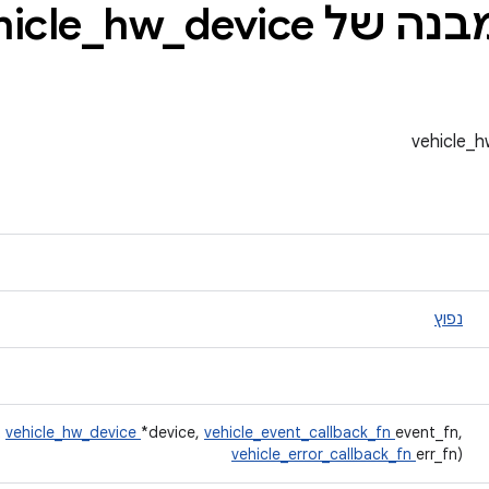
של vehicle
device
_
hw
_
נפוץ
t
vehicle_hw_device
*device,
vehicle_event_callback_fn
event_fn,
vehicle_error_callback_fn
err_fn)