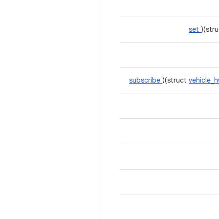
set
)(str
subscribe
)(struct
vehicle_