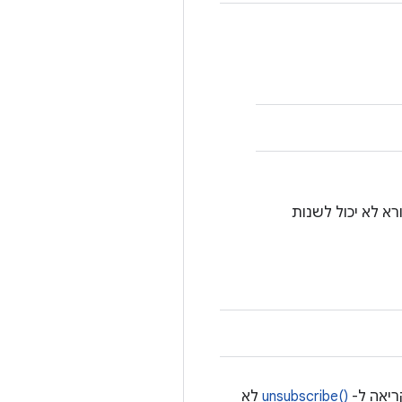
ו לב שהנתונים המוחזרים הם const והמבצע הקורא לא יכול לשנות
‎unsubscribe()‎
לא