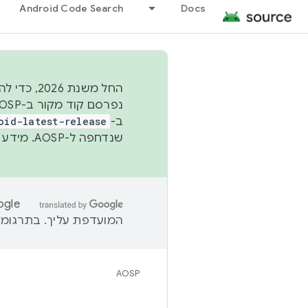
Android Code Search
Docs
החל משנת
ב-
oid-latest-release
שנדחפה ל-AOSP. מידע נוסף זמין במאמר
המועדפת עליך. בתרגומים
AOSP