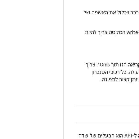
שירות הרשת ברכב ויכלול את האשפה של
אפשר להשתמש בתיאור הקובץ שהוענק כדי לכתוב טקסט לניפוי באגים באמצעות dprintf()‎ או write(). ‎ הטקסט צריך להיות
זו חייבת להיות קריאה לא חוסמת. ה-HAL אמור לחזור מהקריאה הזו תוך 1ms, והוא חייב לחזור מהקריאה הזו תוך 10ms. צריך
שלב של הפעולה. כל רכיבי הסנכרון
קבלת ערך של מאפיין רכב באופן מיידי. הנתונים צריכים להיות מוקצים בצורה נכונה. מבצע הקריאה ל-API הוא הבעלים של שדה