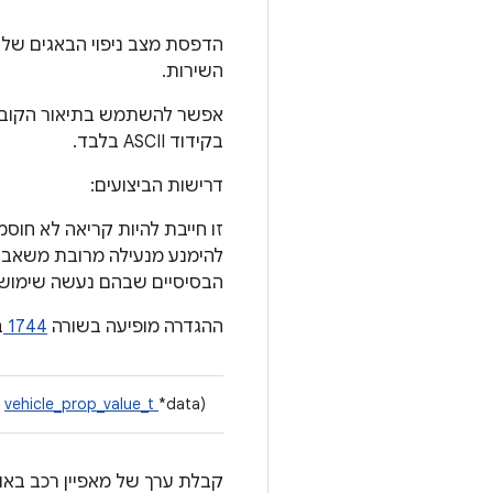
השירות.
בקידוד ASCII בלבד.
דרישות הביצועים:
הבסיסיים שבהם נעשה שימוש (כמו מנעולים מסוג mutex או סמפורים) 
ההגדרה מופיעה בשורה
1744
ב
,
vehicle_prop_value_t
*data)