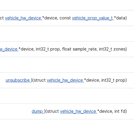
uct
vehicle_hw_device
*device, const
vehicle_prop_value_t
*data)
hw_device
*device, int32_t prop, float sample_rate, int32_t zones)
unsubscribe
)(struct
vehicle_hw_device
*device, int32_t prop)
dump
)(struct
vehicle_hw_device
*device, int fd)