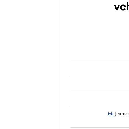
init
)(struc