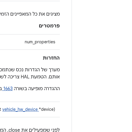
מציגים את כל המאפיינים הזמינים
פרמטרים
num_properties
החזרות
אותם. הטמעת HAL צריכה לשמור את הזיכרון הזה עד לפרסום HAL כדי למנוע העתקה חוזרת.
ההגדרה מופיעה בשורה
1663
ב
ct
vehicle_hw_device
*device)
לפני שמפעילים את close, המשתמש צריך למחוק את פונקציות הקריאה החוזרת הרשומה. אם הקריאה ל-