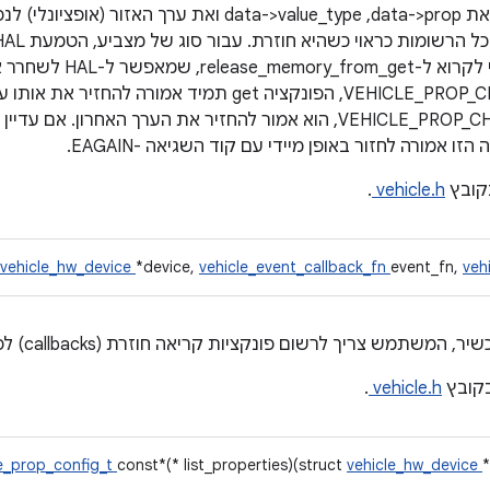
הנתונים. מבצע הקריאה יגדיר את data->prop,‏ data->value_type וא
הנדרש, והמבצע הקורא אחרא
מסוג VEHICLE_PROP_CHANGE_MODE_STATIC, הפונקציה get תמיד אמור
VEHICLE_PROP_CHANGE_MODE_ON_CHANGE, הוא אמור להחזיר את הערך האחרו
 אמורה לחזור באופן מיידי עם קוד השגיאה -EAGAIN.
קובץ
vehicle.h
.
vehicle_hw_device
*device,
vehicle_event_callback_fn
event_fn,
veh
קובץ
vehicle.h
.
le_prop_config_t
const*(* list_properties)(struct
vehicle_hw_device
*