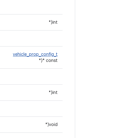
int(*
vehicle_prop_config_t
const *(*
int(*
void(*