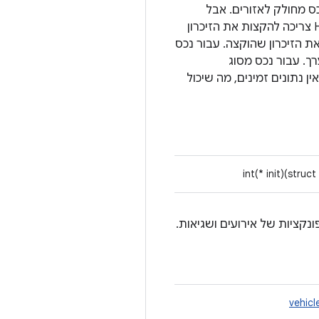
ת ערך האזור (אופציונלי) לנכס מחולק לאזורים. אבל
הטמעת HAL צריכה למלא את כל הרשומות כראוי כשהיא חוזרת. עבור סוג של מצביע, הטמעת HAL צריכה להקצות את הזיכרון
י לקרוא ל-release_memory_from_get, שמאפשר ל-HAL לשחרר את הזיכרון שהוקצה. עבור נכס
ה להחזיר את אותו ערך. עבור נכס מסוג
ן. אם עדיין אין נתונים זמינים, מה שיכול
int(* init)(struct
vehic