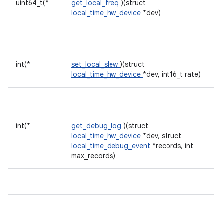
uint64_t(*
get_local_freq
)(struct
local_time_hw_device
*dev)
int(*
set_local_slew
)(struct
local_time_hw_device
*dev, int16_t rate)
int(*
get_debug_log
)(struct
local_time_hw_device
*dev, struct
local_time_debug_event
*records, int
max_records)