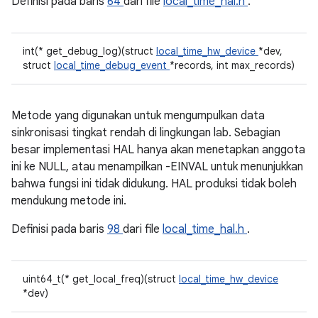
Definisi pada baris
64
dari file
local_time_hal.h
.
int(* get_debug_log)(struct
local_time_hw_device
*dev,
struct
local_time_debug_event
*records, int max_records)
Metode yang digunakan untuk mengumpulkan data
sinkronisasi tingkat rendah di lingkungan lab. Sebagian
besar implementasi HAL hanya akan menetapkan anggota
ini ke NULL, atau menampilkan -EINVAL untuk menunjukkan
bahwa fungsi ini tidak didukung. HAL produksi tidak boleh
mendukung metode ini.
Definisi pada baris
98
dari file
local_time_hal.h
.
uint64_t(* get_local_freq)(struct
local_time_hw_device
*dev)