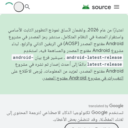
اعتبارًا من عام 2026، ولضمان اتّساق نموذج التطوير الثابت الأساسي
واستقرار المنصة في النظام المتكامل، سننشر رمز المصدر في مشروع
Android مفتوح المصدر (AOSP) في الربعَين الثاني والرابع. لبناء
مشروع Android مفتوح المصدر والمساهمة فيه، استخدِم
android-latest-release
. سيشير فرع بيان
android-
latest-release
دائمًا إلى أحدث إصدار تم نشره في مشروع
Android مفتوح المصدر. لمزيد من المعلومات، يُرجى الاطّلاع على
التغييرات في مشروع Android مفتوح المصدر
.
تستخدم Google تكنولوجيا الذكاء الاصطناعي لترجمة المحتوى إلى
لغتك المفضّلة، وقد تتضمّن بعض الأخطاء.