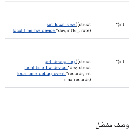
set_local_slew
)(struct
int(*
local_time_hw_device
*dev, int16_t rate)
get_debug_log
)(struct
int(*
local_time_hw_device
*dev, struct
local_time_debug_event
*records, int
max_records)
وصف مفصّل