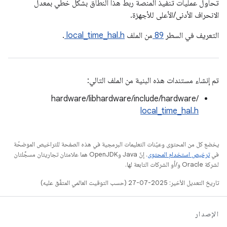
تحاول عمليات تنفيذ المنصة ربط هذا النطاق بشكل خطي بمعدل
الانحراف الأدنى/الأعلى للأجهزة.
التعريف في السطر
89
من الملف
local_time_hal.h
.
تم إنشاء مستندات هذه البنية من الملف التالي:
hardware/libhardware/include/hardware/
local_time_hal.h
يخضع كل من المحتوى وعيّنات التعليمات البرمجية في هذه الصفحة للتراخيص الموضحّة
في
ترخيص استخدام المحتوى
. إنّ Java وOpenJDK هما علامتان تجاريتان مسجَّلتان
لشركة Oracle و/أو الشركات التابعة لها.
تاريخ التعديل الأخير: 2025-07-27 (حسب التوقيت العالمي المتفَّق عليه)
الإصدار