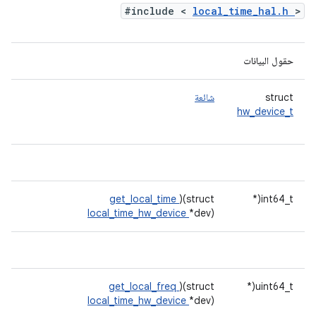
#include <
local_time_hal.h
>
حقول البيانات
struct
شائعة
hw_device_t
get_local_time
)(struct
int64_t(*
local_time_hw_device
*dev)
get_local_freq
)(struct
uint64_t(*
local_time_hw_device
*dev)