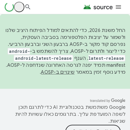
החל משנת 2026, כדי להתאים למודל הפיתוח היציב שלנו
ולשמור על יציבות הפלטפורמה בסביבה העסקית,
נפרסם קוד מקור ב-AOSP ברבעון השני וברבעון הרביעי.
כדי ליצור ולתרום ל-AOSP, צריך להשתמש ב-
android-
latest-release
. הענף
android-latest-release
manifest תמיד יפנה לגרסה האחרונה שנדחפה ל-AOSP.
מידע נוסף זמין במאמר
שינויים ב-AOSP
.
‫Google משתמשת בטכנולוגיית AI כדי לתרגם תוכן
לשפה המועדפת עליך. בתרגומים כאלו עשויות להיות
שגיאות.