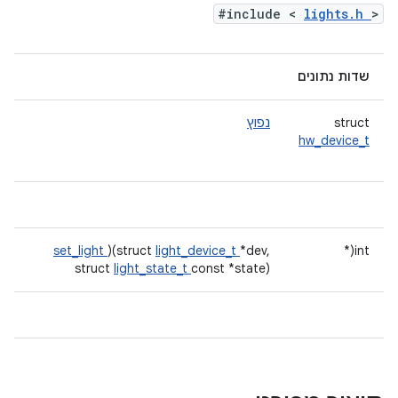
#include <
lights.h
>
שדות נתונים
struct
נפוץ
hw_device_t
set_light
)(struct
light_device_t
*dev,
int(*
struct
light_state_t
const *state)