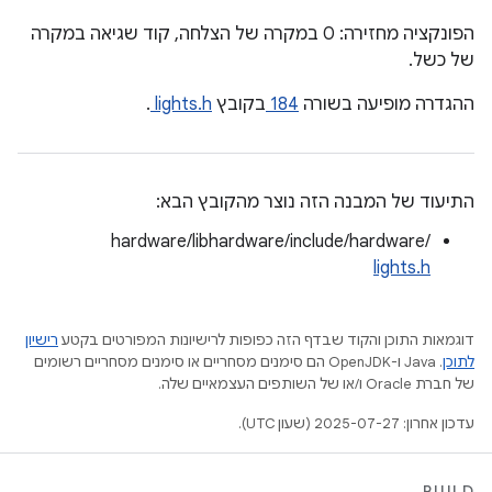
הפונקציה מחזירה: 0 במקרה של הצלחה, קוד שגיאה במקרה
של כשל.
ההגדרה מופיעה בשורה
184
בקובץ
lights.h
.
התיעוד של המבנה הזה נוצר מהקובץ הבא:
hardware/libhardware/include/hardware/
lights.h
דוגמאות התוכן והקוד שבדף הזה כפופות לרישיונות המפורטים בקטע
רישיון
לתוכן
.‏ Java ו-OpenJDK הם סימנים מסחריים או סימנים מסחריים רשומים
של חברת Oracle ו/או של השותפים העצמאיים שלה.
עדכון אחרון: 2025-07-27 (שעון UTC).
BUILD