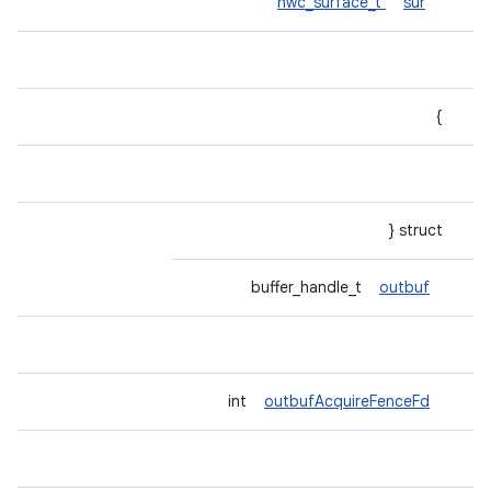
hwc_surface_t
sur
}
struct {
outbuf
buffer_handle_t
outbufAcquireFenceFd
int