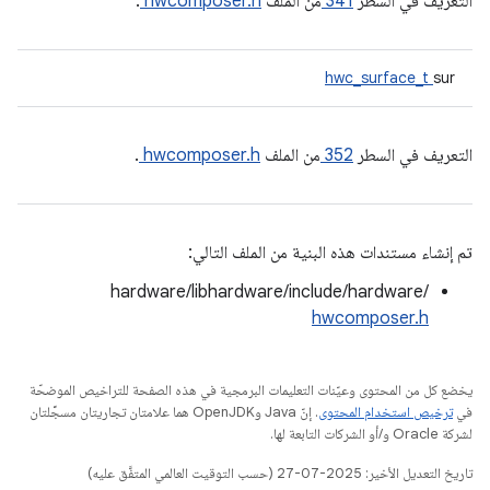
التعريف في السطر
341
من الملف
hwcomposer.h
.
hwc_surface_t
sur
التعريف في السطر
352
من الملف
hwcomposer.h
.
تم إنشاء مستندات هذه البنية من الملف التالي:
hardware/libhardware/include/hardware/
hwcomposer.h
يخضع كل من المحتوى وعيّنات التعليمات البرمجية في هذه الصفحة للتراخيص الموضحّة
في
ترخيص استخدام المحتوى
. إنّ Java وOpenJDK هما علامتان تجاريتان مسجَّلتان
لشركة Oracle و/أو الشركات التابعة لها.
تاريخ التعديل الأخير: 2025-07-27 (حسب التوقيت العالمي المتفَّق عليه)