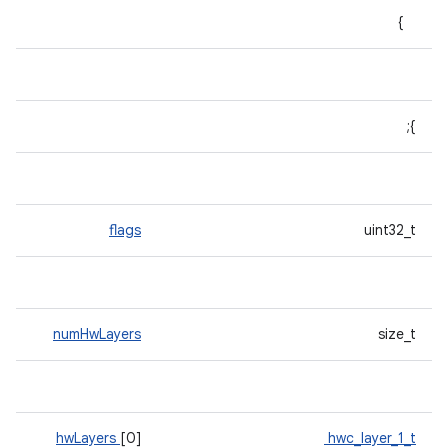
}
};
flags
uint32_t
numHwLayers
size_t
hwLayers
[0]
hwc_layer_1_t