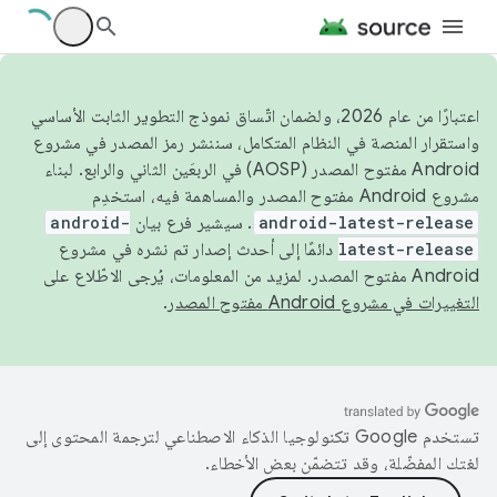
اعتبارًا من عام 2026، ولضمان اتّساق نموذج التطوير الثابت الأساسي
واستقرار المنصة في النظام المتكامل، سننشر رمز المصدر في مشروع
Android مفتوح المصدر (AOSP) في الربعَين الثاني والرابع. لبناء
مشروع Android مفتوح المصدر والمساهمة فيه، استخدِم
android-latest-release
. سيشير فرع بيان
android-
latest-release
دائمًا إلى أحدث إصدار تم نشره في مشروع
Android مفتوح المصدر. لمزيد من المعلومات، يُرجى الاطّلاع على
التغييرات في مشروع Android مفتوح المصدر
.
تستخدم Google تكنولوجيا الذكاء الاصطناعي لترجمة المحتوى إلى
لغتك المفضّلة، وقد تتضمّن بعض الأخطاء.