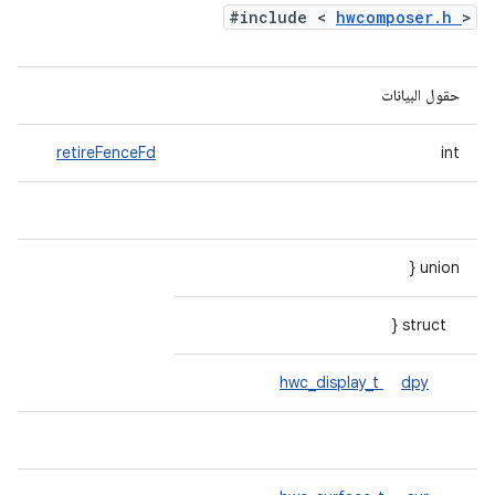
#include <
hwcomposer.h
>
حقول البيانات
retireFenceFd
int
union {
struct {
hwc_display_t
dpy