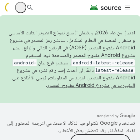
اعتبارًا من عام 2026، ولضمان اتّساق نموذج التطوير الثابت الأساسي
واستقرار المنصة في النظام المتكامل، سننشر رمز المصدر في مشروع
Android مفتوح المصدر (AOSP) في الربعَين الثاني والرابع. لبناء
مشروع Android مفتوح المصدر والمساهمة فيه، استخدِم
android-latest-release
. سيشير فرع بيان
android-
latest-release
دائمًا إلى أحدث إصدار تم نشره في مشروع
Android مفتوح المصدر. لمزيد من المعلومات، يُرجى الاطّلاع على
التغييرات في مشروع Android مفتوح المصدر
.
تستخدم Google تكنولوجيا الذكاء الاصطناعي لترجمة المحتوى إلى
لغتك المفضّلة، وقد تتضمّن بعض الأخطاء.