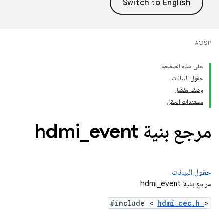
AOSP
على هذه الصفحة
حقول البيانات
وصف مفصّل
مستندات الحقل
مرجع بنية hdmi
event
_
حقول البيانات
مرجع بنية hdmi_event
#include <
hdmi_cec.h
>