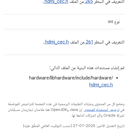
التعريف في السطر
265
من الملف
hdmi_cec.h
.
نوع int
التعريف في السطر
261
من الملف
hdmi_cec.h
.
تم إنشاء مستندات هذه البنية من الملف التالي:
hardware/libhardware/include/hardware/
hdmi_cec.h
يخضع كل من المحتوى وعيّنات التعليمات البرمجية في هذه الصفحة للتراخيص الموضحّة
في
ترخيص استخدام المحتوى
. إنّ Java وOpenJDK هما علامتان تجاريتان مسجَّلتان
لشركة Oracle و/أو الشركات التابعة لها.
تاريخ التعديل الأخير: 2025-07-27 (حسب التوقيت العالمي المتفَّق عليه)