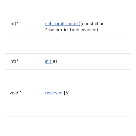
int(*
set_torch_mode
)(const char
*camera_id, bool enabled)
int(*
init
)()
void *
reserved
[5]