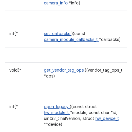
camera_info
*info)
int(*
set_callbacks
)(const
camera_module_callbacks_t
*callbacks)
void(*
get_vendor_tag_ops
)(vendor_tag_ops_t
*ops)
int(*
open_legacy
)(const struct
hw_module_t
*module, const char *id,
uint32_t halVersion, struct
hw_device_t
**device)