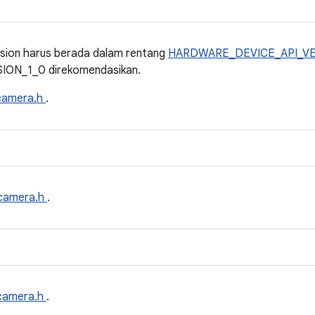
ion harus berada dalam rentang
HARDWARE_DEVICE_API_VE
ON_1_0 direkomendasikan.
camera.h
.
camera.h
.
camera.h
.