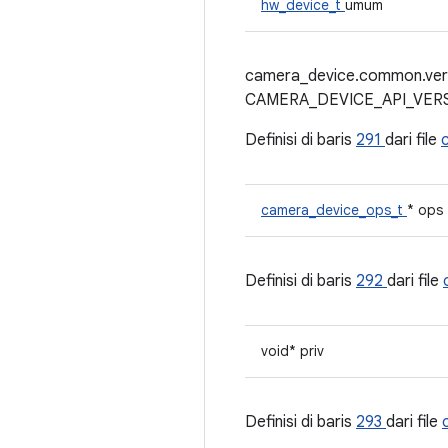
hw_device_t
umum
camera_device.common.vers
CAMERA_DEVICE_API_VERSI
Definisi di baris
291
dari file
camera_device_ops_t
* ops
Definisi di baris
292
dari file
void* priv
Definisi di baris
293
dari file