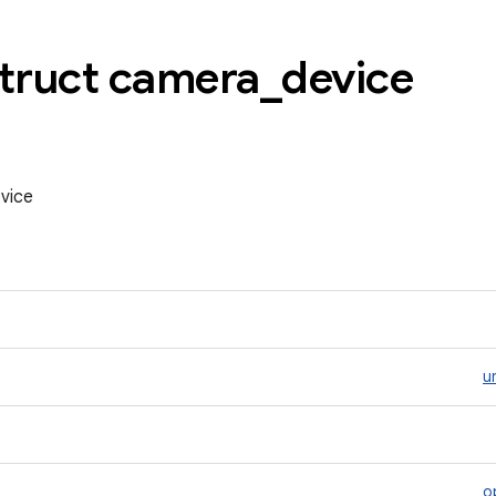
Struct camera
_
device
vice
u
o