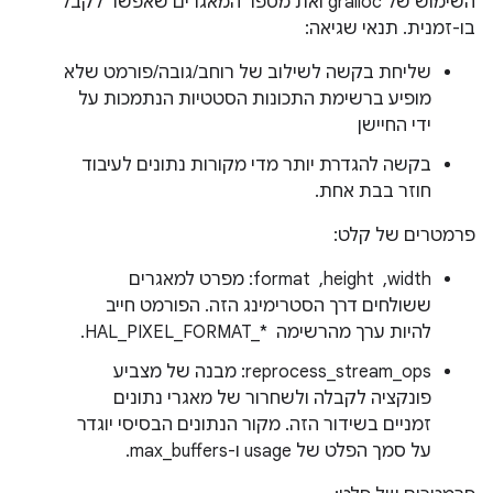
השימוש של gralloc ואת מספר המאגרים שאפשר לקבל
בו-זמנית. תנאי שגיאה:
שליחת בקשה לשילוב של רוחב/גובה/פורמט שלא
מופיע ברשימת התכונות הסטטיות הנתמכות על
ידי החיישן
בקשה להגדרת יותר מדי מקורות נתונים לעיבוד
חוזר בבת אחת.
פרמטרים של קלט:
width, ‏ height, ‏ format: מפרט למאגרים
ששולחים דרך הסטרימינג הזה. הפורמט חייב
להיות ערך מהרשימה HAL_PIXEL_FORMAT_* ‎.
reprocess_stream_ops: מבנה של מצביע
פונקציה לקבלה ולשחרור של מאגרי נתונים
זמניים בשידור הזה. מקור הנתונים הבסיסי יוגדר
על סמך הפלט של usage ו-max_buffers.