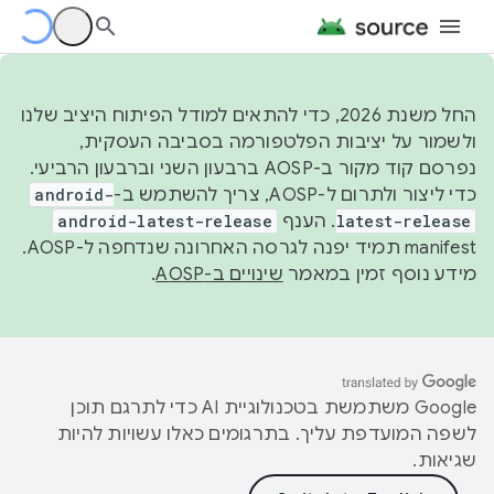
החל משנת 2026, כדי להתאים למודל הפיתוח היציב שלנו
ולשמור על יציבות הפלטפורמה בסביבה העסקית,
נפרסם קוד מקור ב-AOSP ברבעון השני וברבעון הרביעי.
כדי ליצור ולתרום ל-AOSP, צריך להשתמש ב-
android-
latest-release
. הענף
android-latest-release
manifest תמיד יפנה לגרסה האחרונה שנדחפה ל-AOSP.
מידע נוסף זמין במאמר
שינויים ב-AOSP
.
‫Google משתמשת בטכנולוגיית AI כדי לתרגם תוכן
לשפה המועדפת עליך. בתרגומים כאלו עשויות להיות
שגיאות.