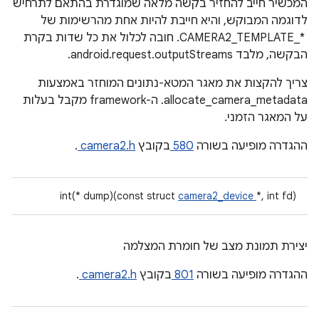
המכשיר חייב להחזיר בקשה מלאה שמוגדרת בהתאם לתרחיש
לדוגמה המבוקש, והיא חייבת להיות אחת מהרשימות של
CAMERA2_TEMPLATE_* ‎. חובה לכלול את כל שדות בקרת
הבקשה, מלבד android.request.outputStreams.
צריך להקצות את מאגר המטא-נתונים המוחזר באמצעות
allocate_camera_metadata. ה-framework מקבל בעלות
על המאגר הזמני.
ההגדרה מופיעה בשורה
580
בקובץ
camera2.h
.
int(* dump)(const struct
camera2_device
*, int fd)
יצירת תמונת מצב של חומרת המצלמה
ההגדרה מופיעה בשורה
801
בקובץ
camera2.h
.