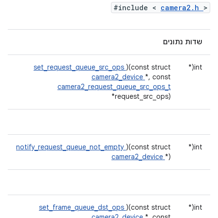
#include <
camera2.h
>
שדות נתונים
set_request_queue_src_ops
)(const struct
int(*
camera2_device
*, const
camera2_request_queue_src_ops_t
*request_src_ops)
notify_request_queue_not_empty
)(const struct
int(*
camera2_device
*)
set_frame_queue_dst_ops
)(const struct
int(*
camera2_device
*, const