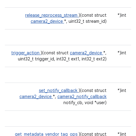
release_reprocess_stream
)(const struct
int(*
camera2_device
*, uint32_t stream_id)
trigger_action
)(const struct
camera2_device
*,
int(*
uint32_t trigger_id, int32_t ext1, int32_t ext2)
set_notify_callback
)(const struct
int(*
camera2_device
*,
camera2_notify_callback
notify_cb, void *user)
get_metadata_vendor_tag_ops
)(const struct
int(*