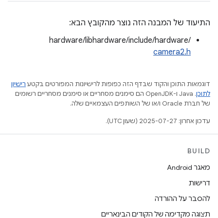
התיעוד של המבנה הזה נוצר מהקובץ הבא:
hardware/libhardware/include/hardware/
camera2.h
דוגמאות התוכן והקוד שבדף הזה כפופות לרישיונות המפורטים בקטע
רישיון
לתוכן
.‏ Java ו-OpenJDK הם סימנים מסחריים או סימנים מסחריים רשומים
של חברת Oracle ו/או של השותפים העצמאיים שלה.
עדכון אחרון: 2025-07-27 (שעון UTC).
BUILD
מאגר Android
דרישות
להסבר על ההורדה
תצוגה מקדימה של הקודים הבינאריים