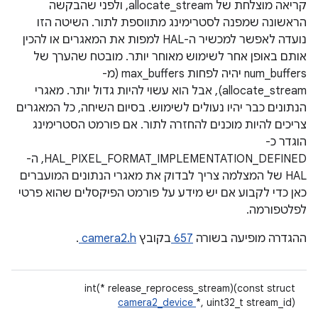
קריאה מוצלחת של allocate_stream, ולפני שהבקשה
הראשונה שמפנה לסטרימינג מתווספת לתור. השיטה הזו
נועדה לאפשר למכשיר ה-HAL למפות את המאגרים או להכין
אותם באופן אחר לשימוש מאוחר יותר. מובטח שהערך של
num_buffers יהיה לפחות max_buffers (מ-
allocate_stream), אבל הוא עשוי להיות גדול יותר. מאגרי
הנתונים כבר יהיו נעולים לשימוש. בסיום השיחה, כל המאגרים
צריכים להיות מוכנים להחזרה לתור. אם פורמט הסטרימינג
הוגדר כ-
HAL_PIXEL_FORMAT_IMPLEMENTATION_DEFINED, ה-
HAL של המצלמה צריך לבדוק את מאגרי הנתונים המועברים
כאן כדי לקבוע אם יש מידע על פורמט הפיקסלים שהוא פרטי
לפלטפורמה.
ההגדרה מופיעה בשורה
657
בקובץ
camera2.h
.
int(* release_reprocess_stream)(const struct
camera2_device
*, uint32_t stream_id)