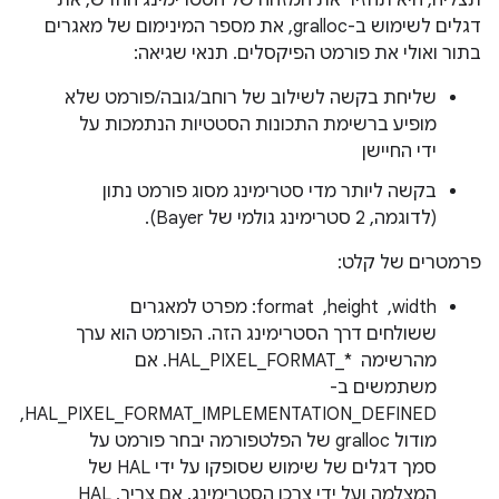
תצליח, היא תחזיר את המזהה של הסטרימינג החדש, את
דגלים לשימוש ב-gralloc, את מספר המינימום של מאגרים
בתור ואולי את פורמט הפיקסלים. תנאי שגיאה:
שליחת בקשה לשילוב של רוחב/גובה/פורמט שלא
מופיע ברשימת התכונות הסטטיות הנתמכות על
ידי החיישן
בקשה ליותר מדי סטרימינג מסוג פורמט נתון
(לדוגמה, 2 סטרימינג גולמי של Bayer).
פרמטרים של קלט:
width, ‏ height, ‏ format: מפרט למאגרים
ששולחים דרך הסטרימינג הזה. הפורמט הוא ערך
מהרשימה HAL_PIXEL_FORMAT_* ‎. אם
משתמשים ב-
HAL_PIXEL_FORMAT_IMPLEMENTATION_DEFINED,
מודול gralloc של הפלטפורמה יבחר פורמט על
סמך דגלים של שימוש שסופקו על ידי HAL של
המצלמה ועל ידי צרכן הסטרימינג. אם צריך, HAL