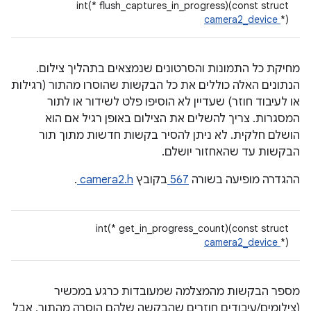
int(* flush_captures_in_progress)(const struct
camera2_device
*)
מחיקת כל התמונות והסרטונים שנמצאים בתהליך צילום.
הנתונים האלה כוללים את כל הבקשות שהוסרו מהתור (רגילות
או לעיבוד חוזר) שעדיין לא הוסיפו פלט לשידור או לתור
המסגרות. צריך להשלים את הצילום באופן רגיל אם הוא
הושלם חלקית. לא ניתן להסיר בקשות חדשות מתוך תור
הבקשות עד שהאחזור יושלם.
ההגדרה מופיעה בשורה
567
בקובץ
camera2.h
.
int(* get_in_progress_count)(const struct
camera2_device
*)
מספר הבקשות מהמצלמה שמעובדות כרגע במכשיר
(צילומים/עיבודים חוזרים שהבקשה שלהם הוסרה מהתור, אבל