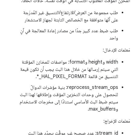
المخزن المؤقت المطلوب اكتسابه في الوقت نفسه. حالات الخطأ:
طلب مجموعة من العرض/الارتفاع/التنسيق غير المُدرَجة
على أنّها متوافقة مع الخصائص الثابتة لجهاز الاستشعار
طلب ضبط عدد كبير جدًا من مصادر إعادة المعالجة في آنٍ
واحد
مَعلمات الإدخال:
width وheight وformat: مواصفات للمخازن المؤقتة
التي سيتم إرسالها من خلال هذا البث يجب أن تكون قيمة
التنسيق من قائمة HAL_PIXEL_FORMAT_*.
reprocess_stream_ops: بنية مؤشرات الدوالّ
للحصول على وحدات التخزين المؤقت وإطلاقها لهذا البث
سيتم ضبط البث الأساسي استنادًا إلى مخرجات الاستخدام
وmax_buffers.
مَعلمات الإخراج:
‫stream_id: عدد صحيح غير موقَّت يحدّد هذا البث