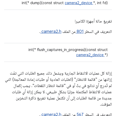
int(* dump)(const struct
camera2_device
*, int fd)
تفريغ حالة أجهزة الكاميرا
التعريف في السطر
801
من الملف
camera2.h
.
int(* flush_captures_in_progress)(const struct
camera2_device
*)
إزالة كل عمليات الالتقاط الجارية ويشمل ذلك جميع الطلبات التي تمّت
إزالتها من "قائمة الانتظار" (الطلبات العادية أو طلبات إعادة المعالجة) التي
لم تُدرِج أيّ نتائج في بثّ أو في "قائمة انتظار اللقطات". يجب إكمال
عمليات الالتقاط المكتملة جزئيًا بشكلٍ طبيعي. لا يمكن إزالة أي طلبات
جديدة من قائمة الطلبات إلى أن تكتمل عملية تفريغ ذاكرة التخزين
المؤقت.
التعريف في السطر
567
من الملف
camera2.h
.