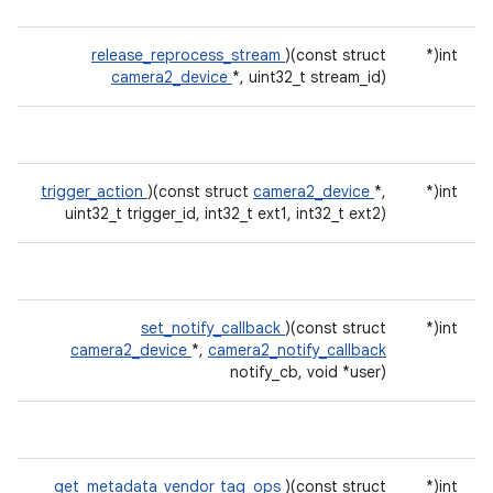
release_reprocess_stream
)(const struct
int(*
camera2_device
*, uint32_t stream_id)
trigger_action
)(const struct
camera2_device
*,
int(*
uint32_t trigger_id, int32_t ext1, int32_t ext2)
set_notify_callback
)(const struct
int(*
camera2_device
*,
camera2_notify_callback
notify_cb, void *user)
get_metadata_vendor_tag_ops
)(const struct
int(*