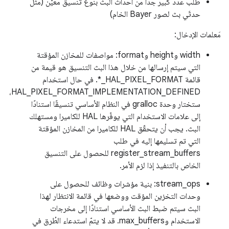
طلب عدد كبير جدًا من أحداث البث بنوع تنسيق معيّن (مثل
حدثَي بث لصور Bayer الخام)
مَعلمات الإدخال:
width وheight وformat: مواصفات للمخازن المؤقتة
التي سيتم إرسالها من خلال هذا البث التنسيق هو قيمة من
قائمة HAL_PIXEL_FORMAT_*. في حال استخدام
HAL_PIXEL_FORMAT_IMPLEMENTATION_DEFINED،
ستختار وحدة gralloc في النظام الأساسي تنسيقًا استنادًا
إلى علامات الاستخدام التي يوفّرها HAL للكاميرا ومستهلك
البث. يجب أن يتحقّق HAL للكاميرا من المخازن المؤقتة
التي تم تسليمها إليه في طلب
register_stream_buffers للحصول على التنسيق
الخاص بالتنفيذ إذا لزم الأمر.
‫stream_ops: بنية مؤشرات وظائف للحصول على
وحدات التخزين المؤقت ووضعها في قائمة الانتظار لهذا
البث سيتم ضبط البث الأساسي استنادًا إلى مخرجات
الاستخدام وmax_buffers. قد لا يتمّ استدعاء الطُرق في