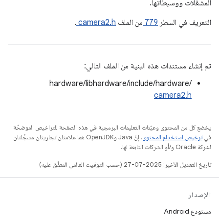
المشغِّلات ووسيطاتها.
التعريف في السطر
779
من الملف
camera2.h
.
تم إنشاء مستندات هذه البنية من الملف التالي:
hardware/libhardware/include/hardware/
camera2.h
يخضع كل من المحتوى وعيّنات التعليمات البرمجية في هذه الصفحة للتراخيص الموضحّة
في
ترخيص استخدام المحتوى
. إنّ Java وOpenJDK هما علامتان تجاريتان مسجَّلتان
لشركة Oracle و/أو الشركات التابعة لها.
تاريخ التعديل الأخير: 2025-07-27 (حسب التوقيت العالمي المتفَّق عليه)
الإصدار
مستودع Android