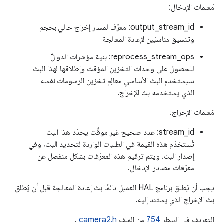
مَعلمات الإدخال:
‏output_stream_id: معرّف لمسار إخراج حالي بحجم
وتنسيق مناسبَين لإعادة المعالجة
reprocess_stream_ops: بنية مؤشرات الدوالّ
للحصول على وحدات التخزين المؤقت وإطلاقها لهذا البث
سيستخدم البث الأساسي معالِم تخزين الرسومات نفسه
الذي يستخدمه بث الإخراج.
مَعلمات الإخراج:
‫stream_id: عدد صحيح غير موقَّت يحدّد هذا البث
تُستخدَم هذه القيمة في الطلبات الواردة لتحديد البث، وفي
إصدار البث. ويتم ترقيم هذه المعرّفات بشكل منفصل عن
معرّفات مصادر الإدخال.
يجب أن يُطلق برنامج HAL العميل دائمًا بث إعادة المعالجة قبل أن يُطلق
بث الإخراج الذي يستند إليه.
التعريف في السطر
754
من الملف
camera2.h
.