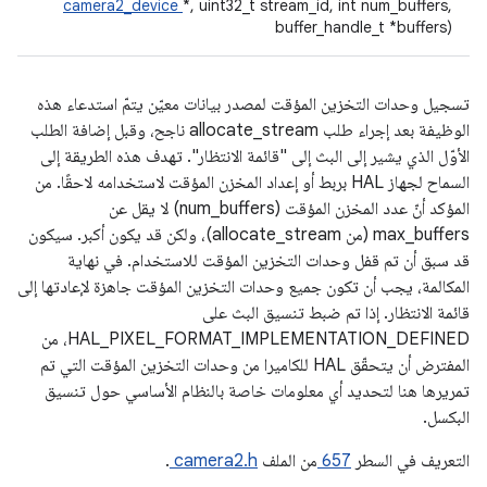
camera2_device
*, uint32_t stream_id, int num_buffers,
buffer_handle_t *buffers)
تسجيل وحدات التخزين المؤقت لمصدر بيانات معيّن يتمّ استدعاء هذه
الوظيفة بعد إجراء طلب allocate_stream ناجح، وقبل إضافة الطلب
الأوّل الذي يشير إلى البث إلى "قائمة الانتظار". تهدف هذه الطريقة إلى
السماح لجهاز HAL بربط أو إعداد المخزن المؤقت لاستخدامه لاحقًا. من
المؤكد أنّ عدد المخزن المؤقت (num_buffers) لا يقل عن
max_buffers (من allocate_stream)، ولكن قد يكون أكبر. سيكون
قد سبق أن تم قفل وحدات التخزين المؤقت للاستخدام. في نهاية
المكالمة، يجب أن تكون جميع وحدات التخزين المؤقت جاهزة لإعادتها إلى
قائمة الانتظار. إذا تم ضبط تنسيق البث على
HAL_PIXEL_FORMAT_IMPLEMENTATION_DEFINED، من
المفترض أن يتحقّق HAL للكاميرا من وحدات التخزين المؤقت التي تم
تمريرها هنا لتحديد أي معلومات خاصة بالنظام الأساسي حول تنسيق
البكسل.
التعريف في السطر
657
من الملف
camera2.h
.