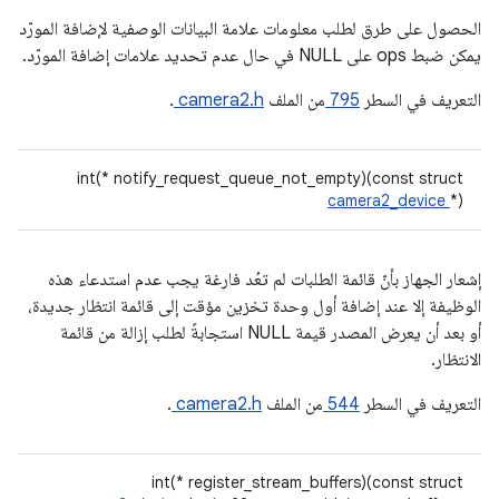
الحصول على طرق لطلب معلومات علامة البيانات الوصفية لإضافة المورّد
يمكن ضبط ops على NULL في حال عدم تحديد علامات إضافة المورّد.
التعريف في السطر
795
من الملف
camera2.h
.
int(* notify_request_queue_not_empty)(const struct
camera2_device
*)
إشعار الجهاز بأنّ قائمة الطلبات لم تعُد فارغة يجب عدم استدعاء هذه
الوظيفة إلا عند إضافة أول وحدة تخزين مؤقت إلى قائمة انتظار جديدة،
أو بعد أن يعرض المصدر قيمة NULL استجابةً لطلب إزالة من قائمة
الانتظار.
التعريف في السطر
544
من الملف
camera2.h
.
int(* register_stream_buffers)(const struct