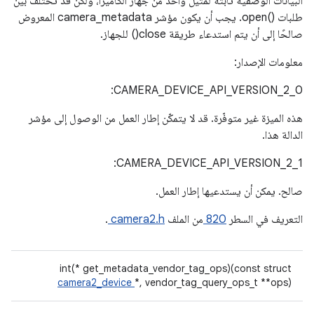
البيانات الوصفية ثابتة لمثيل واحد من جهاز الكاميرا، ولكن قد تختلف بين
طلبات open()‎. يجب أن يكون مؤشر camera_metadata المعروض
صالحًا إلى أن يتم استدعاء طريقة close() للجهاز.
معلومات الإصدار:
‫CAMERA_DEVICE_API_VERSION_2_0:
هذه الميزة غير متوفّرة. قد لا يتمكّن إطار العمل من الوصول إلى مؤشر
الدالة هذا.
‫CAMERA_DEVICE_API_VERSION_2_1:
صالح. يمكن أن يستدعيها إطار العمل.
التعريف في السطر
820
من الملف
camera2.h
.
int(* get_metadata_vendor_tag_ops)(const struct
camera2_device
*, vendor_tag_query_ops_t **ops)