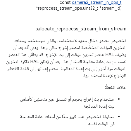
const
camera2_stream_in_ops_t
*reprocess_stream_ops,uint32_t *stream_id)
allocate_reprocess_stream_from_stream:
تخصيص مصدر إدخال جديد لاستخدامه، والذي سيستخدم وحدات
التخزين المؤقت المخصّصة لمصدر إخراج حالي وهذا يعني أنّه بعد أن
يضيف HAL عنصر تخزين مؤقت إلى بث الإخراج، قد يتلقّى هذا العنصر
نفسه من بث إعادة معالجة الإدخال هذا. بعد أن يُطلق HAL ذاكرة التخزين
المؤقت مرة أخرى إلى بث إعادة المعالجة، ستتم إعادتها إلى قائمة الانتظار
للإخراج لإعادة استخدامها.
حالات الخطأ:
استخدام بث إخراج بحجم أو تنسيق غير مناسبَين كأساس
لبث إعادة المعالجة
محاولة تخصيص عدد كبير جدًا من أحداث إعادة المعالجة
في الوقت نفسه