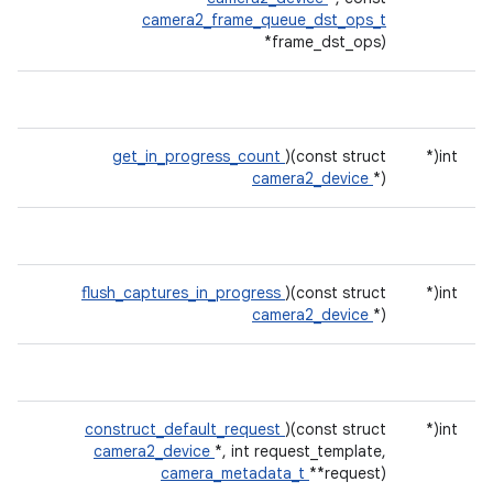
camera2_frame_queue_dst_ops_t
*frame_dst_ops)
get_in_progress_count
)(const struct
int(*
camera2_device
*)
flush_captures_in_progress
)(const struct
int(*
camera2_device
*)
construct_default_request
)(const struct
int(*
camera2_device
*, int request_template,
camera_metadata_t
**request)