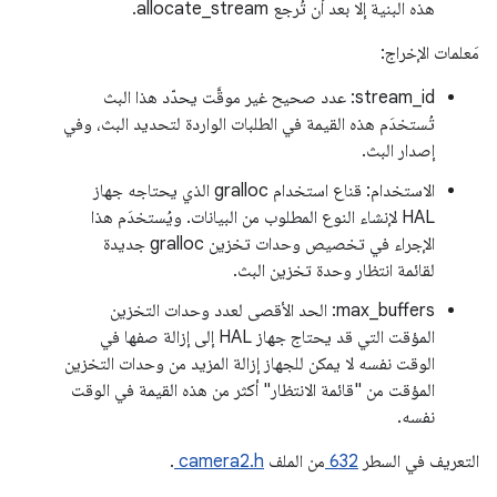
هذه البنية إلا بعد أن تُرجع allocate_stream.
مَعلمات الإخراج:
‫stream_id: عدد صحيح غير موقَّت يحدّد هذا البث
تُستخدَم هذه القيمة في الطلبات الواردة لتحديد البث، وفي
إصدار البث.
الاستخدام: قناع استخدام gralloc الذي يحتاجه جهاز
HAL لإنشاء النوع المطلوب من البيانات. ويُستخدَم هذا
الإجراء في تخصيص وحدات تخزين gralloc جديدة
لقائمة انتظار وحدة تخزين البث.
max_buffers: الحد الأقصى لعدد وحدات التخزين
المؤقت التي قد يحتاج جهاز HAL إلى إزالة صفها في
الوقت نفسه لا يمكن للجهاز إزالة المزيد من وحدات التخزين
المؤقت من "قائمة الانتظار" أكثر من هذه القيمة في الوقت
نفسه.
التعريف في السطر
632
من الملف
camera2.h
.