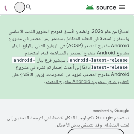
اعتبارًا من عام 2026، ولضمان اتّساق نموذج التطوير الثابت الأساسي
واستقرار المنصة في النظام المتكامل، سننشر رمز المصدر في مشروع
Android مفتوح المصدر (AOSP) في الربعَين الثاني والرابع. لبناء
مشروع Android مفتوح المصدر والمساهمة فيه، استخدِم
android-latest-release
. سيشير فرع بيان
android-
latest-release
دائمًا إلى أحدث إصدار تم نشره في مشروع
Android مفتوح المصدر. لمزيد من المعلومات، يُرجى الاطّلاع على
التغييرات في مشروع Android مفتوح المصدر
.
تستخدم Google تكنولوجيا الذكاء الاصطناعي لترجمة المحتوى إلى
لغتك المفضّلة، وقد تتضمّن بعض الأخطاء.