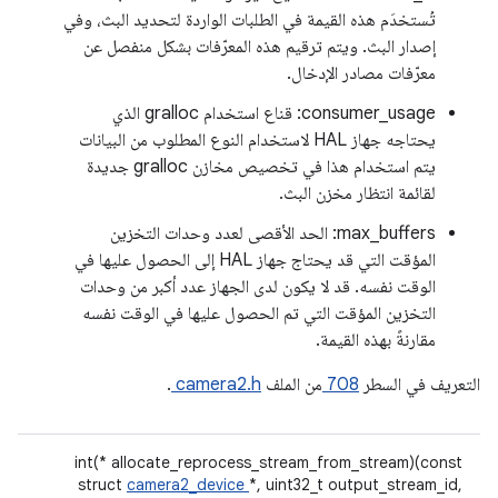
تُستخدَم هذه القيمة في الطلبات الواردة لتحديد البث، وفي
إصدار البث. ويتم ترقيم هذه المعرّفات بشكل منفصل عن
معرّفات مصادر الإدخال.
consumer_usage: قناع استخدام gralloc الذي
يحتاجه جهاز HAL لاستخدام النوع المطلوب من البيانات
يتم استخدام هذا في تخصيص مخازن gralloc جديدة
لقائمة انتظار مخزن البث.
max_buffers: الحد الأقصى لعدد وحدات التخزين
المؤقت التي قد يحتاج جهاز HAL إلى الحصول عليها في
الوقت نفسه. قد لا يكون لدى الجهاز عدد أكبر من وحدات
التخزين المؤقت التي تم الحصول عليها في الوقت نفسه
مقارنةً بهذه القيمة.
التعريف في السطر
708
من الملف
camera2.h
.
int(* allocate_reprocess_stream_from_stream)(const
struct
camera2_device
*, uint32_t output_stream_id,