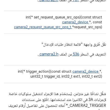
التعريف في السطر
787
من الملف
camera2.h
.
int(* set_request_queue_src_ops)(const struct
camera2_device
*, const
camera2_request_queue_src_ops_t
*request_src_ops)
نقْل طُرق واجهة "قائمة انتظار طلبات الإدخال"
التعريف في السطر
536
من الملف
camera2.h
.
int(* trigger_action)(const struct
camera2_device
*,
uint32_t trigger_id, int32_t ext1, int32_t ext2)
شغِّل نشاطًا غير متزامن. يُستخدَم هذا الإجراء لتشغيل سلوكيات خاصة
لإجراءات 3A في الكاميرا عند استخدامها. اطّلِع على مستندات
CAMERA2_TRIGGER_* أعلاه للحصول على تفاصيل أرقام تعريف