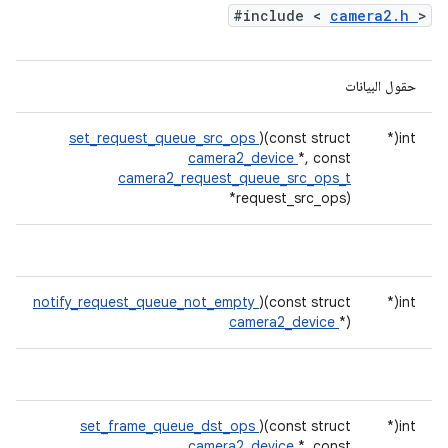
#include <
camera2.h
>
حقول البيانات
set_request_queue_src_ops
)(const struct
int(*
camera2_device
*, const
camera2_request_queue_src_ops_t
*request_src_ops)
notify_request_queue_not_empty
)(const struct
int(*
camera2_device
*)
set_frame_queue_dst_ops
)(const struct
int(*
camera2_device
*, const