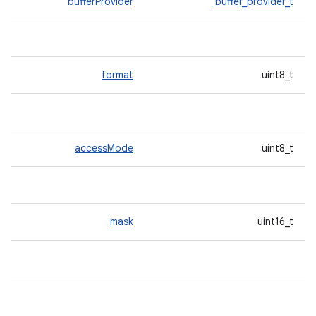
bufferProvider
buffer_provider_t
format
uint8_t
accessMode
uint8_t
mask
uint16_t