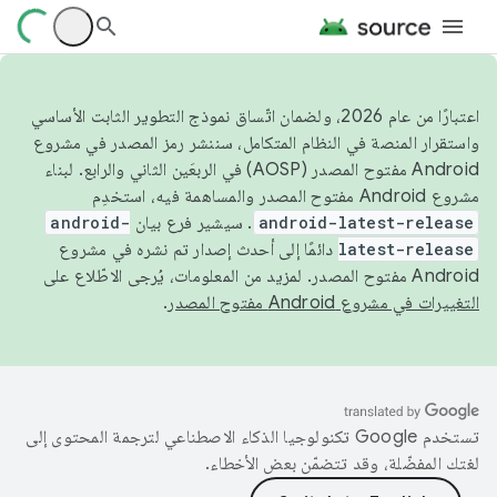
اعتبارًا من عام 2026، ولضمان اتّساق نموذج التطوير الثابت الأساسي
واستقرار المنصة في النظام المتكامل، سننشر رمز المصدر في مشروع
Android مفتوح المصدر (AOSP) في الربعَين الثاني والرابع. لبناء
مشروع Android مفتوح المصدر والمساهمة فيه، استخدِم
android-latest-release
. سيشير فرع بيان
android-
latest-release
دائمًا إلى أحدث إصدار تم نشره في مشروع
Android مفتوح المصدر. لمزيد من المعلومات، يُرجى الاطّلاع على
التغييرات في مشروع Android مفتوح المصدر
.
تستخدم Google تكنولوجيا الذكاء الاصطناعي لترجمة المحتوى إلى
لغتك المفضّلة، وقد تتضمّن بعض الأخطاء.