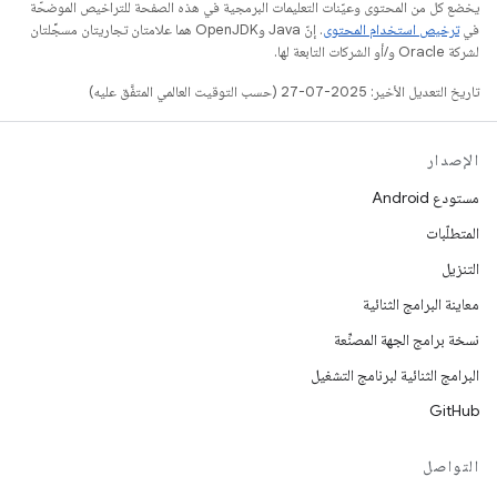
يخضع كل من المحتوى وعيّنات التعليمات البرمجية في هذه الصفحة للتراخيص الموضحّة
في
ترخيص استخدام المحتوى
. إنّ Java وOpenJDK هما علامتان تجاريتان مسجَّلتان
لشركة Oracle و/أو الشركات التابعة لها.
تاريخ التعديل الأخير: 2025-07-27 (حسب التوقيت العالمي المتفَّق عليه)
الإصدار
مستودع Android
المتطلّبات
التنزيل
معاينة البرامج الثنائية
نسخة برامج الجهة المصنِّعة
البرامج الثنائية لبرنامج التشغيل
GitHub
التواصل