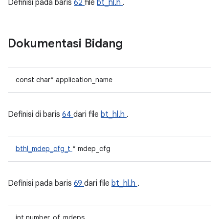
Definisi pada baris
62
file
bt_hl.h
.
Dokumentasi Bidang
const char* application_name
Definisi di baris
64
dari file
bt_hl.h
.
bthl_mdep_cfg_t
* mdep_cfg
Definisi pada baris
69
dari file
bt_hl.h
.
int number_of_mdeps