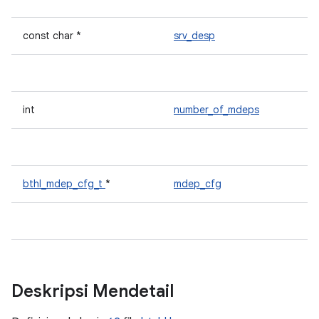
const char *
srv_desp
int
number_of_mdeps
bthl_mdep_cfg_t
*
mdep_cfg
Deskripsi Mendetail